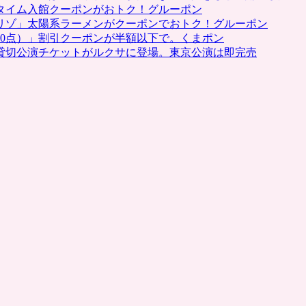
タイム入館クーポンがおトク！グルーポン
ト
リゾ」太陽系ラーメンがクーポンでおトク！グルーポン
カ
0点）」割引クーポンが半額以下で。くまポン
ー
貸切公演チケットがルクサに登場。東京公演は即完売
ド
（ク
レ
ジ
ッ
ト
カ
ー
ド）
も
登
場
は