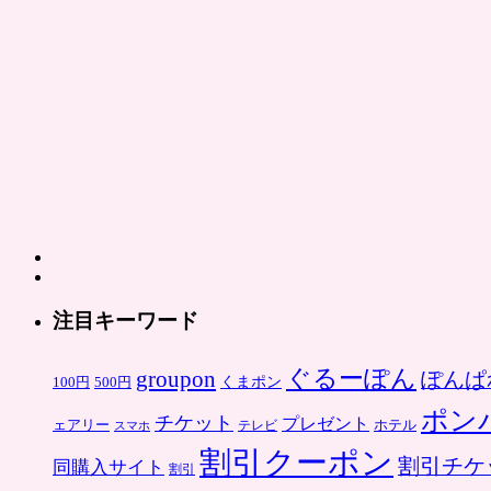
い
へ
の
充
当
が
不
可
に
は
注目キーワード
ぐるーぽん
groupon
ぽんぱ
くまポン
100円
500円
ポン
チケット
プレゼント
ホテル
ェアリー
スマホ
テレビ
割引クーポン
割引チケ
同購入サイト
割引