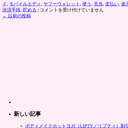
ド
,
モバイルエディ
,
ヤフーウォレット
,
使う
,
充当
,
支払い
,
楽
グ
決済手段
,
貯める
|
コメントを受け付けていません
ル
←
以前の投稿
ー
ポ
ン：
「楽
天
あ
ん
し
ん
支
払
い
サ
ー
ビ
ス」
新しい記事
で
の
ボディメイクホットヨガ［LIPTY／リプティ］