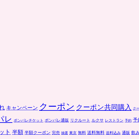
クーポン
クーポン共同購入
れ
キャンペーン
ク
パレ
予
ポンパレ通販
リクルート
ルクサ
ポンパレチケット
レストラン
予約
ット
半額
送料無料
飲
半額クーポン
完売
通販
東京
無料
抽選
送料込み