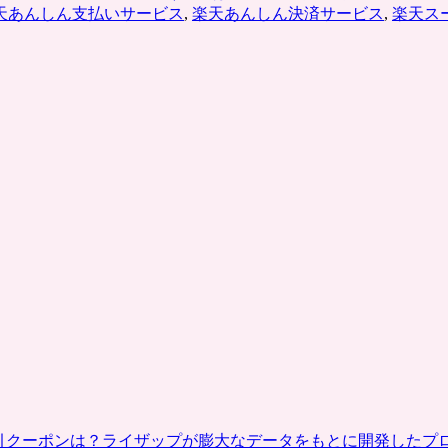
ペ
天あんしん支払いサービス
,
楽天あんしん決済サービス
,
楽天ス
ッ
パ
ー
な
ど
の
共
通
ポ
イ
ン
ト
が
名
称
変
更。
リ
ク
ル
割引クーポンは？ライザップが膨大なデータをもとに開発したプ
ー