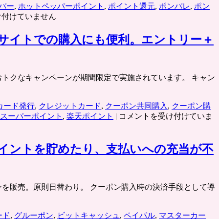
パー
,
ホットペッパーポイント
,
ポイント還元
,
ポンパレ
,
ポン
け付けていません
入サイトでの購入にも便利。エントリー＋
超おトクなキャンペーンが期間限定で実施されています。 キャン
カード発行
,
クレジットカード
,
クーポン共同購入
,
クーポン購
も
スーパーポイント
,
楽天ポイント
|
コメントを受け付けていま
れ
な
く
イントを貯めたり、支払いへの充当が不
8000
ポ
イ
ン
割引クーポンを販売。原則日替わり。 クーポン購入時の決済手段として導
ト
プ
ード
,
グルーポン
,
ビットキャッシュ
,
ペイパル
,
マスターカー
レ