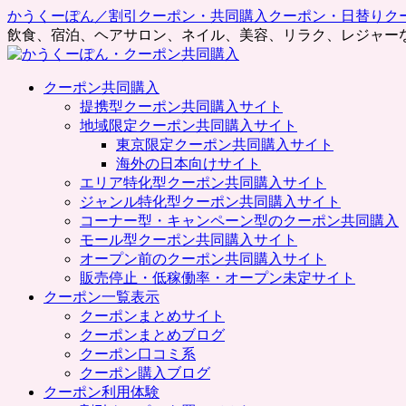
かうくーぽん／割引クーポン・共同購入クーポン・日替りク
飲食、宿泊、ヘアサロン、ネイル、美容、リラク、レジャー
コ
クーポン共同購入
ン
提携型クーポン共同購入サイト
テ
地域限定クーポン共同購入サイト
ン
東京限定クーポン共同購入サイト
ツ
海外の日本向けサイト
へ
エリア特化型クーポン共同購入サイト
ス
ジャンル特化型クーポン共同購入サイト
キ
コーナー型・キャンペーン型のクーポン共同購入
ッ
モール型クーポン共同購入サイト
プ
オープン前のクーポン共同購入サイト
販売停止・低稼働率・オープン未定サイト
クーポン一覧表示
クーポンまとめサイト
クーポンまとめブログ
クーポン口コミ系
クーポン購入ブログ
クーポン利用体験