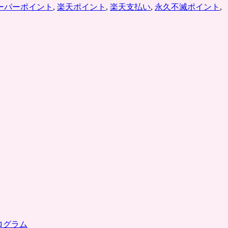
ーパーポイント
,
楽天ポイント
,
楽天支払い
,
永久不滅ポイント
,
ゼ
ン
ト、
先
着
20
万
人
「楽
天
カ
ー
ド」
ク
ー
ポ
ン
共
同
購
入
ログラム