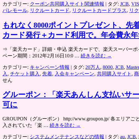
カテゴリー:
クーポン共同購入サイト関連情報
|
タグ:
JCB
,
VI
パレモール
,
リクルートカード
,
リクルートカードプラス
,
リク
もれなく8000ポイントプレゼント、
カード発行＋カード利用で。年会費永年
⇒「楽天カード」詳細・申込 楽天カードで、楽天スーパーポイ
ペーン期間：2012年2月16日10:0 …
続きを読む
→
カテゴリー:
キャンペーン情報
|
タグ:
20万人
,
8000
,
JCB
,
Maste
入
,
チケット購入
,
先着
,
入会キャンペーン
,
共同購入サイト
,
商
せん
グルーポン：「楽天あんしん支払いサ
可に
GROUPON（グルーポン） http://www.groupon
入されていた「楽 …
続きを読む
→
カテゴリー:
システムメンテナンスなどの情報
|
タグ:
au
,
JCB
,