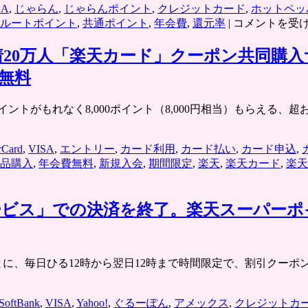
SA
,
じゃらん
,
じゃらんポイント
,
クレジットカード
,
ホットペッ
「リ
ルートポイント
,
共通ポイント
,
年会費
,
還元率
|
コメントを受
ク
ル
先着20万人「楽天カード」クーポン共同購
ー
無料
ト
ポ
ントがもれなく8,000ポイント（8,000円相当）もらえる、
イ
ン
ト」
rCard
,
VISA
,
エントリー
,
カード利用
,
カード払い
,
カード申込
,
ポ
品購入
,
年会費無料
,
新規入会
,
期間限定
,
楽天
,
楽天カード
,
楽天
ン
パ
レ・
ービス」での決済を終了。楽天スーパーポ
じ
ゃ
ら
ん・
.jp/ 各エリアごとに、毎日ひる12時から翌日12時まで時間限定で、
ホ
ッ
ト
SoftBank
,
VISA
,
Yahoo!
,
ぐるーぽん
,
アメックス
,
クレジットカ