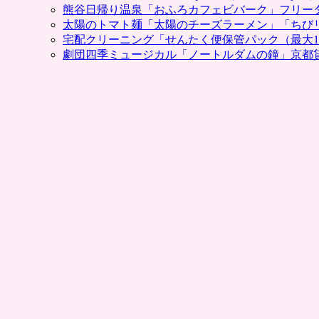
決
熊谷日帰り温泉「おふろカフェビバーク」フリー
済
太陽のトマト麺「太陽のチーズラーメン」「ちび
を
宅配クリーニング「せんたく便保管パック（最大1
終
劇団四季ミュージカル「ノートルダムの鐘」京都
了。
楽
天
ス
ー
パ
ー
ポ
イ
ン
ト
を
貯
め
た
り、
支
払