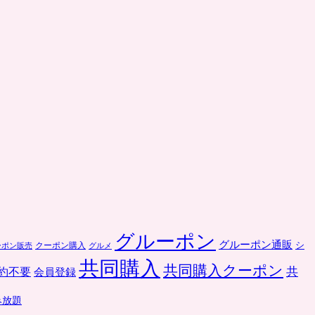
＋
カ
ー
ド
利
用
で。
年
会
費
永
年
無
料
は
グルーポン
グルーポン通販
クーポン購入
シ
ーポン販売
グルメ
共同購入
共同購入クーポン
共
約不要
会員登録
み放題