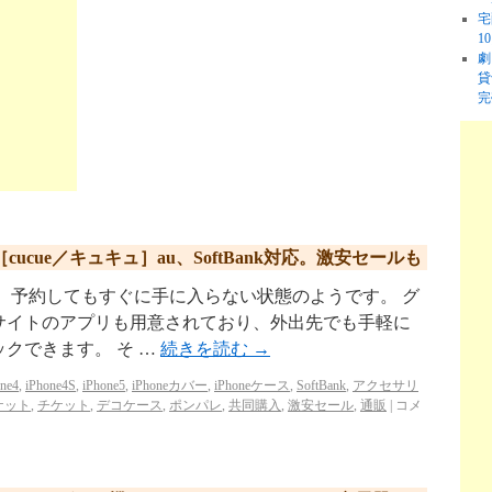
宅
1
劇
貸
完
販［cucue／キュキュ］au、SoftBank対応。激安セールも
おり、予約してもすぐに手に入らない状態のようです。 グ
サイトのアプリも用意されており、外出先でも手軽に
クできます。 そ …
続きを読む
→
one4
,
iPhone4S
,
iPhone5
,
iPhoneカバー
,
iPhoneケース
,
SoftBank
,
アクセサリ
ケット
,
チケット
,
デコケース
,
ポンパレ
,
共同購入
,
激安セール
,
通販
|
コメ