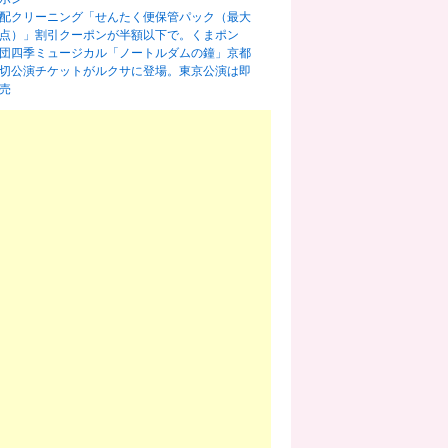
配クリーニング「せんたく便保管パック（最大
0点）」割引クーポンが半額以下で。くまポン
団四季ミュージカル「ノートルダムの鐘」京都
切公演チケットがルクサに登場。東京公演は即
売