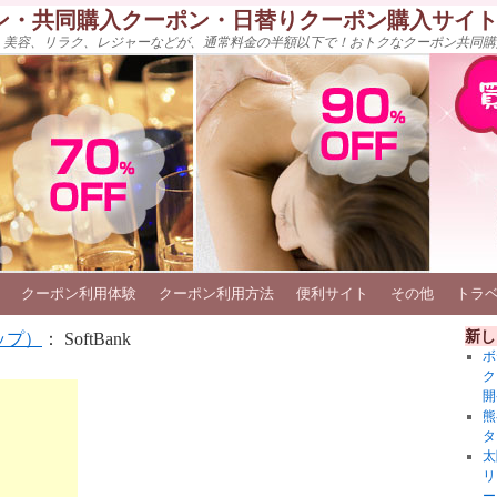
ン・共同購入クーポン・日替りクーポン購入サイ
、美容、リラク、レジャーなどが、通常料金の半額以下で！おトクなクーポン共同購
クーポン利用体験
クーポン利用方法
便利サイト
その他
トラ
新し
ップ）
： SoftBank
ボ
ク
開
熊
タ
太
リ
ー