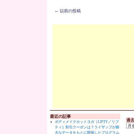
←
以前の投稿
最近の記事
過
ボディメイクホットヨガ［LIPTY／リプ
ティ］割引クーポンは？ライザップが膨
大なデータをもとに開発したプログラム