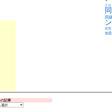
クサ
同
同
完売
放題
去の記事