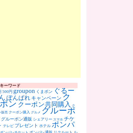
キーワード
ぐるー
groupon
くまポン
円
500円
ク
ん
ぽんぱれ
キャンペーン
ポン
クーポン共同購入
ク
グルーポ
クーポン購入
ン販売
グルメ
チケ
グルーポン通販
シェアリー
スマホ
ポンパ
ト
プレゼント
ホテル
テレビ
ポンパレ通販
リクルート
ル
ポンパレチケット