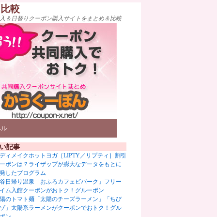
ト比較
入＆日替りクーポン購入サイトをまとめ＆比較
ベル
い記事
ディメイクホットヨガ［LIPTY／リプティ］割引
ーポンは？ライザップが膨大なデータをもとに
発したプログラム
谷日帰り温泉「おふろカフェビバーク」フリー
イム入館クーポンがおトク！グルーポン
陽のトマト麺「太陽のチーズラーメン」「ちび
ゾ」太陽系ラーメンがクーポンでおトク！グル
ポン