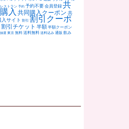
共
予約不要
会員登録
レストラン
予約
購入
共同購入クーポン
共
割引クーポ
購入サイト
割引
ン
割引チケット
半額
半額クーポン
送料無料
飲み
通販
東京
無料
抽選
送料込み