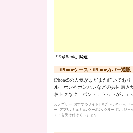
SoftBank
「
」関連
iPhoneケース・iPhoneカバー通
iPhone5の人気がまだまだ続いて
ルーポンやポンパレなどの共同購入
おトクなクーポン・チケットがチェッ
カテゴリー:
おすすめサイト
|
タグ:
au
,
iPhone
,
iPh
ー
,
アプリ
,
キュキュ
,
クーポン
,
グルーポン
,
ジャ
ントを受け付けていません