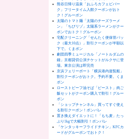
熊谷日帰り温泉「おふろカフェビバー
ク」フリータイム入館クーポンがおト
ク！グルーポン
太陽のトマト麺「太陽のチーズラーメ
ン」「ちびリゾ」太陽系ラーメンがクー
ポンでおトク！グルーポン
宅配クリーニング「せんたく便保管パッ
ク（最大10点）」割引クーポンが半額以
下で。くまポン
劇団四季ミュージカル「ノートルダムの
鐘」京都貸切公演チケットがルクサに登
場。東京公演は即完売
京浜フェリーボート「横浜港内遊覧船」
割引クーポンがおトク。予約不要。くま
ポン
ローストビーフ油そば「ビースト」肉ご
飯セットがクーポン購入で割引！グルー
ポン
「ショップチャンネル」買ってすぐ使え
る割引クーポン！ポンパレ
置き換えダイエットに！「もち麦」たっ
ぷり1kgで大幅割引！ポンパレ
「ケンタッキーフライドチキン」KFCカ
ードがグルーポンでおトク！