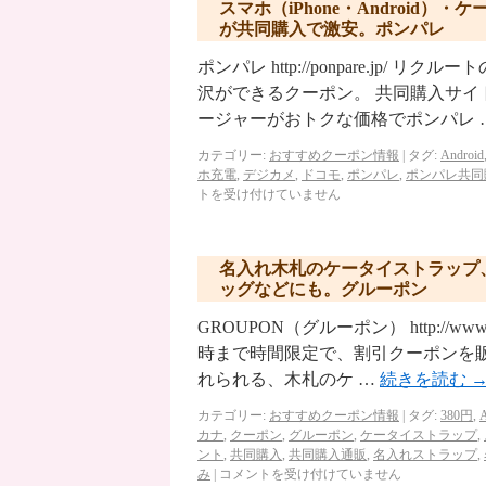
スマホ（iPhone・Androi
が共同購入で激安。ポンパレ
ポンパレ http://ponpare.j
沢ができるクーポン。 共同購入サ
ージャーがおトクな価格でポンパレ 
カテゴリー:
おすすめクーポン情報
|
タグ:
Android
ホ充電
,
デジカメ
,
ドコモ
,
ポンパレ
,
ポンパレ共同
トを受け付けていません
名入れ木札のケータイストラップ
ッグなどにも。グルーポン
GROUPON（グルーポン） http://ww
時まで時間限定で、割引クーポンを販
れられる、木札のケ …
続きを読む
カテゴリー:
おすすめクーポン情報
|
タグ:
380円
,
A
カナ
,
クーポン
,
グルーポン
,
ケータイストラップ
,
ント
,
共同購入
,
共同購入通販
,
名入れストラップ
,
み
|
コメントを受け付けていません