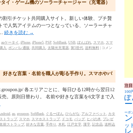
d）・ケータイ・ゲーム機のソーラーチャージャー（充電器）
p/ リクルートの割引チケット共同購入サイト。新しい体験、プチ贅
イトで人気アイテムの一つとなっている、ソーラーチャ
…
続きを読む
→
,
auケータイ
,
iPhone
,
iPhone5
,
PSP
,
SoftBank
,
USB
,
ぽんぱれ
,
スマホ
,
スマ
購入
,
ポンパレ通販
,
共同購入
,
太陽光充電器
,
第5世代
,
送料無料
|
コメン
、好きな言葉・名前を職人が彫る手作り。スマホやバ
注目
w.groupon.jp/ 各エリアごとに、毎日ひる12時から翌日12
100
ぽ
売。原則日替わり。 名前や好きな言葉を6文字まで入
ー
→
ーポ
ndroid
,
au
,
groupon
,
SoftBank
,
ぐるーぽん
,
ひらがな
,
アルファベット
,
カタ
ン
ストラップ
,
スマホ
,
スマホストラップ
,
ドコモ
,
バッグ
,
ヒバの木
,
プレゼ
名前ストラップ
,
好きな言葉
,
手作り
,
木札
,
江戸文字
,
漢字
,
記念品
,
送料込
ッ
レ