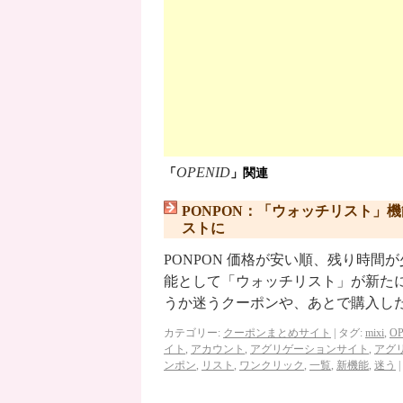
OPENID
「
」関連
PONPON：「ウォッチリスト」
ストに
PONPON 価格が安い順、残り時間
能として「ウォッチリスト」が新た
うか迷うクーポンや、あとで購入し
カテゴリー:
クーポンまとめサイト
|
タグ:
mixi
,
OP
イト
,
アカウント
,
アグリゲーションサイト
,
アグ
ンポン
,
リスト
,
ワンクリック
,
一覧
,
新機能
,
迷う
|