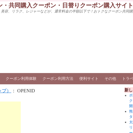
ン・共同購入クーポン・日替りクーポン購入サイ
、美容、リラク、レジャーなどが、通常料金の半額以下で！おトクなクーポン共同購
クーポン利用体験
クーポン利用方法
便利サイト
その他
トラ
新し
ップ）
： OPENID
ボ
ク
開
熊
タ
太
リ
ー