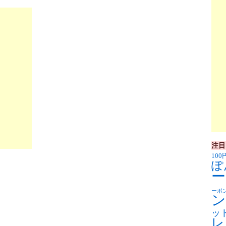
注目
100
ぽ
ー
ーポ
ン
ッ
レ