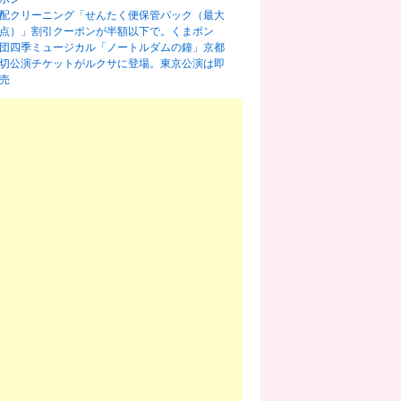
配クリーニング「せんたく便保管パック（最大
0点）」割引クーポンが半額以下で。くまポン
団四季ミュージカル「ノートルダムの鐘」京都
切公演チケットがルクサに登場。東京公演は即
売