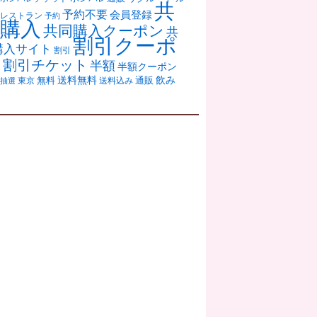
共
予約不要
会員登録
レストラン
予約
購入
共同購入クーポン
共
割引クーポ
購入サイト
割引
ン
割引チケット
半額
半額クーポン
送料無料
飲み
通販
東京
無料
抽選
送料込み