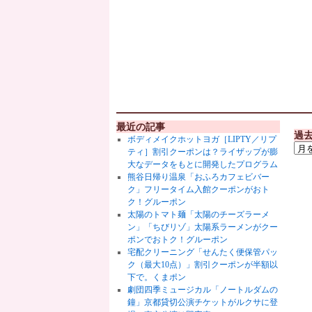
最近の記事
過
ボディメイクホットヨガ［LIPTY／リプ
ティ］割引クーポンは？ライザップが膨
大なデータをもとに開発したプログラム
熊谷日帰り温泉「おふろカフェビバー
ク」フリータイム入館クーポンがおト
ク！グルーポン
太陽のトマト麺「太陽のチーズラーメ
ン」「ちびリゾ」太陽系ラーメンがクー
ポンでおトク！グルーポン
宅配クリーニング「せんたく便保管パッ
ク（最大10点）」割引クーポンが半額以
下で。くまポン
劇団四季ミュージカル「ノートルダムの
鐘」京都貸切公演チケットがルクサに登