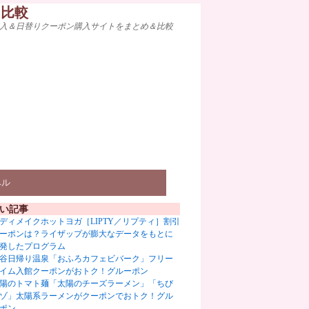
ト比較
入＆日替りクーポン購入サイトをまとめ＆比較
ベル
い記事
ディメイクホットヨガ［LIPTY／リプティ］割引
ーポンは？ライザップが膨大なデータをもとに
発したプログラム
谷日帰り温泉「おふろカフェビバーク」フリー
イム入館クーポンがおトク！グルーポン
陽のトマト麺「太陽のチーズラーメン」「ちび
ゾ」太陽系ラーメンがクーポンでおトク！グル
ポン