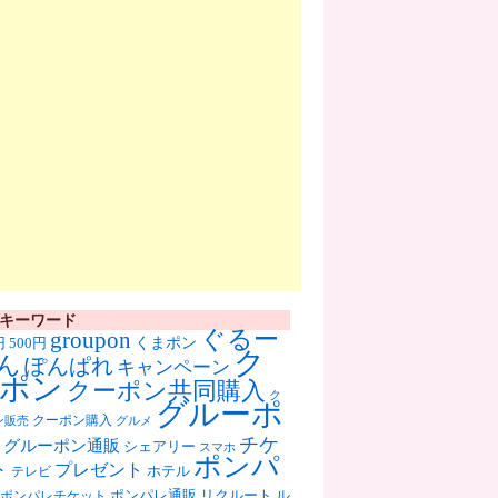
キーワード
ぐるー
groupon
くまポン
円
500円
ク
ん
ぽんぱれ
キャンペーン
ポン
クーポン共同購入
ク
グルーポ
クーポン購入
ン販売
グルメ
チケ
グルーポン通販
シェアリー
スマホ
ポンパ
ト
プレゼント
ホテル
テレビ
ポンパレ通販
リクルート
ル
ポンパレチケット