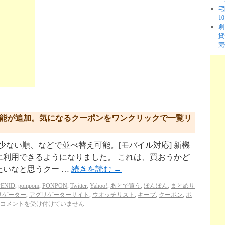
宅
1
劇
貸
完
機能が追加。気になるクーポンをワンクリックで一覧リ
が少ない順、などで並べ替え可能。[モバイル対応] 新機
に利用できるようになりました。 これは、買おうかど
たいなと思うクー …
続きを読む
→
ENID
,
pompom
,
PONPON
,
Twitter
,
Yahoo!
,
あとで買う
,
ぽんぽん
,
まとめサ
リゲーター
,
アグリゲーターサイト
,
ウオッチリスト
,
キープ
,
クーポン
,
ポ
コメントを受け付けていません