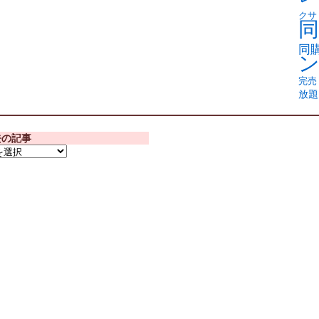
クサ
同
同
完売
放題
去の記事