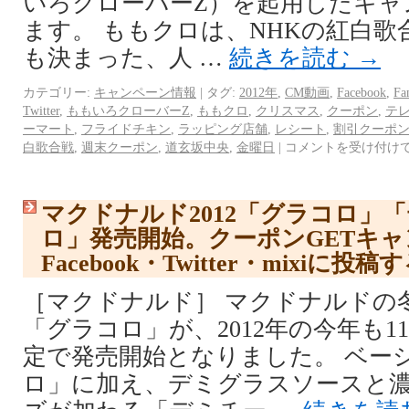
いろクローバーZ）を起用したキャ
ます。 ももクロは、NHKの紅白歌合
も決まった、人 …
続きを読む
→
カテゴリー:
キャンペーン情報
|
タグ:
2012年
,
CM動画
,
Facebook
,
F
Twitter
,
ももいろクローバーZ
,
ももクロ
,
クリスマス
,
クーポン
,
テ
ーマート
,
フライドチキン
,
ラッピング店舗
,
レシート
,
割引クーポ
白歌合戦
,
週末クーポン
,
道玄坂中央
,
金曜日
|
コメントを受け付け
マクドナルド2012「グラコロ」
ロ」発売開始。クーポンGETキ
Facebook・Twitter・mixiに投
［マクドナルド］ マクドナルドの
「グラコロ」が、2012年の今年も1
定で発売開始となりました。 ベー
ロ」に加え、デミグラスソースと