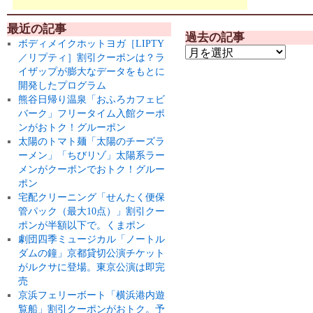
最近の記事
過去の記事
ボディメイクホットヨガ［LIPTY
／リプティ］割引クーポンは？ラ
イザップが膨大なデータをもとに
開発したプログラム
熊谷日帰り温泉「おふろカフェビ
バーク」フリータイム入館クーポ
ンがおトク！グルーポン
太陽のトマト麺「太陽のチーズラ
ーメン」「ちびリゾ」太陽系ラー
メンがクーポンでおトク！グルー
ポン
宅配クリーニング「せんたく便保
管パック（最大10点）」割引クー
ポンが半額以下で。くまポン
劇団四季ミュージカル「ノートル
ダムの鐘」京都貸切公演チケット
がルクサに登場。東京公演は即完
売
京浜フェリーボート「横浜港内遊
覧船」割引クーポンがおトク。予