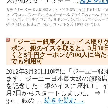
ズが加わる「デミチー …
続きを読
カテゴリー:
クーポン共同購入サイト関連情報
|
タグ:
Facebook
,
mixi
ン
,
グラコロ
,
グルーポン
,
チェダーチーズ
,
デミグラスソース
,
デミ
ンパレ
,
マクドナルド
,
マクドナルドクーポン
,
マック
,
マックカー
稿
,
期間限定
,
見せるクーポン
|
コメントを受け付けていません
「ジーユー銀座／g.u.」イス取り
ポン、銀のイスを取ると。3月30
くと5千円クーポンが100人に当
でも利用可
2012年3月30日10時に「ジーユー
ます。ジーユー日本最大級の旗艦店
を記念した「銀のイスに座れ！」イ
月7日からスタートしました。 ⇒
g.u.」銀の …
続きを読む
→