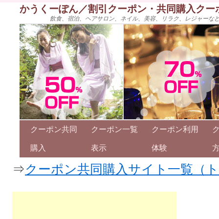
かうくーぽん／割引クーポン・共同購入クー
飲食、宿泊、ヘアサロン、ネイル、美容、リラク、レジャーな
クーポン共同
クーポン一覧
クーポン利用
購入
表示
体験
⇒
クーポン共同購入サイト一覧（