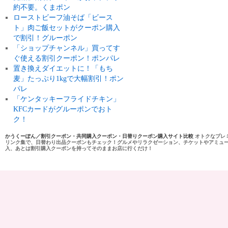
約不要。くまポン
ローストビーフ油そば「ビース
ト」肉ご飯セットがクーポン購入
で割引！グルーポン
「ショップチャンネル」買ってす
ぐ使える割引クーポン！ポンパレ
置き換えダイエットに！「もち
麦」たっぷり1kgで大幅割引！ポン
パレ
「ケンタッキーフライドチキン」
KFCカードがグルーポンでおト
ク！
かうくーぽん／割引クーポン・共同購入クーポン・日替りクーポン購入サイト比較
オトクなプレ
リンク集で、日替わり出品クーポンもチェック！グルメやリラクゼーション、チケットやアミュ
入、あとは割引購入クーポンを持ってそのままお店に行くだけ！