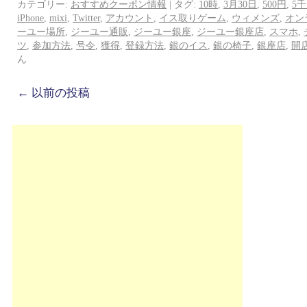
カテゴリー:
おすすめクーポン情報
|
タグ:
10時
,
3月30日
,
500円
,
5
iPhone
,
mixi
,
Twitter
,
アカウント
,
イス取りゲーム
,
ウィメンズ
,
オン
ーユー場所
,
ジーユー通販
,
ジーユー銀座
,
ジーユー銀座店
,
スマホ
,
ツ
,
参加方法
,
号令
,
獲得
,
登録方法
,
銀のイス
,
銀の椅子
,
銀座店
,
開
ん
←
以前の投稿