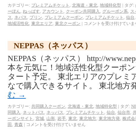
カテゴリー:
プレミアムチケット
,
北海道・東北
,
地域特化型
|
タグ:
ーぽん
,
ねっぱす
,
アカウント
,
クーポン共同購入
,
グルーポン系
,
ス
ス
,
ネパス
,
プリン
,
プレミアムクーポン
,
プレミアムチケット
,
仙台
地域活性化
,
東北エリア
,
東北クーポン
|
コメントを受け付けていま
NEPPAS（ネッパス）
NEPPAS（ネッパス） http://www.ne
本を元気に！地域活性化型クーポンサ
タート予定。 東北エリアのプレミ
なで購入できるサイト。 東北地方
む
→
カテゴリー:
共同購入クーポン
,
北海道・東北
,
地域特化型
|
タグ:
N
同購入
,
ネットパス
,
ネッパス
,
プレミアムチケット
,
仙台
,
仙台市
,
ーポンサイト
,
宮城
,
山形
,
岩手
,
東北
,
東北地方
,
東北地方発
,
株式会
田
,
青森
|
コメントを受け付けていません