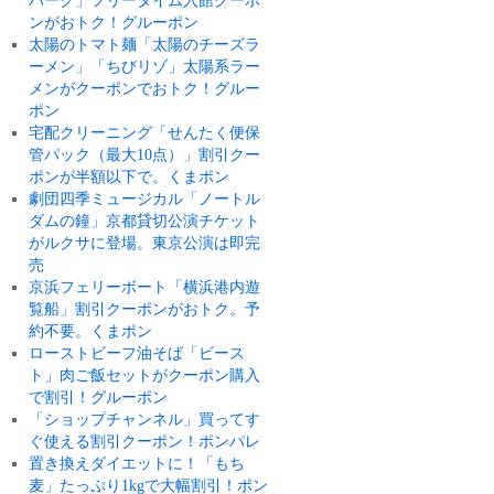
バーク」フリータイム入館クーポ
ンがおトク！グルーポン
太陽のトマト麺「太陽のチーズラ
ーメン」「ちびリゾ」太陽系ラー
メンがクーポンでおトク！グルー
ポン
宅配クリーニング「せんたく便保
管パック（最大10点）」割引クー
ポンが半額以下で。くまポン
劇団四季ミュージカル「ノートル
ダムの鐘」京都貸切公演チケット
がルクサに登場。東京公演は即完
売
京浜フェリーボート「横浜港内遊
覧船」割引クーポンがおトク。予
約不要。くまポン
ローストビーフ油そば「ビース
ト」肉ご飯セットがクーポン購入
で割引！グルーポン
「ショップチャンネル」買ってす
ぐ使える割引クーポン！ポンパレ
置き換えダイエットに！「もち
麦」たっぷり1kgで大幅割引！ポン