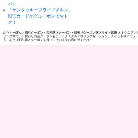
パレ
「ケンタッキーフライドチキン」
KFCカードがグルーポンでおト
ク！
かうくーぽん／割引クーポン・共同購入クーポン・日替りクーポン購入サイト比較
オトクなプレ
リンク集で、日替わり出品クーポンもチェック！グルメやリラクゼーション、チケットやアミュ
入、あとは割引購入クーポンを持ってそのままお店に行くだけ！