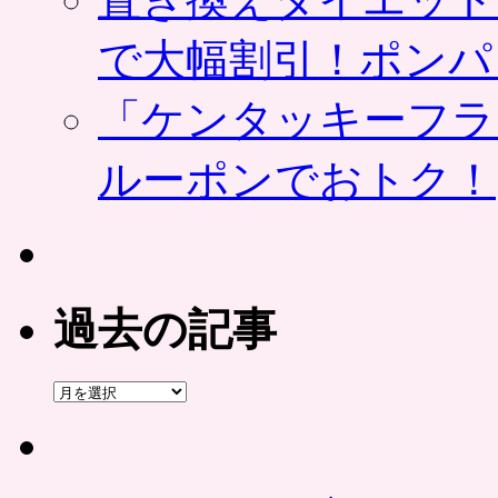
で大幅割引！ポンパ
「ケンタッキーフラ
ルーポンでおトク！
過去の記事
過
去
の
記
事