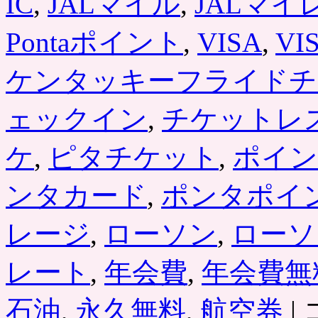
IC
,
JALマイル
,
JALマイ
Pontaポイント
,
VISA
,
VI
ケンタッキーフライドチ
ェックイン
,
チケットレ
ケ
,
ピタチケット
,
ポイン
ンタカード
,
ポンタポイ
レージ
,
ローソン
,
ローソ
レート
,
年会費
,
年会費無
「
石油
,
永久無料
,
航空券
|
ロ