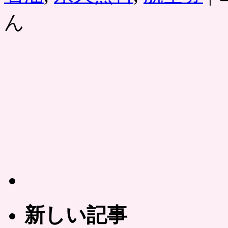
ー
ん
ソ
ン
Pon
カ
ー
ド
Vi
JA
マ
イ
ル
と
共
通
ポ
イ
ン
ト
「P
新しい記事
／