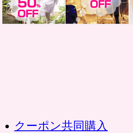
コ
ン
テ
ン
ツ
へ
ス
キ
ッ
プ
クーポン共同購入