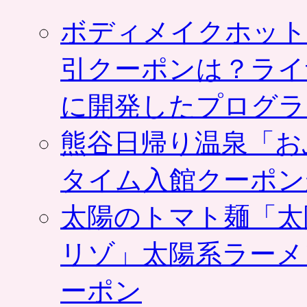
ポ
ン
ボディメイクホット
タ
が
相
引クーポンは？ライ
互
交
に開発したプログラ
換
で
き
熊谷日帰り温泉「お
る
カ
タイム入館クーポン
ー
ド
は
太陽のトマト麺「太
リゾ」太陽系ラーメ
ーポン