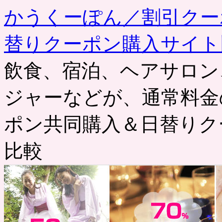
かうくーぽん／割引クー
替りクーポン購入サイト
飲食、宿泊、ヘアサロン
ジャーなどが、通常料金
ポン共同購入＆日替りク
比較