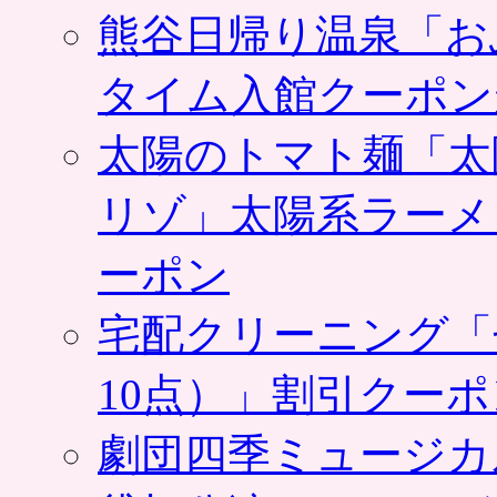
熊谷日帰り温泉「お
タイム入館クーポン
太陽のトマト麺「太
リゾ」太陽系ラーメ
ーポン
宅配クリーニング「
10点）」割引クー
劇団四季ミュージカ