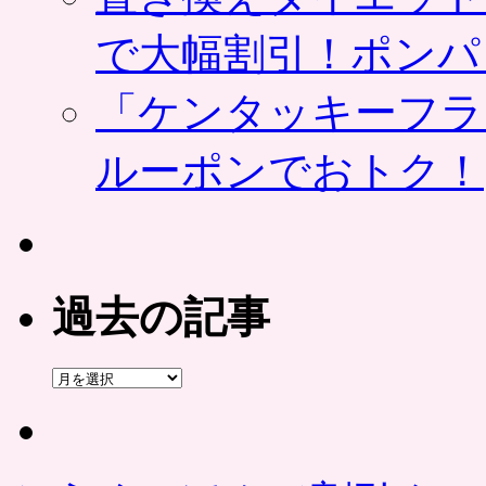
で大幅割引！ポンパ
「ケンタッキーフラ
ルーポンでおトク！
過去の記事
過
去
の
記
事