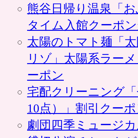
熊谷日帰り温泉「お
タイム入館クーポン
太陽のトマト麺「太
リゾ」太陽系ラーメ
ーポン
宅配クリーニング「
10点）」割引クー
劇団四季ミュージカ