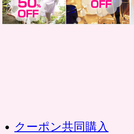
コ
ン
テ
ン
ツ
へ
ス
キ
ッ
プ
クーポン共同購入