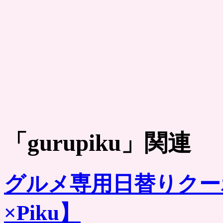
「
gurupiku
」関連
グルメ専用日替りクー
×Piku】