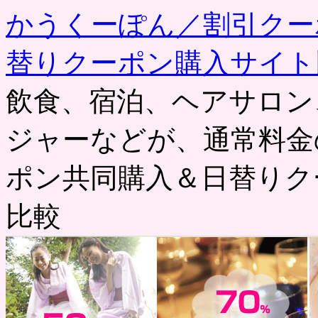
かうくーぽん／割引クー
替りクーポン購入サイト
飲食、宿泊、ヘアサロン
ジャーなどが、通常料金
ポン共同購入＆日替りク
比較