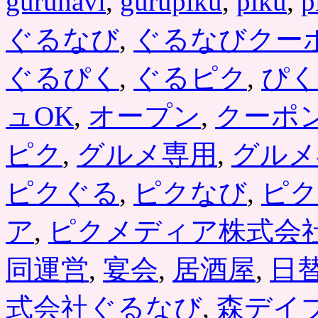
gurunavi
,
gurupiku
,
piku
,
p
ぐるなび
,
ぐるなびクー
ぐるぴく
,
ぐるピク
,
ぴく
ュOK
,
オープン
,
クーポ
ピク
,
グルメ専用
,
グルメ
ピクぐる
,
ピクなび
,
ピク
ア
,
ピクメディア株式会
同運営
,
宴会
,
居酒屋
,
日
式会社ぐるなび
,
森デイ