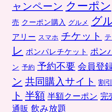
クーポン
ャンペーン
グ
クーポン購入
売
グルメ
チケット
アリー
テ
スマホ
レ
ポン
ポンパレチケット
予約不要
会員登
ン
予約
ン
共同購入サイト
割
ト
半額
半額クーポン
完
飲み放題
通販