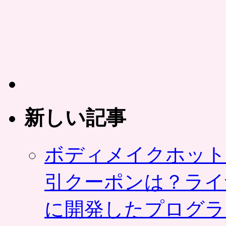
ー
ポ
ン
共
同
購
入
サ
イ
ト
新しい記事
は
ボディメイクホット
引クーポンは？ライ
に開発したプログラ