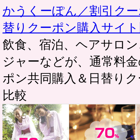
かうくーぽん／割引クー
替りクーポン購入サイト
飲食、宿泊、ヘアサロン
ジャーなどが、通常料金
ポン共同購入＆日替りク
比較