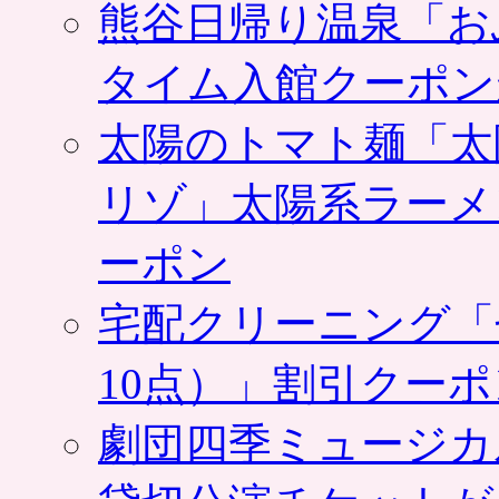
熊谷日帰り温泉「お
タイム入館クーポン
太陽のトマト麺「太
リゾ」太陽系ラーメ
ーポン
宅配クリーニング「
10点）」割引クー
劇団四季ミュージカ