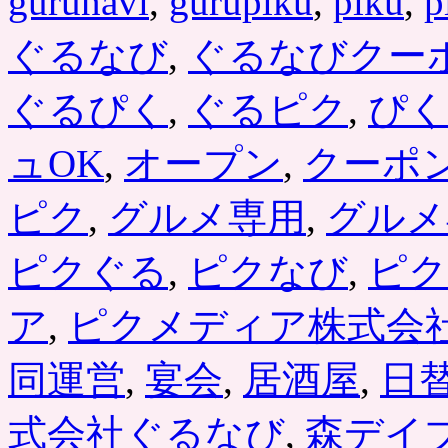
gurunavi
,
gurupiku
,
piku
,
p
ぐるなび
,
ぐるなびクー
ぐるぴく
,
ぐるピク
,
ぴく
ュOK
,
オープン
,
クーポ
ピク
,
グルメ専用
,
グルメ
ピクぐる
,
ピクなび
,
ピク
ア
,
ピクメディア株式会
同運営
,
宴会
,
居酒屋
,
日
式会社ぐるなび
,
森デイ