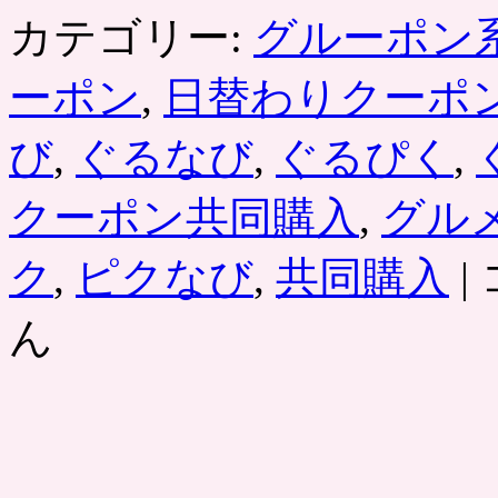
カテゴリー:
グルーポン
ーポン
,
日替わりクーポ
び
,
ぐるなび
,
ぐるぴく
,
クーポン共同購入
,
グル
ぐ
ク
,
ピクなび
,
共同購入
|
る
な
ん
び
×P
グ
ル
メ
専
用
ク