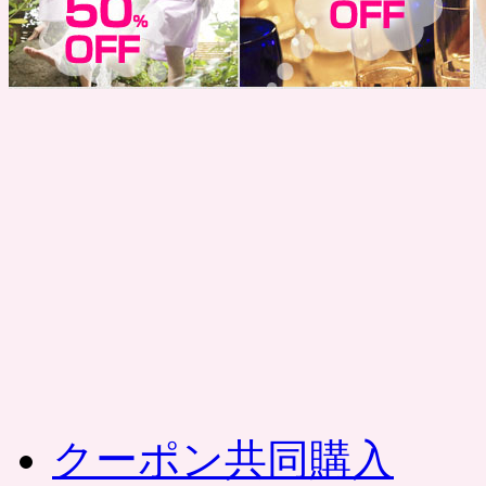
コ
ン
テ
ン
ツ
へ
ス
キ
ッ
プ
クーポン共同購入