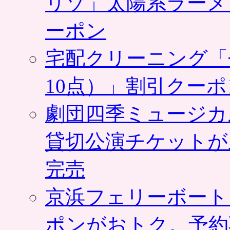
リゾ」太陽系ラーメ
ーポン
宅配クリーニング「
10点）」割引クー
劇団四季ミュージカ
貸切公演チケットが
完売
京浜フェリーボート
ポンがおトク。予約