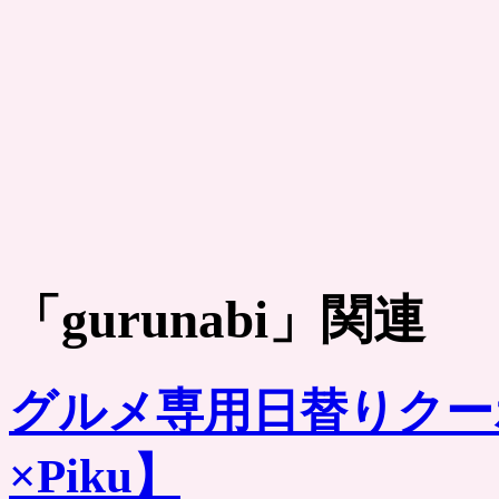
「
gurunabi
」関連
グルメ専用日替りクー
×Piku】