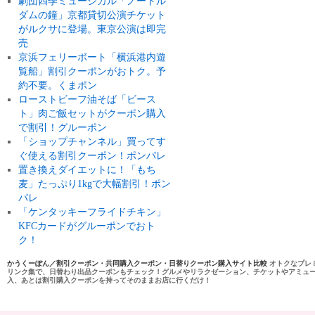
劇団四季ミュージカル「ノートル
ダムの鐘」京都貸切公演チケット
がルクサに登場。東京公演は即完
売
京浜フェリーボート「横浜港内遊
覧船」割引クーポンがおトク。予
約不要。くまポン
ローストビーフ油そば「ビース
ト」肉ご飯セットがクーポン購入
で割引！グルーポン
「ショップチャンネル」買ってす
ぐ使える割引クーポン！ポンパレ
置き換えダイエットに！「もち
麦」たっぷり1kgで大幅割引！ポン
パレ
「ケンタッキーフライドチキン」
KFCカードがグルーポンでおト
ク！
かうくーぽん／割引クーポン・共同購入クーポン・日替りクーポン購入サイト比較
オトクなプレ
リンク集で、日替わり出品クーポンもチェック！グルメやリラクゼーション、チケットやアミュ
入、あとは割引購入クーポンを持ってそのままお店に行くだけ！