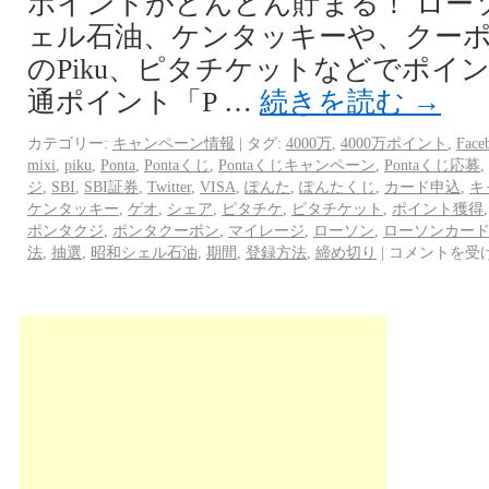
ポイントがどんどん貯まる！ ロー
ェル石油、ケンタッキーや、クー
のPiku、ピタチケットなどでポイ
通ポイント「P …
続きを読む
→
カテゴリー:
キャンペーン情報
|
タグ:
4000万
,
4000万ポイント
,
Face
mixi
,
piku
,
Ponta
,
Pontaくじ
,
Pontaくじキャンペーン
,
Pontaくじ応募
,
ジ
,
SBI
,
SBI証券
,
Twitter
,
VISA
,
ぽんた
,
ぽんたくじ
,
カード申込
,
キ
ケンタッキー
,
ゲオ
,
シェア
,
ピタチケ
,
ピタチケット
,
ポイント獲得
ポンタクジ
,
ポンタクーポン
,
マイレージ
,
ローソン
,
ローソンカー
法
,
抽選
,
昭和シェル石油
,
期間
,
登録方法
,
締め切り
|
コメントを受