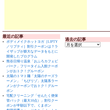
最近の記事
過去の記事
ボディメイクホットヨガ［LIPTY
／リプティ］割引クーポンは？ラ
イザップが膨大なデータをもとに
開発したプログラム
熊谷日帰り温泉「おふろカフェビ
バーク」フリータイム入館クーポ
ンがおトク！グルーポン
太陽のトマト麺「太陽のチーズラ
ーメン」「ちびリゾ」太陽系ラー
メンがクーポンでおトク！グルー
ポン
宅配クリーニング「せんたく便保
管パック（最大10点）」割引クー
ポンが半額以下で。くまポン