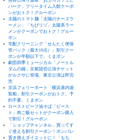
熊谷日帰り温泉「おふろカフェビ
バーク」フリータイム入館クーポ
ンがおトク！グルーポン
太陽のトマト麺「太陽のチーズラ
ーメン」「ちびリゾ」太陽系ラー
メンがクーポンでおトク！グルー
ポン
宅配クリーニング「せんたく便保
管パック（最大10点）」割引クー
ポンが半額以下で。くまポン
劇団四季ミュージカル「ノートル
ダムの鐘」京都貸切公演チケット
がルクサに登場。東京公演は即完
売
京浜フェリーボート「横浜港内遊
覧船」割引クーポンがおトク。予
約不要。くまポン
ローストビーフ油そば「ビース
ト」肉ご飯セットがクーポン購入
で割引！グルーポン
「ショップチャンネル」買ってす
ぐ使える割引クーポン！ポンパレ
置き換えダイエットに！「もち