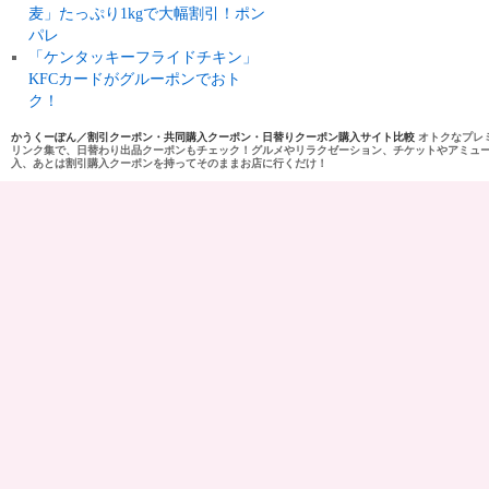
麦」たっぷり1kgで大幅割引！ポン
パレ
「ケンタッキーフライドチキン」
KFCカードがグルーポンでおト
ク！
かうくーぽん／割引クーポン・共同購入クーポン・日替りクーポン購入サイト比較
オトクなプレ
リンク集で、日替わり出品クーポンもチェック！グルメやリラクゼーション、チケットやアミュ
入、あとは割引購入クーポンを持ってそのままお店に行くだけ！