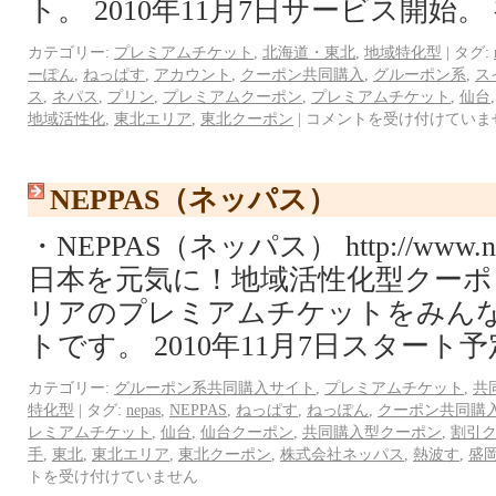
ト。 2010年11月7日サービス開始。
カテゴリー:
プレミアムチケット
,
北海道・東北
,
地域特化型
|
タグ:
ーぽん
,
ねっぱす
,
アカウント
,
クーポン共同購入
,
グルーポン系
,
ス
ス
,
ネパス
,
プリン
,
プレミアムクーポン
,
プレミアムチケット
,
仙台
地域活性化
,
東北エリア
,
東北クーポン
|
コメントを受け付けていま
NEPPAS（ネッパス）
・NEPPAS（ネッパス） http://www.n
日本を元気に！地域活性化型クーポ
リアのプレミアムチケットをみん
トです。 2010年11月7日スタート予
カテゴリー:
グルーポン系共同購入サイト
,
プレミアムチケット
,
共
特化型
|
タグ:
nepas
,
NEPPAS
,
ねっぱす
,
ねっぽん
,
クーポン共同購
レミアムチケット
,
仙台
,
仙台クーポン
,
共同購入型クーポン
,
割引
手
,
東北
,
東北エリア
,
東北クーポン
,
株式会社ネッパス
,
熱波す
,
盛
トを受け付けていません