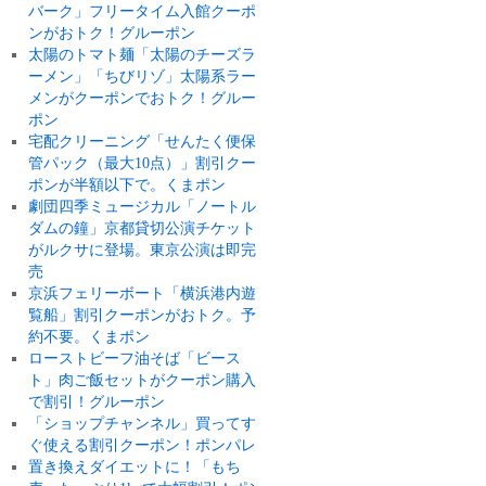
バーク」フリータイム入館クーポ
ンがおトク！グルーポン
太陽のトマト麺「太陽のチーズラ
ーメン」「ちびリゾ」太陽系ラー
メンがクーポンでおトク！グルー
ポン
宅配クリーニング「せんたく便保
管パック（最大10点）」割引クー
ポンが半額以下で。くまポン
劇団四季ミュージカル「ノートル
ダムの鐘」京都貸切公演チケット
がルクサに登場。東京公演は即完
売
京浜フェリーボート「横浜港内遊
覧船」割引クーポンがおトク。予
約不要。くまポン
ローストビーフ油そば「ビース
ト」肉ご飯セットがクーポン購入
で割引！グルーポン
「ショップチャンネル」買ってす
ぐ使える割引クーポン！ポンパレ
置き換えダイエットに！「もち