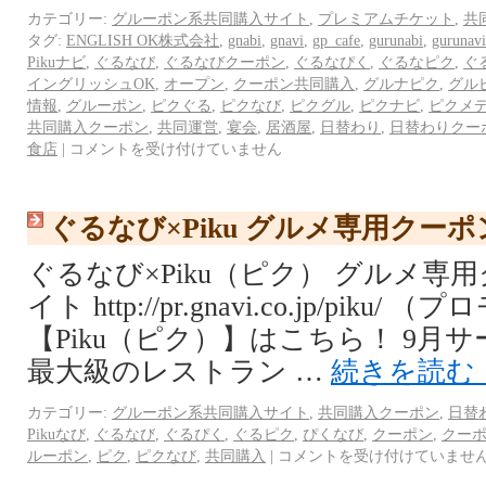
カテゴリー:
グルーポン系共同購入サイト
,
プレミアムチケット
,
共
タグ:
ENGLISH OK株式会社
,
gnabi
,
gnavi
,
gp_cafe
,
gurunabi
,
gurunavi
Pikuナビ
,
ぐるなび
,
ぐるなびクーポン
,
ぐるなぴく
,
ぐるなピク
,
ぐ
イングリッシュOK
,
オープン
,
クーポン共同購入
,
グルナピク
,
グル
情報
,
グルーポン
,
ピクぐる
,
ピクなび
,
ピクグル
,
ピクナビ
,
ピクメ
共同購入クーポン
,
共同運営
,
宴会
,
居酒屋
,
日替わり
,
日替わりクー
食店
|
コメントを受け付けていません
ぐるなび×Piku グルメ専用クー
ぐるなび×Piku（ピク） グルメ専
イト http://pr.gnavi.co.jp/pi
【Piku（ピク）】はこちら！ 9月
最大級のレストラン …
続きを読む
カテゴリー:
グルーポン系共同購入サイト
,
共同購入クーポン
,
日替
Pikuなび
,
ぐるなび
,
ぐるぴく
,
ぐるピク
,
ぴくなび
,
クーポン
,
クー
ルーポン
,
ピク
,
ピクなび
,
共同購入
|
コメントを受け付けていませ