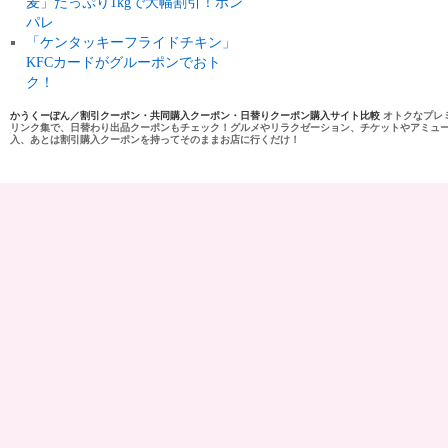
麦」たっぷり1kgで大幅割引！ポン
パレ
「ケンタッキーフライドチキン」
KFCカードがグルーポンでおト
ク！
かうくーぽん／割引クーポン・共同購入クーポン・日替りクーポン購入サイト比較
オトクなプレ
リンク集で、日替わり出品クーポンもチェック！グルメやリラクゼーション、チケットやアミュ
入、あとは割引購入クーポンを持ってそのままお店に行くだけ！