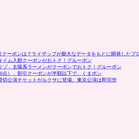
ト
10
倍
キ
ャ
ン
ペ
ー
ン
割引クーポンは？ライザップが膨大なデータをもとに開発したプ
2
タイム入館クーポンがおトク！グルーポン
月
リゾ」太陽系ラーメンがクーポンでおトク！グルーポン
29
0点）」割引クーポンが半額以下で。くまポン
日
貸切公演チケットがルクサに登場。東京公演は即完売
ま
で。
還
元
率
大
幅
ア
ッ