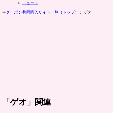
ニュース
⇒
クーポン共同購入サイト一覧（トップ）
： ゲオ
「
ゲオ
」関連