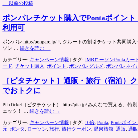
←
以前の投稿
ポンパレチケット購入でPontaポイ
利用可
ポンパレ http://ponpare.jp/ リクルートの割引チケ
ソン …
続きを読む
→
カテゴリー:
キャンペーン情報
|
タグ:
JMBローソンPontaカー
ード
,
チケット購入
,
ポイント
,
ポンパレグルメ
,
ポンパレネイ
［ピタチケット］通販・旅行（宿泊）クー
でおトクに
PitaTicket（ピタチケット） http://pita.jp/ 
ェック！ …
続きを読む
→
カテゴリー:
キャンペーン情報
|
タグ:
10倍
,
Ponta
,
Pontaポイン
元
,
ポンタ
,
ローソン
,
旅行
,
旅行クーポン
,
温泉旅館
,
通販
,
通販