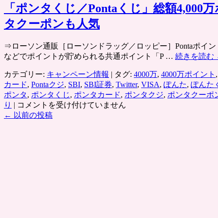
「ポンタくじ／Pontaくじ」総額4,00
タクーポンも人気
⇒ローソン通販［ローソンドラッグ／ロッピー］Pontaポイ
などでポイントが貯められる共通ポイント「P …
続きを読む
カテゴリー:
キャンペーン情報
|
タグ:
4000万
,
4000万ポイント
カード
,
Pontaクジ
,
SBI
,
SBI証券
,
Twitter
,
VISA
,
ぽんた
,
ぽんた
ポンタ
,
ポンタくじ
,
ポンタカード
,
ポンタクジ
,
ポンタクーポ
「ポ
り
|
コメントを受け付けていません
ン
←
以前の投稿
タ
く
じ
／
Ponta
く
じ」
総
額
4,000