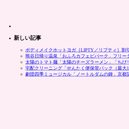
万
ポ
イ
ン
ト
が
新しい記事
当
た
ボディメイクホットヨガ［LIPTY／リプティ］
る
熊谷日帰り温泉「おふろカフェビバーク」フリー
キ
太陽のトマト麺「太陽のチーズラーメン」「ちび
ャ
宅配クリーニング「せんたく便保管パック（最大1
ン
劇団四季ミュージカル「ノートルダムの鐘」京都
ペ
ー
ン、
応
募
殺
到
中。
Ponta