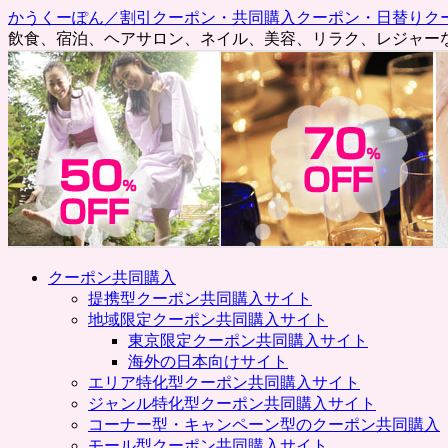
かうくーぽん／割引クーポン・共同購入クーポン・日替りク
飲食、宿泊、ヘアサロン、ネイル、美容、リラク、レジャー
コ
クーポン共同購入
ン
提携型クーポン共同購入サイト
テ
地域限定クーポン共同購入サイト
ン
東京限定クーポン共同購入サイト
ツ
海外の日本向けサイト
へ
エリア特化型クーポン共同購入サイト
ス
ジャンル特化型クーポン共同購入サイト
キ
コーナー型・キャンペーン型のクーポン共同購入
ッ
モール型クーポン共同購入サイト