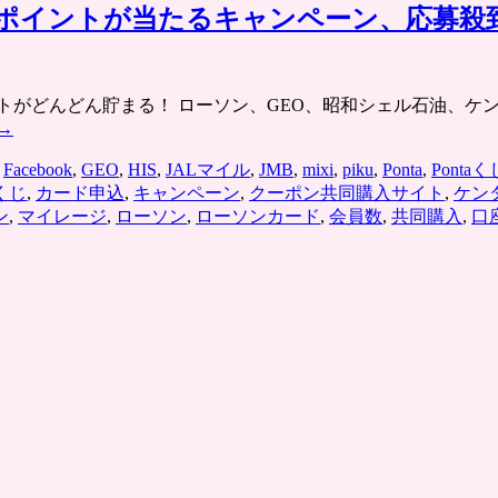
チ
0万ポイントが当たるキャンペーン、応募殺到中
ケ
ッ
ト］
ントがどんどん貯まる！ ローソン、GEO、昭和シェル石油、ケ
通
→
販・
旅
,
Facebook
,
GEO
,
HIS
,
JALマイル
,
JMB
,
mixi
,
piku
,
Ponta
,
Pontaく
行
くじ
,
カード申込
,
キャンペーン
,
クーポン共同購入サイト
,
ケン
（宿
ン
,
マイレージ
,
ローソン
,
ローソンカード
,
会員数
,
共同購入
,
口
泊）
ク
ー
ポ
ン
が
充
実、
Ponta
ポ
イ
ン