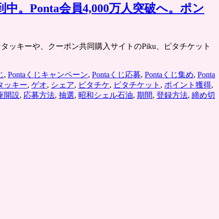
。Ponta会員4,000万人突破へ。ポン
ポ
イ
ン
ト
ンタッキーや、クーポン共同購入サイトのPiku、ピタチケット
（共
通
ポ
じ
,
Pontaくじキャンペーン
,
Pontaくじ応募
,
Pontaくじ集め
,
Ponta
イ
タッキー
,
ゲオ
,
シェア
,
ピタチケ
,
ピタチケット
,
ポイント獲得
,
ン
座開設
,
応募方法
,
抽選
,
昭和シェル石油
,
期間
,
登録方法
,
締め切
ト）
が
も
ら
え
る
キ
ャ
ン
ペ
ー
ン