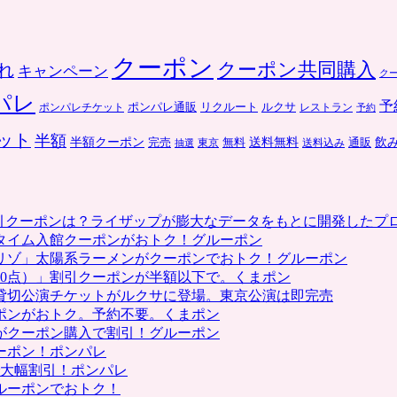
クーポン
クーポン共同購入
れ
キャンペーン
ク
パレ
予
ポンパレ通販
リクルート
ルクサ
ポンパレチケット
レストラン
予約
ット
半額
送料無料
飲
半額クーポン
完売
通販
東京
無料
抽選
送料込み
割引クーポンは？ライザップが膨大なデータをもとに開発したプ
タイム入館クーポンがおトク！グルーポン
リゾ」太陽系ラーメンがクーポンでおトク！グルーポン
0点）」割引クーポンが半額以下で。くまポン
貸切公演チケットがルクサに登場。東京公演は即完売
ポンがおトク。予約不要。くまポン
がクーポン購入で割引！グルーポン
ーポン！ポンパレ
で大幅割引！ポンパレ
ルーポンでおトク！