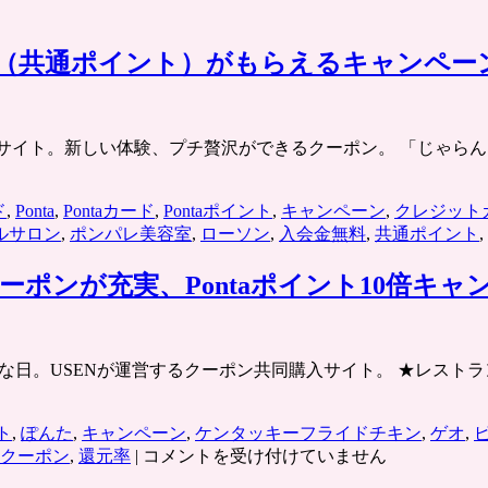
ント（共通ポイント）がもらえるキャンペ
ット共同購入サイト。新しい体験、プチ贅沢ができるクーポン。 「じゃら
ド
,
Ponta
,
Pontaカード
,
Pontaポイント
,
キャンペーン
,
クレジット
ルサロン
,
ポンパレ美容室
,
ローソン
,
入会金無料
,
共通ポイント
,
ポンが充実、Pontaポイント10倍キャ
みんなで買える、特別な日。USENが運営するクーポン共同購入サイト。 
ト
,
ぽんた
,
キャンペーン
,
ケンタッキーフライドチキン
,
ゲオ
,
［ピ
クーポン
,
還元率
|
コメントを受け付けていません
タ