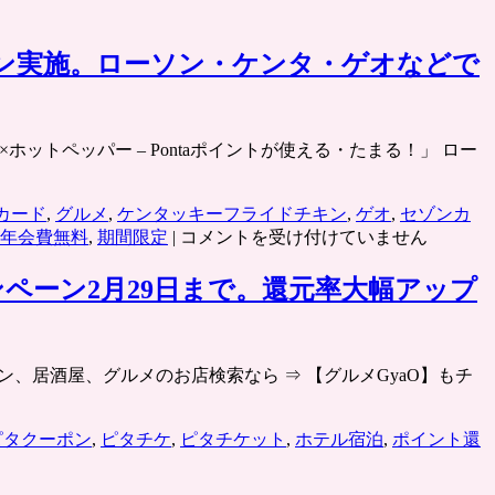
ーン実施。ローソン・ケンタ・ゲオなどで
ん×ホットペッパー – Pontaポイントが使える・たまる！」 ロー
カード
,
グルメ
,
ケンタッキーフライドチキン
,
ゲオ
,
セゾンカ
ポ
年会費無料
,
期間限定
|
コメントを受け付けていません
ン
パ
ンペーン2月29日まで。還元率大幅アップ
レ
チ
ケ
★レストラン、居酒屋、グルメのお店検索なら ⇒ 【グルメGyaO】もチ
ッ
ト
購
ピタクーポン
,
ピタチケ
,
ピタチケット
,
ホテル宿泊
,
ポイント還
入
で
Ponta