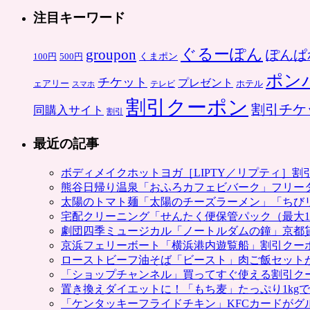
注目キーワード
ぐるーぽん
groupon
ぽんぱ
くまポン
100円
500円
ポン
チケット
プレゼント
ホテル
ェアリー
スマホ
テレビ
割引クーポン
割引チケ
同購入サイト
割引
最近の記事
ボディメイクホットヨガ［LIPTY／リプティ］
熊谷日帰り温泉「おふろカフェビバーク」フリー
太陽のトマト麺「太陽のチーズラーメン」「ちび
宅配クリーニング「せんたく便保管パック（最大1
劇団四季ミュージカル「ノートルダムの鐘」京都
京浜フェリーボート「横浜港内遊覧船」割引クー
ローストビーフ油そば「ビースト」肉ご飯セット
「ショップチャンネル」買ってすぐ使える割引ク
置き換えダイエットに！「もち麦」たっぷり1kg
「ケンタッキーフライドチキン」KFCカードがグ