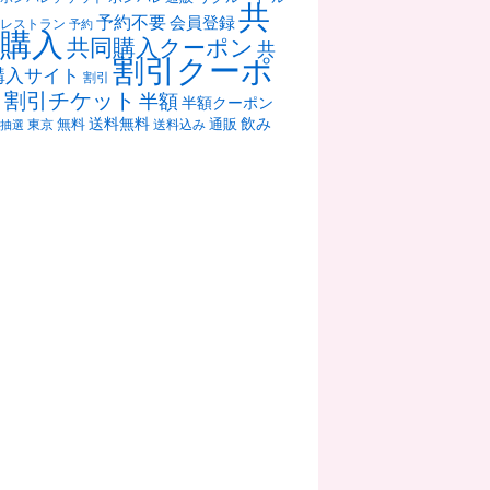
共
予約不要
会員登録
レストラン
予約
購入
共同購入クーポン
共
割引クーポ
購入サイト
割引
ン
割引チケット
半額
半額クーポン
送料無料
飲み
通販
東京
無料
抽選
送料込み