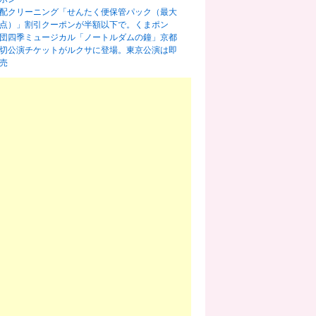
配クリーニング「せんたく便保管パック（最大
0点）」割引クーポンが半額以下で。くまポン
団四季ミュージカル「ノートルダムの鐘」京都
切公演チケットがルクサに登場。東京公演は即
売