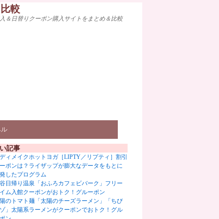
ト比較
入＆日替りクーポン購入サイトをまとめ＆比較
ベル
い記事
ディメイクホットヨガ［LIPTY／リプティ］割引
ーポンは？ライザップが膨大なデータをもとに
発したプログラム
谷日帰り温泉「おふろカフェビバーク」フリー
イム入館クーポンがおトク！グルーポン
陽のトマト麺「太陽のチーズラーメン」「ちび
ゾ」太陽系ラーメンがクーポンでおトク！グル
ポン