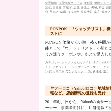
位置情報
,
位置情報サービス
,
便利屋
,
保険ショッ
宣伝
,
居酒屋
,
常連客
,
店舗
,
弁護士
,
掲載
,
料金
,
旅
合
,
英会話
,
薬局
,
行政書士
,
路線情報
,
集客
,
飲食店
PONPON：「ウォッチリスト」
ストに
PONPON 価格が安い順、残り時間
能として「ウォッチリスト」が新た
うか迷うクーポンや、あとで購入し
カテゴリー:
クーポンまとめサイト
|
タグ:
mixi
,
OP
イト
,
アカウント
,
アグリゲーションサイト
,
アグ
ンポン
,
リスト
,
ワンクリック
,
一覧
,
新機能
,
迷う
|
ヤフーロコ（Yahoo!ロコ）地
報など。店舗情報の登録も受付
2011年6月1日から、Yahoo!の新サ
ーナー、事業者向けに、店舗情報の登録