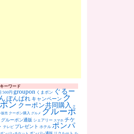
キーワード
ぐるー
groupon
くまポン
円
500円
ク
ん
ぽんぱれ
キャンペーン
ポン
クーポン共同購入
ク
グルーポ
クーポン購入
ン販売
グルメ
チケ
グルーポン通販
シェアリー
スマホ
ポンパ
ト
プレゼント
ホテル
テレビ
ポンパレ通販
リクルート
ル
ポンパレチケット