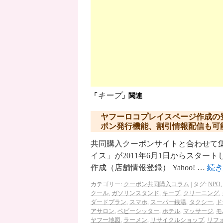
キープ
「
」関連
ヤフーロコプレイスページ作成の
ポン発行機能、割引情報配信も可
共同購入クーポンサイトと合わせて集客
イス」が2011年6月1日からスタートし
作成（店舗情報登録） Yahoo! …
続
カテゴリー:
クーポン共同購入コラム
|
タグ:
NPO
クール
,
ガソリンスタンド
,
キープ
,
クリーニング
,
ダードプラン
,
スマホ
,
スーパー銭湯
,
タクシー
,
ド
アサロン
,
ベビーシッター
,
ホテル
,
マッサージ
,
モ
ヤフー地図
,
ラーメン
,
リサイクルショップ
,
リフ