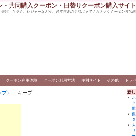
ン・共同購入クーポン・日替りクーポン購入サイ
、美容、リラク、レジャーなどが、通常料金の半額以下で！おトクなクーポン共同購
クーポン利用体験
クーポン利用方法
便利サイト
その他
トラ
新し
ップ）
： キープ
ボ
ク
開
熊
タ
太
リ
ー