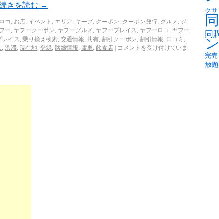
続きを読む
→
クサ
同
!ロコ
,
お店
,
イベント
,
エリア
,
キープ
,
クーポン
,
クーポン発行
,
グルメ
,
ジ
フー
,
ヤフークーポン
,
ヤフーグルメ
,
ヤフープレイス
,
ヤフーロコ
,
ヤフー
同
プレイス
,
乗り換え検索
,
交通情報
,
共有
,
割引クーポン
,
割引情報
,
口コミ
,
ス
,
渋滞
,
現在地
,
登録
,
路線情報
,
電車
,
飲食店
|
コメントを受け付けていま
完売
放題