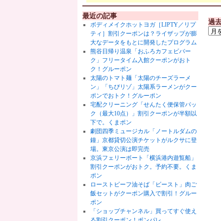
最近の記事
過
ボディメイクホットヨガ［LIPTY／リプ
ティ］割引クーポンは？ライザップが膨
大なデータをもとに開発したプログラム
熊谷日帰り温泉「おふろカフェビバー
ク」フリータイム入館クーポンがおト
ク！グルーポン
太陽のトマト麺「太陽のチーズラーメ
ン」「ちびリゾ」太陽系ラーメンがクー
ポンでおトク！グルーポン
宅配クリーニング「せんたく便保管パッ
ク（最大10点）」割引クーポンが半額以
下で。くまポン
劇団四季ミュージカル「ノートルダムの
鐘」京都貸切公演チケットがルクサに登
場。東京公演は即完売
京浜フェリーボート「横浜港内遊覧船」
割引クーポンがおトク。予約不要。くま
ポン
ローストビーフ油そば「ビースト」肉ご
飯セットがクーポン購入で割引！グルー
ポン
「ショップチャンネル」買ってすぐ使え
る割引クーポン！ポンパレ