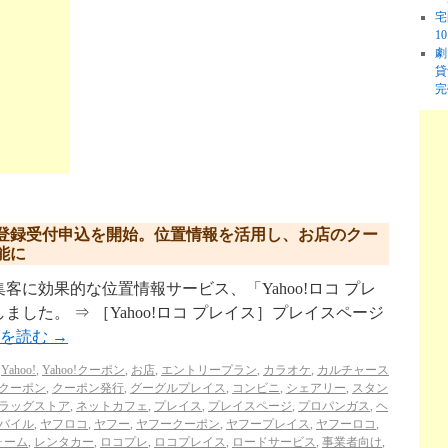
宅
1
劇
貸
完
登録受付申込を開始。位置情報を活用し、お店のクー
能に
に効果的な位置情報サービス、「Yahoo!ロコ プレ
ました。 ⇒ ［Yahoo!ロコ プレイス］プレイスページ
きを読む
→
,
Yahoo!
,
Yahoo!クーポン
,
お店
,
エントリープラン
,
カラオケ
,
カルチャース
クーポン
,
クーポン発行
,
グーグルプレイス
,
コンビニ
,
シェアリー
,
スタン
ラッグストア
,
ネットカフェ
,
プレイス
,
プレイスページ
,
プロパンガス
,
ヘ
バイル
,
ヤフロコ
,
ヤフー
,
ヤフークーポン
,
ヤフープレイス
,
ヤフーロコ
,
ォーム
,
レンタカー
,
ロコプレ
,
ロコプレイス
,
ロードサービス
,
事業者向け
,