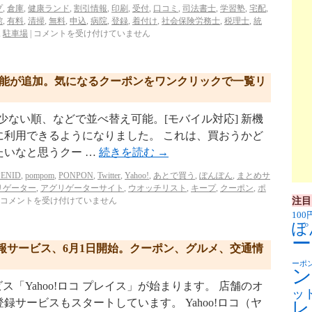
プ
,
倉庫
,
健康ランド
,
割引情報
,
印刷
,
受付
,
口コミ
,
司法書士
,
学習塾
,
宅配
,
館
,
有料
,
清掃
,
無料
,
申込
,
病院
,
登録
,
着付け
,
社会保険労務士
,
税理士
,
統
,
駐車場
|
コメントを受け付けていません
機能が追加。気になるクーポンをワンクリックで一覧リ
が少ない順、などで並べ替え可能。[モバイル対応] 新機
に利用できるようになりました。 これは、買おうかど
たいなと思うクー …
続きを読む
→
ENID
,
pompom
,
PONPON
,
Twitter
,
Yahoo!
,
あとで買う
,
ぽんぽん
,
まとめサ
リゲーター
,
アグリゲーターサイト
,
ウオッチリスト
,
キープ
,
クーポン
,
ポ
注目
コメントを受け付けていません
100
ぽ
ー
域情報サービス、6月1日開始。クーポン、グルメ、交通情
ーポ
ン
ービス「Yahoo!ロコ プレイス」が始まります。 店舗のオ
ッ
サービスもスタートしています。 Yahoo!ロコ（ヤ
レ