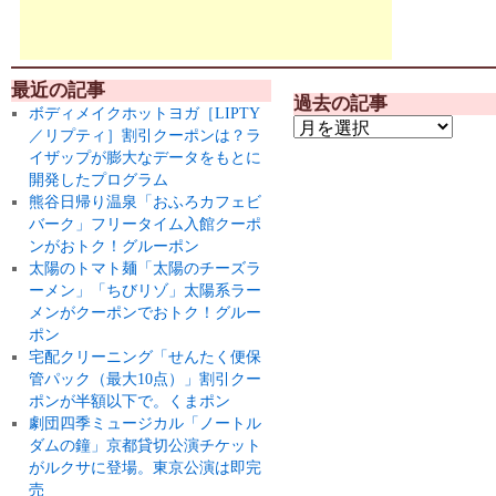
最近の記事
過去の記事
ボディメイクホットヨガ［LIPTY
／リプティ］割引クーポンは？ラ
イザップが膨大なデータをもとに
開発したプログラム
熊谷日帰り温泉「おふろカフェビ
バーク」フリータイム入館クーポ
ンがおトク！グルーポン
太陽のトマト麺「太陽のチーズラ
ーメン」「ちびリゾ」太陽系ラー
メンがクーポンでおトク！グルー
ポン
宅配クリーニング「せんたく便保
管パック（最大10点）」割引クー
ポンが半額以下で。くまポン
劇団四季ミュージカル「ノートル
ダムの鐘」京都貸切公演チケット
がルクサに登場。東京公演は即完
売