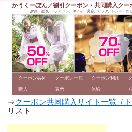
かうくーぽん／割引クーポン・共同購入クー
飲食、宿泊、ヘアサロン、ネイル、美容、リラク、レジャーな
クーポン共同
クーポン一覧
クーポン利用
購入
表示
体験
⇒
クーポン共同購入サイト一覧（
リスト