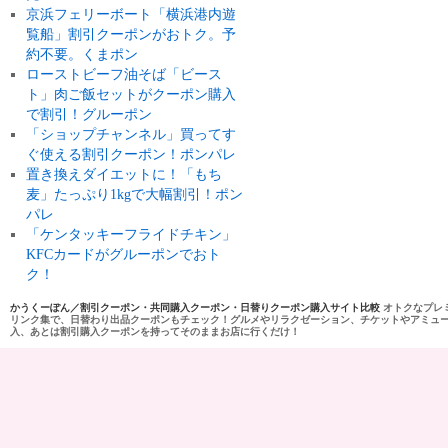
京浜フェリーボート「横浜港内遊
覧船」割引クーポンがおトク。予
約不要。くまポン
ローストビーフ油そば「ビース
ト」肉ご飯セットがクーポン購入
で割引！グルーポン
「ショップチャンネル」買ってす
ぐ使える割引クーポン！ポンパレ
置き換えダイエットに！「もち
麦」たっぷり1kgで大幅割引！ポン
パレ
「ケンタッキーフライドチキン」
KFCカードがグルーポンでおト
ク！
かうくーぽん／割引クーポン・共同購入クーポン・日替りクーポン購入サイト比較
オトクなプレ
リンク集で、日替わり出品クーポンもチェック！グルメやリラクゼーション、チケットやアミュ
入、あとは割引購入クーポンを持ってそのままお店に行くだけ！