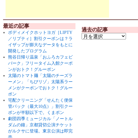
最近の記事
過去の記事
ボディメイクホットヨガ［LIPTY
／リプティ］割引クーポンは？ラ
イザップが膨大なデータをもとに
開発したプログラム
熊谷日帰り温泉「おふろカフェビ
バーク」フリータイム入館クーポ
ンがおトク！グルーポン
太陽のトマト麺「太陽のチーズラ
ーメン」「ちびリゾ」太陽系ラー
メンがクーポンでおトク！グルー
ポン
宅配クリーニング「せんたく便保
管パック（最大10点）」割引クー
ポンが半額以下で。くまポン
劇団四季ミュージカル「ノートル
ダムの鐘」京都貸切公演チケット
がルクサに登場。東京公演は即完
売