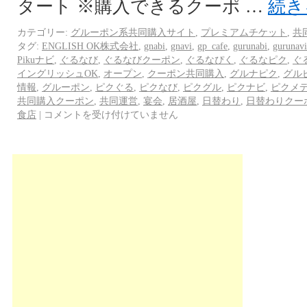
タート ※購入できるクーポ …
続き
カテゴリー:
グルーポン系共同購入サイト
,
プレミアムチケット
,
共
タグ:
ENGLISH OK株式会社
,
gnabi
,
gnavi
,
gp_cafe
,
gurunabi
,
gurunavi
Pikuナビ
,
ぐるなび
,
ぐるなびクーポン
,
ぐるなぴく
,
ぐるなピク
,
ぐ
イングリッシュOK
,
オープン
,
クーポン共同購入
,
グルナピク
,
グル
情報
,
グルーポン
,
ピクぐる
,
ピクなび
,
ピクグル
,
ピクナビ
,
ピクメ
共同購入クーポン
,
共同運営
,
宴会
,
居酒屋
,
日替わり
,
日替わりクー
食店
|
コメントを受け付けていません