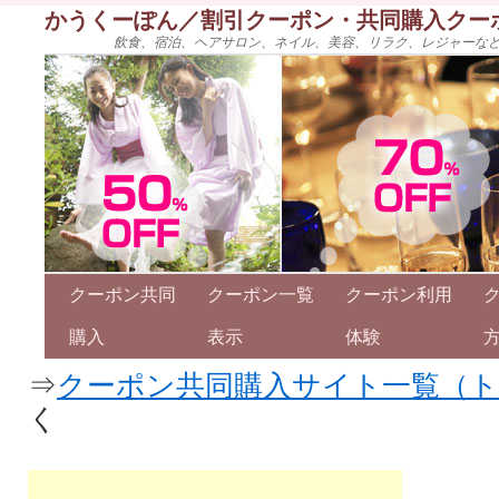
かうくーぽん／割引クーポン・共同購入クー
飲食、宿泊、ヘアサロン、ネイル、美容、リラク、レジャーな
クーポン共同
クーポン一覧
クーポン利用
購入
表示
体験
⇒
クーポン共同購入サイト一覧（
く