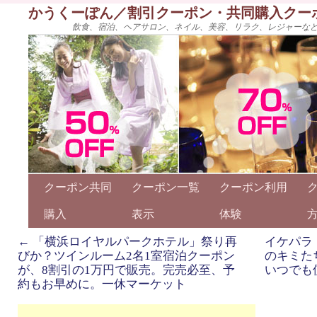
かうくーぽん／割引クーポン・共同購入クー
飲食、宿泊、ヘアサロン、ネイル、美容、リラク、レジャーな
クーポン共同
クーポン一覧
クーポン利用
購入
表示
体験
←
「横浜ロイヤルパークホテル」祭り再
イケパラ
びか？ツインルーム2名1室宿泊クーポン
のキミた
が、8割引の1万円で販売。完売必至、予
いつでも
約もお早めに。一休マーケット