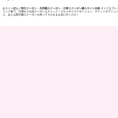
かうくーぽん／割引クーポン・共同購入クーポン・日替りクーポン購入サイト比較
オトクなプレ
リンク集で、日替わり出品クーポンもチェック！グルメやリラクゼーション、チケットやアミュ
入、あとは割引購入クーポンを持ってそのままお店に行くだけ！