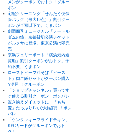
メンがクーポンでおトク！グルー
ポン
宅配クリーニング「せんたく便保
管パック（最大10点）」割引クー
ポンが半額以下で。くまポン
劇団四季ミュージカル「ノートル
ダムの鐘」京都貸切公演チケット
がルクサに登場。東京公演は即完
売
京浜フェリーボート「横浜港内遊
覧船」割引クーポンがおトク。予
約不要。くまポン
ローストビーフ油そば「ビース
ト」肉ご飯セットがクーポン購入
で割引！グルーポン
「ショップチャンネル」買ってす
ぐ使える割引クーポン！ポンパレ
置き換えダイエットに！「もち
麦」たっぷり1kgで大幅割引！ポン
パレ
「ケンタッキーフライドチキン」
KFCカードがグルーポンでおト
ク！