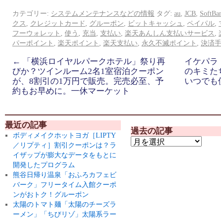
カテゴリー:
システムメンテナンスなどの情報
タグ:
au
,
JCB
,
SoftBa
クス
,
クレジットカード
,
グルーポン
,
ビットキャッシュ
,
ペイパル
,
フーウォレット
,
使う
,
充当
,
支払い
,
楽天あんしん支払いサービス
,
パーポイント
,
楽天ポイント
,
楽天支払い
,
永久不滅ポイント
,
決済
←
「横浜ロイヤルパークホテル」祭り再
イケパラ
びか？ツインルーム2名1室宿泊クーポン
のキミた
が、8割引の1万円で販売。完売必至、予
いつでも
約もお早めに。一休マーケット
最近の記事
過去の記事
ボディメイクホットヨガ［LIPTY
／リプティ］割引クーポンは？ラ
イザップが膨大なデータをもとに
開発したプログラム
熊谷日帰り温泉「おふろカフェビ
バーク」フリータイム入館クーポ
ンがおトク！グルーポン
太陽のトマト麺「太陽のチーズラ
ーメン」「ちびリゾ」太陽系ラー