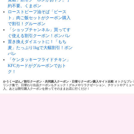
約不要。くまポン
ローストビーフ油そば「ビース
ト」肉ご飯セットがクーポン購入
で割引！グルーポン
「ショップチャンネル」買ってす
ぐ使える割引クーポン！ポンパレ
置き換えダイエットに！「もち
麦」たっぷり1kgで大幅割引！ポン
パレ
「ケンタッキーフライドチキン」
KFCカードがグルーポンでおト
ク！
かうくーぽん／割引クーポン・共同購入クーポン・日替りクーポン購入サイト比較
オトクなプレ
リンク集で、日替わり出品クーポンもチェック！グルメやリラクゼーション、チケットやアミュ
入、あとは割引購入クーポンを持ってそのままお店に行くだけ！