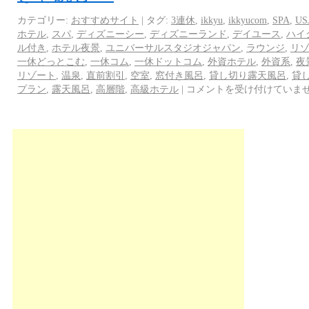
カテゴリー:
おすすめサイト
|
タグ:
3連休
,
ikkyu
,
ikkyucom
,
SPA
,
US
ホテル
,
スパ
,
ディズニーシー
,
ディズニーランド
,
デイユース
,
ハイ
ル付き
,
ホテル夜景
,
ユニバーサルスタジオジャパン
,
ラウンジ
,
リ
一休どっとこむ
,
一休コム
,
一休ドットコム
,
外資ホテル
,
外資系
,
夜
リゾート
,
温泉
,
直前割引
,
空室
,
窓付き風呂
,
貸し切り露天風呂
,
貸
プラン
,
露天風呂
,
高層階
,
高級ホテル
|
コメントを受け付けていま