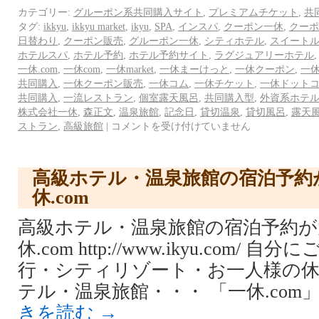
カテゴリー:
グルーポン系共同購入サイト
,
プレミアムチケット
,
共
タグ:
ikkyu
,
ikkyu market
,
ikyu
,
SPA
,
インスパ
,
クーポン一休
,
クーポ
日替わり
,
クーポン販売
,
グルーポン一休
,
シティホテル
,
スイート
ホテルスパ
,
ホテル予約
,
ホテル予約サイト
,
ラグジュアリーホテル
一休.com
,
一休com
,
一休market
,
一休まーけっと
,
一休クーポン
,
一
共同購入
,
一休クーポン販売
,
一休コム
,
一休チケット
,
一休ドット
共同購入
,
一流レストラン
,
個室露天風呂
,
共同購入型
,
外資系ホテ
株式会社一休
,
森正文
,
温泉旅館
,
記念日
,
貸切温泉
,
貸切風呂
,
露天
ストラン
,
高級旅館
|
コメントを受け付けていません
高級ホテル・温泉旅館の宿泊予約
休.com
高級ホテル・温泉旅館の宿泊予約が
休.com http://www.ikyu.com/
行・シティリゾート・お一人様の
テル・温泉旅館・・・ 「一休.com
きを読む
→