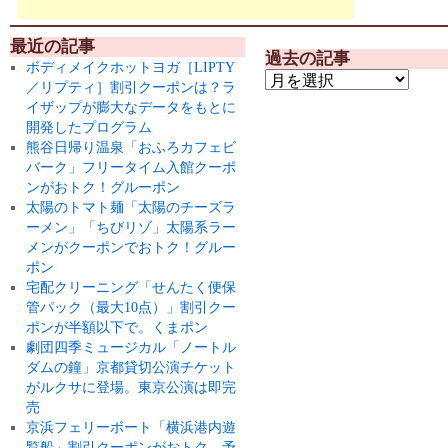
最近の記事
過去の記事
ボディメイクホットヨガ［LIPTY
／リプティ］割引クーポンは？ラ
イザップが膨大なデータをもとに
開発したプログラム
熊谷日帰り温泉「おふろカフェビ
バーク」フリータイム入館クーポ
ンがおトク！グルーポン
太陽のトマト麺「太陽のチーズラ
ーメン」「ちびリゾ」太陽系ラー
メンがクーポンでおトク！グルー
ポン
宅配クリーニング「せんたく便保
管パック（最大10点）」割引クー
ポンが半額以下で。くまポン
劇団四季ミュージカル「ノートル
ダムの鐘」京都貸切公演チケット
がルクサに登場。東京公演は即完
売
京浜フェリーボート「横浜港内遊
覧船」割引クーポンがおトク。予