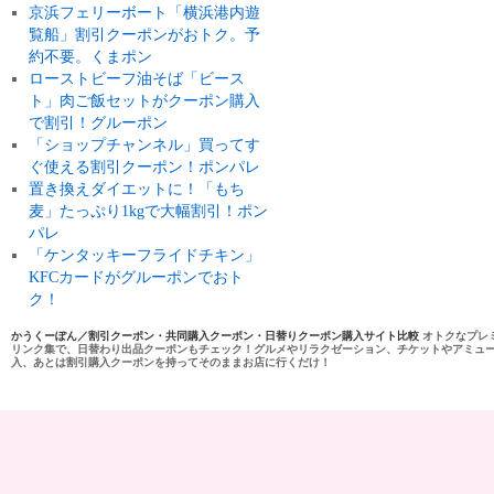
京浜フェリーボート「横浜港内遊
覧船」割引クーポンがおトク。予
約不要。くまポン
ローストビーフ油そば「ビース
ト」肉ご飯セットがクーポン購入
で割引！グルーポン
「ショップチャンネル」買ってす
ぐ使える割引クーポン！ポンパレ
置き換えダイエットに！「もち
麦」たっぷり1kgで大幅割引！ポン
パレ
「ケンタッキーフライドチキン」
KFCカードがグルーポンでおト
ク！
かうくーぽん／割引クーポン・共同購入クーポン・日替りクーポン購入サイト比較
オトクなプレ
リンク集で、日替わり出品クーポンもチェック！グルメやリラクゼーション、チケットやアミュ
入、あとは割引購入クーポンを持ってそのままお店に行くだけ！