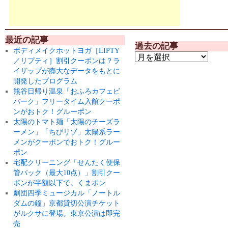
最近の記事
過去の記事
ボディメイクホットヨガ［LIPTY
／リプティ］割引クーポンは？ラ
イザップが膨大なデータをもとに
開発したプログラム
熊谷日帰り温泉「おふろカフェビ
バーク」フリータイム入館クーポ
ンがおトク！グルーポン
太陽のトマト麺「太陽のチーズラ
ーメン」「ちびリゾ」太陽系ラー
メンがクーポンでおトク！グルー
ポン
宅配クリーニング「せんたく便保
管パック（最大10点）」割引クー
ポンが半額以下で。くまポン
劇団四季ミュージカル「ノートル
ダムの鐘」京都貸切公演チケット
がルクサに登場。東京公演は即完
売