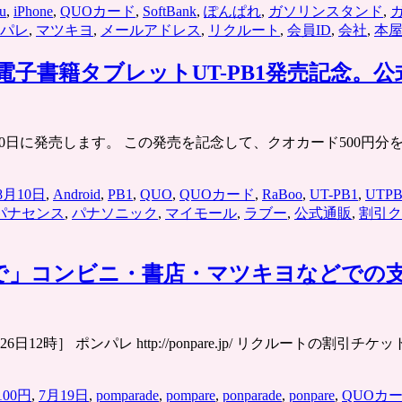
u
,
iPhone
,
QUOカード
,
SoftBank
,
ぽんぱれ
,
ガソリンスタンド
,
パレ
,
マツキヨ
,
メールアドレス
,
リクルート
,
会員ID
,
会社
,
本
電子書籍タブレットUT-PB1発売記念。
月10日に発売します。 この発売を記念して、クオカード500円分
8月10日
,
Android
,
PB1
,
QUO
,
QUOカード
,
RaBoo
,
UT-PB1
,
UTPB
パナセンス
,
パナソニック
,
マイモール
,
ラブー
,
公式通販
,
割引ク
00円で」コンビニ・書店・マツキヨなどで
26日12時］ ポンパレ http://ponpare.jp/ リクルー
100円
,
7月19日
,
pomparade
,
pompare
,
ponparade
,
ponpare
,
QUOカ