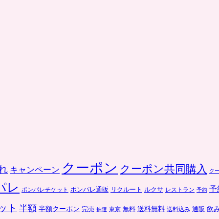
クーポン
クーポン共同購入
れ
キャンペーン
ク
パレ
予
ポンパレ通販
リクルート
ルクサ
ポンパレチケット
レストラン
予約
ット
半額
送料無料
飲
半額クーポン
完売
通販
東京
無料
抽選
送料込み