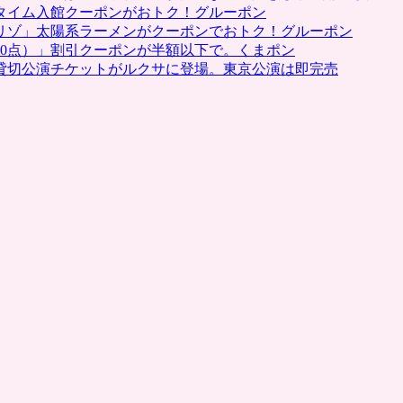
タイム入館クーポンがおトク！グルーポン
リゾ」太陽系ラーメンがクーポンでおトク！グルーポン
0点）」割引クーポンが半額以下で。くまポン
貸切公演チケットがルクサに登場。東京公演は即完売