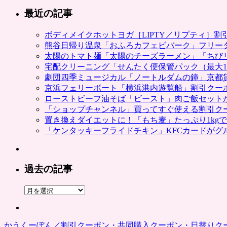
最近の記事
ボディメイクホットヨガ［LIPTY／リプティ］
熊谷日帰り温泉「おふろカフェビバーク」フリー
太陽のトマト麺「太陽のチーズラーメン」「ちび
宅配クリーニング「せんたく便保管パック（最大1
劇団四季ミュージカル「ノートルダムの鐘」京都
京浜フェリーボート「横浜港内遊覧船」割引クー
ローストビーフ油そば「ビースト」肉ご飯セット
「ショップチャンネル」買ってすぐ使える割引ク
置き換えダイエットに！「もち麦」たっぷり1kg
「ケンタッキーフライドチキン」KFCカードがグ
過去の記事
過
去
の
記
かうくーぽん／割引クーポン・共同購入クーポン・日替りク