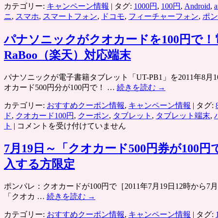
カテゴリー:
キャンペーン情報
|
タグ:
1000円
,
100円
,
Android
,
a
ニ
,
スマホ
,
スマートフォン
,
ドコモ
,
フィーチャーフォン
,
ポン
パナソニックがクオカードを100円で！
RaBoo（楽天）対応端末
パナソニックが電子書籍タブレット「UT-PB1」を2011年8
オカード500円分が100円で！ …
続きを読む
→
カテゴリー:
おすすめクーポン情報
,
キャンペーン情報
|
タグ:
ド
,
クオカード100円
,
クーポン
,
タブレット
,
タブレット端末
,
パ
ト
|
コメントを受け付けていません
ナ
ソ
7月19日～「クオカード500円券が1
ニ
入する方限定
ッ
ク
ポンパレ：クオカードが100円で［2011年7月19日12時から7月
が
「クオカ …
続きを読む
→
ク
オ
カテゴリー:
おすすめクーポン情報
,
キャンペーン情報
|
タグ:
カ