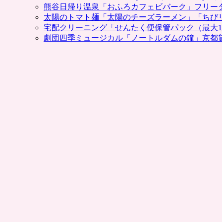
公
熊谷日帰り温泉「おふろカフェビバーク」フリー
書
式
太陽のトマト麺「太陽のチーズラーメン」「ちび
店・
通
宅配クリーニング「せんたく便保管パック（最大1
マ
販
劇団四季ミュージカル「ノートルダムの鐘」京都
ツ
5％
キ
割
ヨ
引
な
ク
ど
ー
で
ポ
の
ン
支
も
払
プ
い
レ
に
ゼ
使
ン
え
ト。
ま
RaBoo（楽
す。
天）
ポ
対
ン
応
パ
端