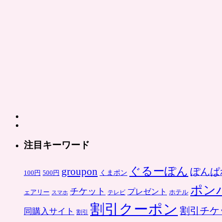
レ
末
で
は
初
め
て
購
入
す
る
方
限
定
は
注目キーワード
ぐるーぽん
groupon
ぽんぱ
くまポン
100円
500円
ポン
チケット
プレゼント
ホテル
ェアリー
スマホ
テレビ
割引クーポン
割引チケ
同購入サイト
割引