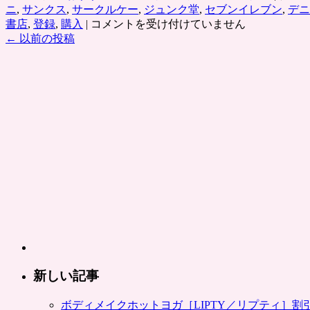
ニ
,
サンクス
,
サークルケー
,
ジュンク堂
,
セブンイレブン
,
デニ
ー
7
書店
,
登録
,
購入
|
コメントを受け付けていません
ド
月
←
以前の投稿
を
19
100
日
円
～
で！
「ク
電
オ
子
カ
書
ー
籍
ド
タ
500
ブ
円
レ
券
ッ
が
ト
100
UT-
円
PB1
で」
発
コ
売
新しい記事
ン
記
ビ
念。
ボディメイクホットヨガ［LIPTY／リプティ］
ニ・