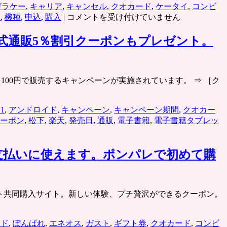
ガラケー
,
キャリア
,
キャンセル
,
クオカード
,
ケータイ
,
コンビ
ク
屋
,
機種
,
申込
,
購入
|
コメントを受け付けていません
オ
カ
公式通販5％割引クーポンもプレゼント。
ー
ド
1,000
円
を100円で販売するキャンペーンが実施されています。 ⇒ ［ク
分
が
1
,
アンドロイド
,
キャンペーン
,
キャンペーン期間
,
クオカー
100
円
ーポン
,
松下
,
楽天
,
発売日
,
通販
,
電子書籍
,
電子書籍タブレッ
で
［ケ
ー
の支払いに使えます。ポンパレで初めて購
タ
イ・
ス
トの割引チケット共同購入サイト。新しい体験、プチ贅沢ができるクーポン。
マ
ー
ト
ード
,
ぽんぱれ
,
エネオス
,
ガスト
,
ギフト券
,
クオカード
,
コンビ
フ