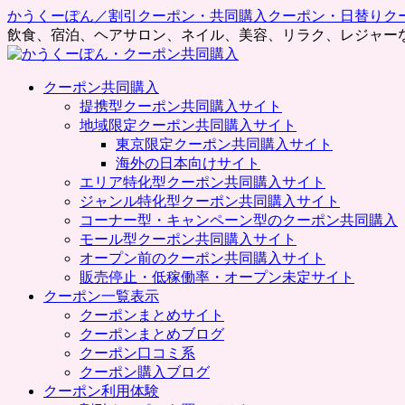
かうくーぽん／割引クーポン・共同購入クーポン・日替りク
飲食、宿泊、ヘアサロン、ネイル、美容、リラク、レジャー
コ
クーポン共同購入
ン
提携型クーポン共同購入サイト
テ
地域限定クーポン共同購入サイト
ン
東京限定クーポン共同購入サイト
ツ
海外の日本向けサイト
へ
エリア特化型クーポン共同購入サイト
ス
ジャンル特化型クーポン共同購入サイト
キ
コーナー型・キャンペーン型のクーポン共同購入
ッ
モール型クーポン共同購入サイト
プ
オープン前のクーポン共同購入サイト
販売停止・低稼働率・オープン未定サイト
クーポン一覧表示
クーポンまとめサイト
クーポンまとめブログ
クーポン口コミ系
クーポン購入ブログ
クーポン利用体験