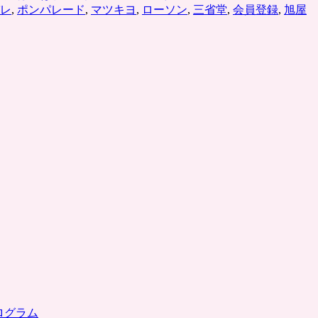
レ
,
ポンパレード
,
マツキヨ
,
ローソン
,
三省堂
,
会員登録
,
旭屋
ォ
ン
か
ら
の
購
入
限
定］
コ
ン
ビ
ニ
や
本
屋
な
ど
で
の
支
ログラム