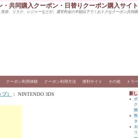
ン・共同購入クーポン・日替りクーポン購入サイ
、美容、リラク、レジャーなどが、通常料金の半額以下で！おトクなクーポン共同購
クーポン利用体験
クーポン利用方法
便利サイト
その他
トラ
新し
ップ）
： NINTENDO 3DS
ボ
ク
開
熊
タ
太
リ
ー