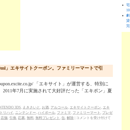
宅
1
劇
貸
完
0ml」エキサイトクーポン。ファミリーマートで引
coupon.excite.co.jp/ 「エキサイト」が運営する、特別に
 2011年7月に実施されて大好評だった「エキポン」夏
NTENDO 3DS
,
えきさいと
,
お酒
,
アルコール
,
エキサイトクーポン
,
エキ
トリハイ
,
ニンテンドー
,
ハイボール
,
ファミマ
,
ファミリーマート
,
プレゼ
,
店舗
,
引換
,
応募
,
無料
,
無料プレゼント
,
缶
,
解除
|
コメントを受け付けて