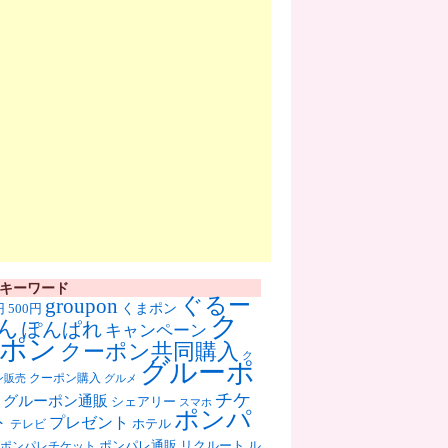
キーワード
ぐるー
groupon
くまポン
円
500円
ク
ん
ぽんぱれ
キャンペーン
ポン
クーポン共同購入
ク
グルーポ
クーポン購入
ン販売
グルメ
チケ
グルーポン通販
シェアリー
スマホ
ポンパ
ト
プレゼント
ホテル
テレビ
ポンパレ通販
リクルート
ル
ポンパレチケット