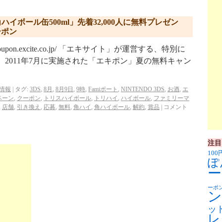
ハイボール缶500ml」先着32,000人に無料プレゼン
ーポン
coupon.excite.co.jp/ 「エキサイト」が運営する、特別に
 2011年7月に実施された「エキポン」夏の無料キャン
情報
|
タグ:
3DS
,
8月
,
8月9日
,
9時
,
Famiポート
,
NINTENDO 3DS
,
お酒
,
エ
ペーン
,
クーポン
,
トリスハイボール
,
トリハイ
,
ハイボール
,
ファミリーマ
,
店舗
,
引き換え
,
応募
,
無料
,
角ハイ
,
角ハイボール
,
解約
,
賞品
|
コメント
注目
100
ぽ
ー
ーポ
ン
ッ
レ