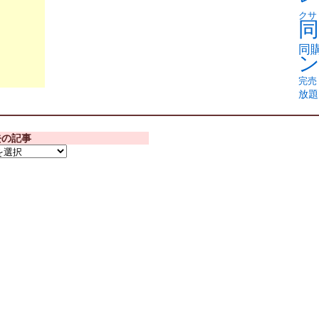
クサ
同
同
完売
放題
去の記事