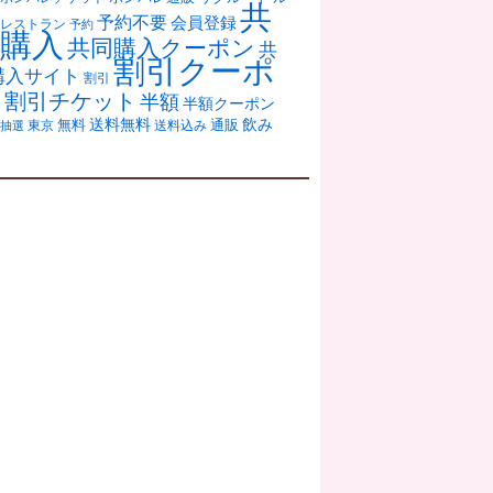
共
予約不要
会員登録
レストラン
予約
購入
共同購入クーポン
共
割引クーポ
購入サイト
割引
ン
割引チケット
半額
半額クーポン
送料無料
飲み
通販
東京
無料
抽選
送料込み