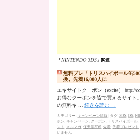
NINTENDO 3DS
「
」関連
無料プレ「トリスハイボール缶50
換。先着16,000人に
エキサイトクーポン（excite） http://
お得なクーポンを皆で買えるサイト。
の無料キ …
続きを読む
→
カテゴリー:
キャンペーン情報
|
タグ:
3DS
,
DS
,
NI
ポン
,
キャンペーン
,
クーポン
,
トリスハイボール
,
ント
,
メルマガ
,
任天堂3DS
,
先着
,
先着プレゼント
いません