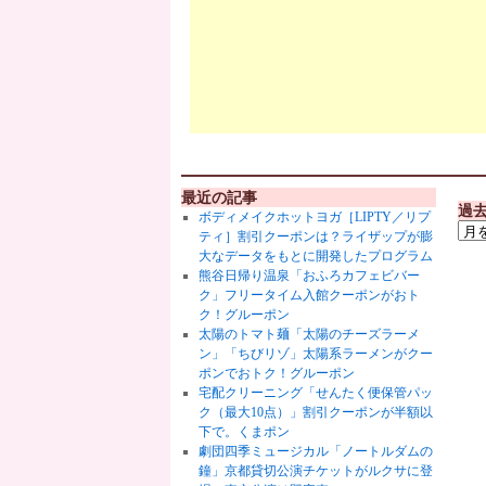
最近の記事
過
ボディメイクホットヨガ［LIPTY／リプ
ティ］割引クーポンは？ライザップが膨
大なデータをもとに開発したプログラム
熊谷日帰り温泉「おふろカフェビバー
ク」フリータイム入館クーポンがおト
ク！グルーポン
太陽のトマト麺「太陽のチーズラーメ
ン」「ちびリゾ」太陽系ラーメンがクー
ポンでおトク！グルーポン
宅配クリーニング「せんたく便保管パッ
ク（最大10点）」割引クーポンが半額以
下で。くまポン
劇団四季ミュージカル「ノートルダムの
鐘」京都貸切公演チケットがルクサに登