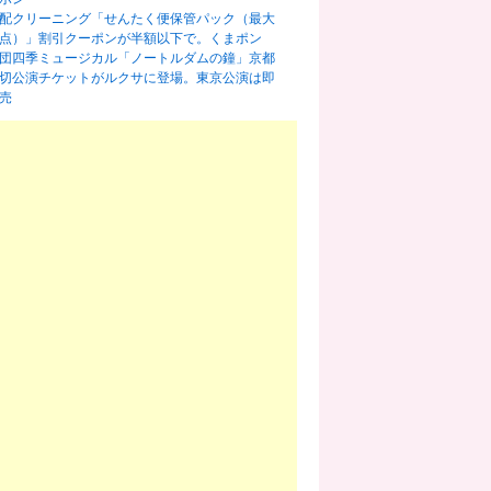
配クリーニング「せんたく便保管パック（最大
0点）」割引クーポンが半額以下で。くまポン
団四季ミュージカル「ノートルダムの鐘」京都
切公演チケットがルクサに登場。東京公演は即
売