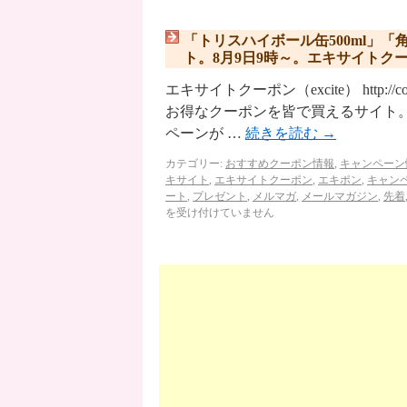
「トリスハイボール缶500ml」「角
ト。8月9日9時～。エキサイトク
エキサイトクーポン（excite） http://
お得なクーポンを皆で買えるサイト。
ペーンが …
続きを読む
→
カテゴリー:
おすすめクーポン情報
,
キャンペーン
キサイト
,
エキサイトクーポン
,
エキポン
,
キャン
ート
,
プレゼント
,
メルマガ
,
メールマガジン
,
先着
を受け付けていません