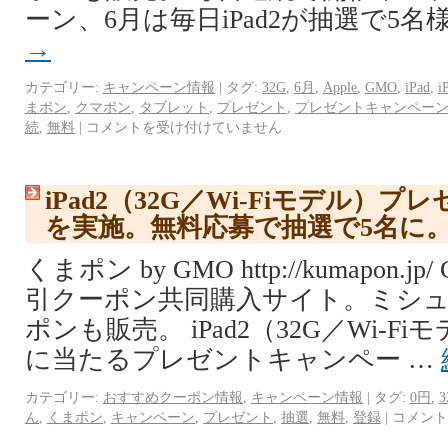
ーン、6月は毎日iPad2が抽選で5名
→
カテゴリー:
キャンペーン情報
|
タグ:
32G
,
6月
,
Apple
,
GMO
,
iPad
,
i
まポン
,
クマポン
,
タブレット
,
プレゼント
,
プレゼントキャンペー
続
,
無料
|
コメントを受け付けていません
iPad2（32G／Wi-Fiモデル）
を実施。無料応募で抽選で5名に
くまポン by GMO http://kumapon
引クーポン共同購入サイト。ミシ
ポンも販売。 iPad2（32G／Wi-F
に当たるプレゼントキャンペー …
カテゴリー:
おすすめクーポン情報
,
キャンペーン情報
|
タグ:
0円
,
3
ん
,
くまポン
,
キャンペーン
,
プレゼント
,
抽選
,
無料
,
登録
|
コメント