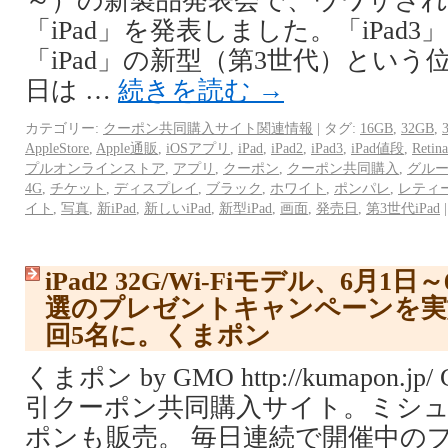
～）の新製品発表会で、ウワサさ
「iPad」を発表しました。「iPad
「iPad」の新型（第3世代）という
日は …
続きを読む
→
カテゴリー:
クーポン共同購入サイト関連情報
|
タグ:
16GB
,
32GB
,
AppleStore
,
Apple通販
,
iOSアプリ
,
iPad
,
iPad2
,
iPad3
,
iPad値段
,
Retina
プルオンラインストア
,
アプリ
,
クーポン
,
クーポン共同購入
,
グル
4G
,
チケット
,
ディスプレイ
,
ブラック
,
ホワイト
,
ポンパレ
,
レティ
イト
,
写真
,
新iPad
,
新しいiPad
,
新型iPad
,
画面
,
発売日
,
第3世代iPad
|
iPad2 32G/Wi-Fiモデル、6月1
選のプレゼントキャンペーンを実
回5名に。くまポン
くまポン by GMO http://kumapon
引クーポン共同購入サイト。ミシ
ポンも販売。 毎日連続で開催中の