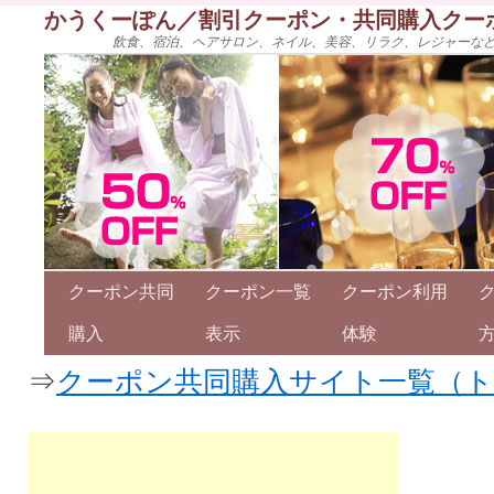
かうくーぽん／割引クーポン・共同購入クー
飲食、宿泊、ヘアサロン、ネイル、美容、リラク、レジャーな
クーポン共同
クーポン一覧
クーポン利用
購入
表示
体験
⇒
クーポン共同購入サイト一覧（