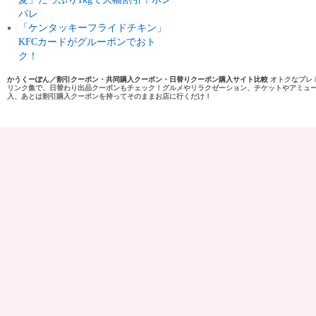
パレ
「ケンタッキーフライドチキン」
KFCカードがグルーポンでおト
ク！
かうくーぽん／割引クーポン・共同購入クーポン・日替りクーポン購入サイト比較
オトクなプレ
リンク集で、日替わり出品クーポンもチェック！グルメやリラクゼーション、チケットやアミュ
入、あとは割引購入クーポンを持ってそのままお店に行くだけ！