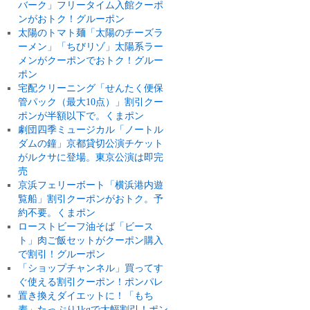
バーク」フリータイム入館クーポ
ンがおトク！グルーポン
太陽のトマト麺「太陽のチーズラ
ーメン」「ちびリゾ」太陽系ラー
メンがクーポンでおトク！グルー
ポン
宅配クリーニング「せんたく便保
管パック（最大10点）」割引クー
ポンが半額以下で。くまポン
劇団四季ミュージカル「ノートル
ダムの鐘」京都貸切公演チケット
がルクサに登場。東京公演は即完
売
京浜フェリーボート「横浜港内遊
覧船」割引クーポンがおトク。予
約不要。くまポン
ローストビーフ油そば「ビース
ト」肉ご飯セットがクーポン購入
で割引！グルーポン
「ショップチャンネル」買ってす
ぐ使える割引クーポン！ポンパレ
置き換えダイエットに！「もち
麦」たっぷり1kgで大幅割引！ポン