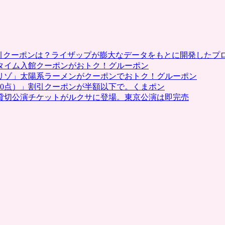
YHGX120-
S（Panasonic）
の
プ
レ
割引クーポンは？ライザップが膨大なデータをもとに開発したプ
ゼ
タイム入館クーポンがおトク！グルーポン
ン
リゾ」太陽系ラーメンがクーポンでおトク！グルーポン
ト
0点）」割引クーポンが半額以下で。くまポン
キ
貸切公演チケットがルクサに登場。東京公演は即完売
ャ
ン
ペ
ー
ン
を
実
施。
応
募
無
料、