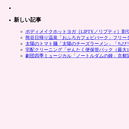
新しい記事
ボディメイクホットヨガ［LIPTY／リプティ］
熊谷日帰り温泉「おふろカフェビバーク」フリー
太陽のトマト麺「太陽のチーズラーメン」「ちび
宅配クリーニング「せんたく便保管パック（最大1
劇団四季ミュージカル「ノートルダムの鐘」京都