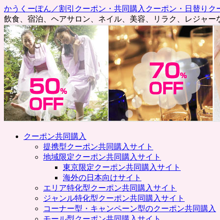
かうくーぽん／割引クーポン・共同購入クーポン・日替りク
飲食、宿泊、ヘアサロン、ネイル、美容、リラク、レジャー
コ
クーポン共同購入
ン
提携型クーポン共同購入サイト
テ
地域限定クーポン共同購入サイト
ン
東京限定クーポン共同購入サイト
ツ
海外の日本向けサイト
へ
エリア特化型クーポン共同購入サイト
ス
ジャンル特化型クーポン共同購入サイト
キ
コーナー型・キャンペーン型のクーポン共同購入
ッ
モール型クーポン共同購入サイト