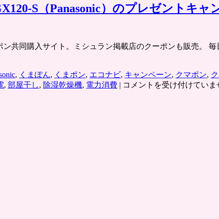
120-S（Panasonic）のプレゼント
Oグループの割引クーポン共同購入サイト。ミシュラン掲載店のクーポン
sonic
,
くまぽん
,
くまポン
,
エコナビ
,
キャンペーン
,
クマポン
,
ク
除
電
,
部屋干し
,
除湿乾燥機
,
電力消費
|
コメントを受け付けていま
湿
乾
燥
機
（ハ
イ
ブ
リ
ッ
ト
方
式）
F-