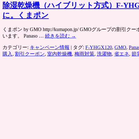
除湿乾燥機（ハイブリット方式）F-YHGX
に。くまポン
くまポン by GMO http://kumapon.jp/ GM
います。 Panaso …
続きを読む
→
カテゴリー:
キャンペーン情報
|
タグ:
F-YHGX120
,
GMO
,
Pana
購入
,
割引クーポン
,
室内乾燥機
,
梅雨対策
,
洗濯物
,
省エネ
,
節