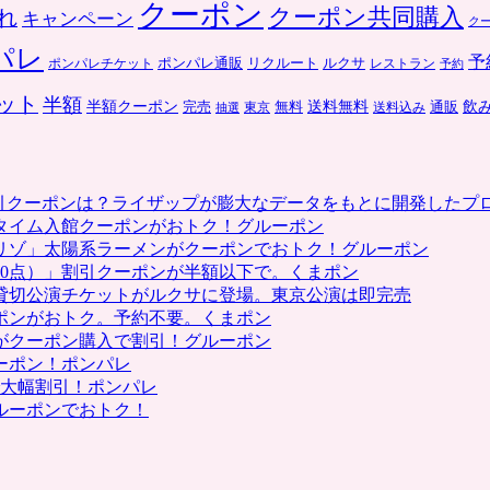
クーポン
クーポン共同購入
れ
キャンペーン
ク
パレ
予
ポンパレ通販
リクルート
ルクサ
ポンパレチケット
レストラン
予約
ット
半額
送料無料
飲
半額クーポン
完売
通販
東京
無料
抽選
送料込み
割引クーポンは？ライザップが膨大なデータをもとに開発したプ
タイム入館クーポンがおトク！グルーポン
リゾ」太陽系ラーメンがクーポンでおトク！グルーポン
0点）」割引クーポンが半額以下で。くまポン
貸切公演チケットがルクサに登場。東京公演は即完売
ポンがおトク。予約不要。くまポン
がクーポン購入で割引！グルーポン
ーポン！ポンパレ
で大幅割引！ポンパレ
ルーポンでおトク！