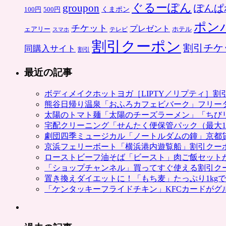
ぐるーぽん
groupon
ぽんぱ
くまポン
100円
500円
ポン
チケット
プレゼント
ホテル
ェアリー
スマホ
テレビ
割引クーポン
割引チケ
同購入サイト
割引
最近の記事
ボディメイクホットヨガ［LIPTY／リプティ］
熊谷日帰り温泉「おふろカフェビバーク」フリー
太陽のトマト麺「太陽のチーズラーメン」「ちび
宅配クリーニング「せんたく便保管パック（最大1
劇団四季ミュージカル「ノートルダムの鐘」京都
京浜フェリーボート「横浜港内遊覧船」割引クー
ローストビーフ油そば「ビースト」肉ご飯セット
「ショップチャンネル」買ってすぐ使える割引ク
置き換えダイエットに！「もち麦」たっぷり1kg
「ケンタッキーフライドチキン」KFCカードがグ