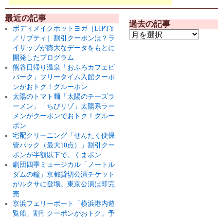
最近の記事
過去の記事
ボディメイクホットヨガ［LIPTY
／リプティ］割引クーポンは？ラ
イザップが膨大なデータをもとに
開発したプログラム
熊谷日帰り温泉「おふろカフェビ
バーク」フリータイム入館クーポ
ンがおトク！グルーポン
太陽のトマト麺「太陽のチーズラ
ーメン」「ちびリゾ」太陽系ラー
メンがクーポンでおトク！グルー
ポン
宅配クリーニング「せんたく便保
管パック（最大10点）」割引クー
ポンが半額以下で。くまポン
劇団四季ミュージカル「ノートル
ダムの鐘」京都貸切公演チケット
がルクサに登場。東京公演は即完
売
京浜フェリーボート「横浜港内遊
覧船」割引クーポンがおトク。予