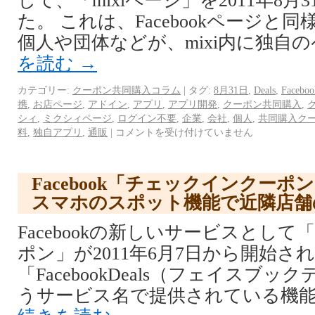
して、「mixiページ」を2011年8
た。 これは、Facebookページと
個人や団体などが、mixi内に独自
を読む
→
カテゴリー:
クーポン共同購入コラム
|
タグ:
8月31日
,
Deals
,
Faceboo
携
,
お店ページ
,
アドイン
,
アプリ
,
アプリ開発
,
クーポン共同購入
,
シィ
,
ミクシィページ
,
ログイン不要
,
企業
,
会社
,
個人
,
共同購入ク
料
,
独自アプリ
,
通販
|
コメントを受け付けていません
Facebook「チェックインクー
スマホのスポット機能で近隣店舗
Facebookの新しいサービスとし
ポン」が2011年6月7日から開始さ
「FacebookDeals（フェイスブ
うサービス名で提供されている機能