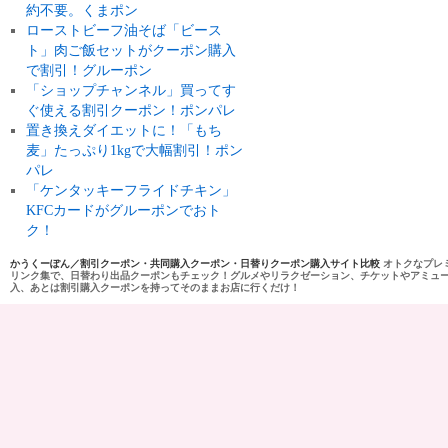
約不要。くまポン
ローストビーフ油そば「ビース
ト」肉ご飯セットがクーポン購入
で割引！グルーポン
「ショップチャンネル」買ってす
ぐ使える割引クーポン！ポンパレ
置き換えダイエットに！「もち
麦」たっぷり1kgで大幅割引！ポン
パレ
「ケンタッキーフライドチキン」
KFCカードがグルーポンでおト
ク！
かうくーぽん／割引クーポン・共同購入クーポン・日替りクーポン購入サイト比較
オトクなプレ
リンク集で、日替わり出品クーポンもチェック！グルメやリラクゼーション、チケットやアミュ
入、あとは割引購入クーポンを持ってそのままお店に行くだけ！