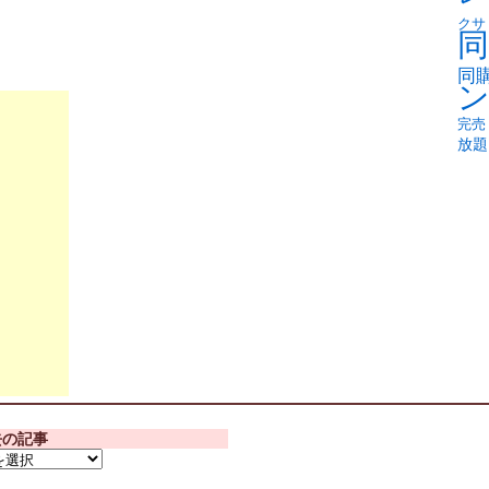
クサ
同
同
完売
放題
去の記事