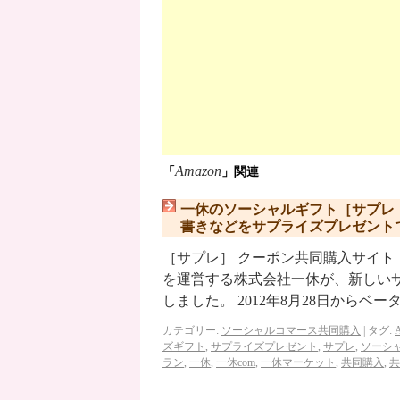
Amazon
「
」関連
一休のソーシャルギフト［サプレ
書きなどをサプライズプレゼント
［サプレ］ クーポン共同購入サイト
を運営する株式会社一休が、新しい
しました。 2012年8月28日からベ
カテゴリー:
ソーシャルコマース共同購入
|
タグ:
ズギフト
,
サプライズプレゼント
,
サプレ
,
ソーシ
ラン
,
一休
,
一休com
,
一休マーケット
,
共同購入
,
共