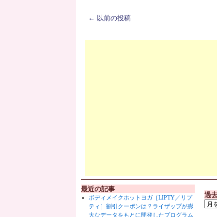
←
以前の投稿
最近の記事
過
ボディメイクホットヨガ［LIPTY／リプ
ティ］割引クーポンは？ライザップが膨
大なデータをもとに開発したプログラム