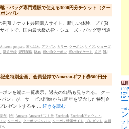
zonの靴・バッグ専門通販で使える3000円分チケット（クー
。ポンパレ
p/ リクルートの割引チケット共同購入サイト。新しい体験、プチ贅
姉妹サイトで、国内最大級の靴・シューズ・バッグ専門通
Amazon
,
ponpare
,
ぽんぱれ
,
アマゾン
,
カラー
,
クーポン
,
サイズ
,
シューズ
,
え
,
新規登録
,
翌日配送
,
財布
,
買い物クーポン
,
買い物チケット
,
返品
,
靴
|
念特別企画、会員登録でAmazonギフト券500円分
注目
100
ーポンを縦に一覧表示。過去の出品も見られる。 クー
ぽ
ー
ャパン」が、サービス開始から1周年を記念した特別企
でプレゼントするキ …
続きを読む
→
ーポ
ン
1周年
,
1年
,
Amazon
,
Amazonギフト券
,
Facebook
,
Facebookアカウント
,
ッ
パン
,
クーポン
,
クーポンジャパン
,
クーポン情報サイト
,
プレゼント
,
会員
レ
せん