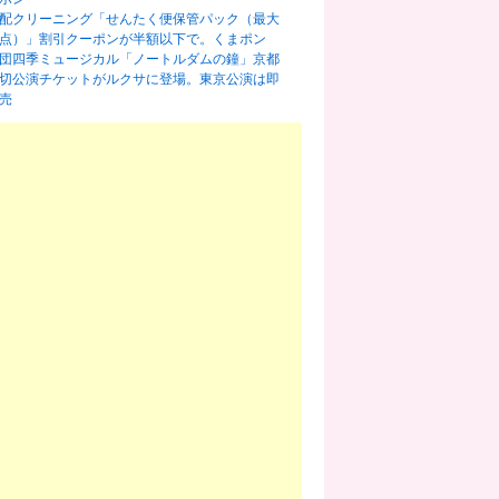
配クリーニング「せんたく便保管パック（最大
0点）」割引クーポンが半額以下で。くまポン
団四季ミュージカル「ノートルダムの鐘」京都
切公演チケットがルクサに登場。東京公演は即
売