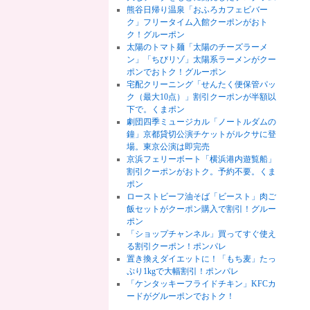
熊谷日帰り温泉「おふろカフェビバー
ク」フリータイム入館クーポンがおト
ク！グルーポン
太陽のトマト麺「太陽のチーズラーメ
ン」「ちびリゾ」太陽系ラーメンがクー
ポンでおトク！グルーポン
宅配クリーニング「せんたく便保管パッ
ク（最大10点）」割引クーポンが半額以
下で。くまポン
劇団四季ミュージカル「ノートルダムの
鐘」京都貸切公演チケットがルクサに登
場。東京公演は即完売
京浜フェリーボート「横浜港内遊覧船」
割引クーポンがおトク。予約不要。くま
ポン
ローストビーフ油そば「ビースト」肉ご
飯セットがクーポン購入で割引！グルー
ポン
「ショップチャンネル」買ってすぐ使え
る割引クーポン！ポンパレ
置き換えダイエットに！「もち麦」たっ
ぷり1kgで大幅割引！ポンパレ
「ケンタッキーフライドチキン」KFCカ
ードがグルーポンでおトク！