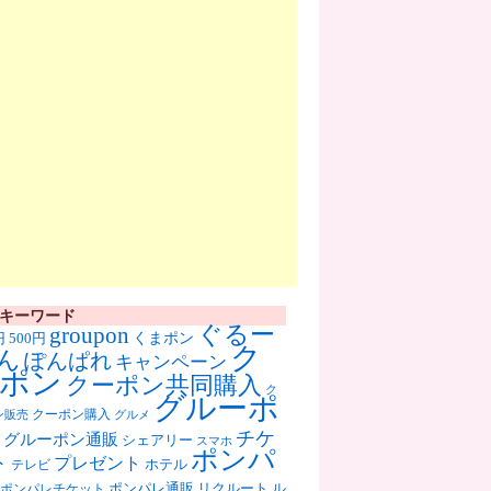
キーワード
ぐるー
groupon
くまポン
円
500円
ク
ん
ぽんぱれ
キャンペーン
ポン
クーポン共同購入
ク
グルーポ
クーポン購入
ン販売
グルメ
チケ
グルーポン通販
シェアリー
スマホ
ポンパ
ト
プレゼント
ホテル
テレビ
ポンパレ通販
リクルート
ル
ポンパレチケット