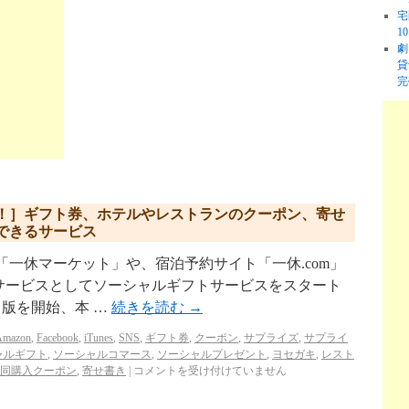
宅
1
劇
貸
完
！］ギフト券、ホテルやレストランのクーポン、寄せ
できるサービス
「一休マーケット」や、宿泊予約サイト「一休.com」
サービスとしてソーシャルギフトサービスをスタート
ータ版を開始、本 …
続きを読む
→
Amazon
,
Facebook
,
iTunes
,
SNS
,
ギフト券
,
クーポン
,
サプライズ
,
サプライ
ャルギフト
,
ソーシャルコマース
,
ソーシャルプレゼント
,
ヨセガキ
,
レスト
同購入クーポン
,
寄せ書き
|
コメントを受け付けていません