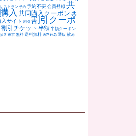
共
予約不要
会員登録
レストラン
予約
購入
共同購入クーポン
共
割引クーポ
購入サイト
割引
ン
割引チケット
半額
半額クーポン
送料無料
飲み
通販
東京
無料
抽選
送料込み