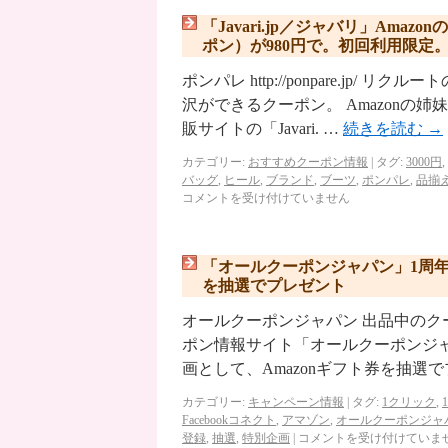
「Javari.jp／ジャバリ」Ama
ポン）が980円で。初回利用限定
ポンパレ http://ponpare.j
沢ができるクーポン。 Amazonの
販サイトの「Javari. …
続きを読む
→
カテゴリー:
おすすめクーポン情報
|
タグ:
3000円
,
バッグ
,
ヒール
,
ブランド
,
ブーツ
,
ポンパレ
,
品揃
コメントを受け付けていません
「オールクーポンジャパン」1周年記
を抽選でプレゼント
オールクーポンジャパン 出品中のク
ポン情報サイト「オールクーポンジ
画として、Amazonギフト券を抽選
カテゴリー:
キャンペーン情報
|
タグ:
1クリック
,
Facebookコネクト
,
アマゾン
,
オールクーポンジャ
登録
,
抽選
,
特別企画
|
コメントを受け付けていま