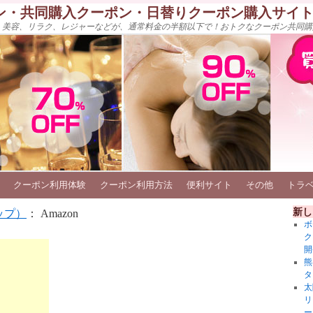
ン・共同購入クーポン・日替りクーポン購入サイ
、美容、リラク、レジャーなどが、通常料金の半額以下で！おトクなクーポン共同購
クーポン利用体験
クーポン利用方法
便利サイト
その他
トラ
新し
ップ）
： Amazon
ボ
ク
開
熊
タ
太
リ
ー