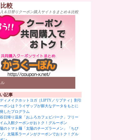
ト比較
入＆日替りクーポン購入サイトをまとめ＆比較
ベル
い記事
ディメイクホットヨガ［LIPTY／リプティ］割引
ーポンは？ライザップが膨大なデータをもとに
発したプログラム
谷日帰り温泉「おふろカフェビバーク」フリー
イム入館クーポンがおトク！グルーポン
陽のトマト麺「太陽のチーズラーメン」「ちび
ゾ」太陽系ラーメンがクーポンでおトク！グル
ポン