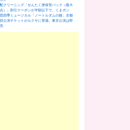
配クリーニング「せんたく便保管パック（最大
0点）」割引クーポンが半額以下で。くまポン
団四季ミュージカル「ノートルダムの鐘」京都
切公演チケットがルクサに登場。東京公演は即
売