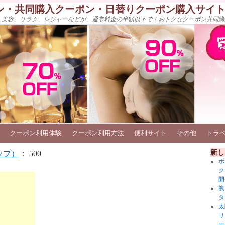
ン・共同購入クーポン・日替りクーポン購入サイ
、美容、リラク、レジャーなどが、通常料金の半額以下で！おトクなクーポン共同購
クーポン利用体験
クーポン利用方法
便利サイト
その他
トラ
新し
ップ）
： 500
ボ
ク
開
熊
タ
太
リ
ー