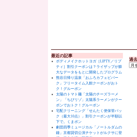
最近の記事
過
ボディメイクホットヨガ［LIPTY／リプ
ティ］割引クーポンは？ライザップが膨
大なデータをもとに開発したプログラム
熊谷日帰り温泉「おふろカフェビバー
ク」フリータイム入館クーポンがおト
ク！グルーポン
太陽のトマト麺「太陽のチーズラーメ
ン」「ちびリゾ」太陽系ラーメンがクー
ポンでおトク！グルーポン
宅配クリーニング「せんたく便保管パッ
ク（最大10点）」割引クーポンが半額以
下で。くまポン
劇団四季ミュージカル「ノートルダムの
鐘」京都貸切公演チケットがルクサに登