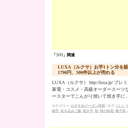
500
「
」関連
LUXA（ルクサ）お芋1トン分を
1790円、500件以上が売れる
LUXA（ルクサ） http://luxa
家電・コスメ・高級オーダースーツ
ースターでこんがり焼いて焼き芋に 
カテゴリー:
おすすめクーポン情報
|
タグ:
1トン
,
5
納芋
,
炊き込みご飯
,
焼き芋
,
秋
,
秋の味覚
,
種子島
,