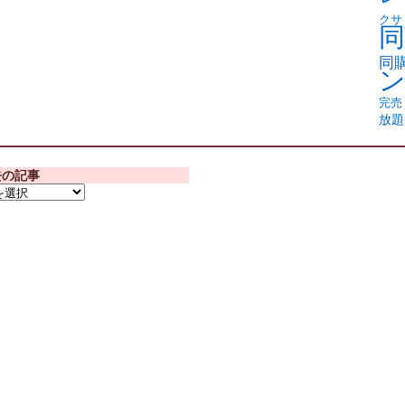
クサ
同
同
完売
放題
去の記事