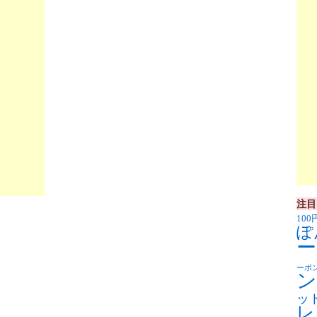
注目
100
ぽ
ー
ーポ
ン
ッ
レ