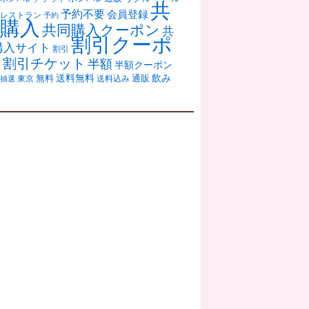
共
予約不要
会員登録
レストラン
予約
購入
共同購入クーポン
共
割引クーポ
購入サイト
割引
ン
割引チケット
半額
半額クーポン
送料無料
飲み
通販
東京
無料
抽選
送料込み