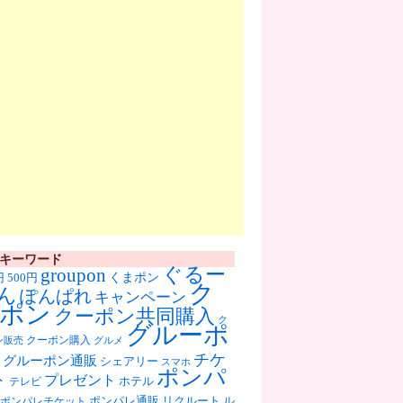
キーワード
ぐるー
groupon
くまポン
円
500円
ク
ん
ぽんぱれ
キャンペーン
ポン
クーポン共同購入
ク
グルーポ
クーポン購入
ン販売
グルメ
チケ
グルーポン通販
シェアリー
スマホ
ポンパ
ト
プレゼント
ホテル
テレビ
ポンパレ通販
リクルート
ル
ポンパレチケット