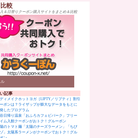
ト比較
入＆日替りクーポン購入サイトをまとめ＆比較
ベル
い記事
ディメイクホットヨガ［LIPTY／リプティ］割引
ーポンは？ライザップが膨大なデータをもとに
発したプログラム
谷日帰り温泉「おふろカフェビバーク」フリー
イム入館クーポンがおトク！グルーポン
陽のトマト麺「太陽のチーズラーメン」「ちび
ゾ」太陽系ラーメンがクーポンでおトク！グル
ポン