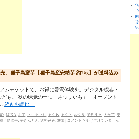
宅
1
劇
貸
完
販売。種子島蜜芋【種子島産安納芋 約2kg】が送料込み
.jp/ プレミアムチケットで、お得に贅沢体験を。デジタル機器・
なども。 秋の味覚の一つ「さつまいも」。オーブント
…
続きを読む
→
00
,
LUXA
,
お芋
,
さつまいも
,
るくあ
,
るくさ
,
ルクサ
,
予約注文
,
大学芋
,
安
種子島蜜芋
,
芋きんとん
,
送料込み
,
通販
|
コメントを受け付けていません