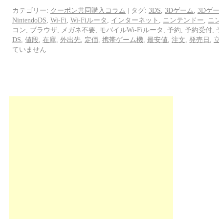
カテゴリー:
クーポン共同購入コラム
|
タグ:
3DS
,
3Dゲーム
,
3Dゲ
NintendoDS
,
Wi-Fi
,
Wi-Fiルータ
,
インターネット
,
ニンテンドー
,
ニ
コン
,
ブラウザ
,
メガネ不要
,
モバイルWi-Fiルータ
,
予約
,
予約受付
,
DS
,
値段
,
在庫
,
外出先
,
定価
,
携帯ゲーム機
,
最安値
,
注文
,
発売日
,
ていません