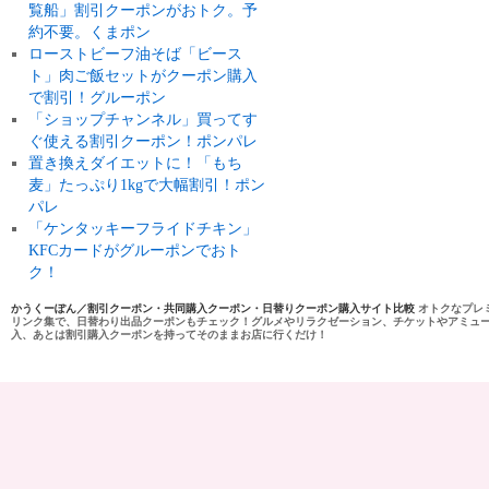
覧船」割引クーポンがおトク。予
約不要。くまポン
ローストビーフ油そば「ビース
ト」肉ご飯セットがクーポン購入
で割引！グルーポン
「ショップチャンネル」買ってす
ぐ使える割引クーポン！ポンパレ
置き換えダイエットに！「もち
麦」たっぷり1kgで大幅割引！ポン
パレ
「ケンタッキーフライドチキン」
KFCカードがグルーポンでおト
ク！
かうくーぽん／割引クーポン・共同購入クーポン・日替りクーポン購入サイト比較
オトクなプレ
リンク集で、日替わり出品クーポンもチェック！グルメやリラクゼーション、チケットやアミュ
入、あとは割引購入クーポンを持ってそのままお店に行くだけ！