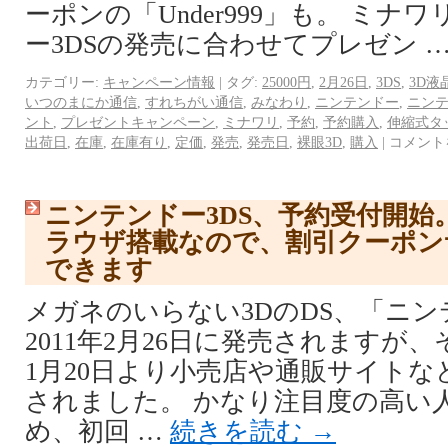
ーポンの「Under999」も。 ミ
ー3DSの発売に合わせてプレゼン 
カテゴリー:
キャンペーン情報
|
タグ:
25000円
,
2月26日
,
3DS
,
3D液
いつのまにか通信
,
すれちがい通信
,
みなわり
,
ニンテンドー
,
ニンテ
ント
,
プレゼントキャンペーン
,
ミナワリ
,
予約
,
予約購入
,
伸縮式タ
出荷日
,
在庫
,
在庫有り
,
定価
,
発売
,
発売日
,
裸眼3D
,
購入
|
コメント
ニンテンドー3DS、予約受付開
ラウザ搭載なので、割引クーポン
できます
メガネのいらない3DのDS、「ニン
2011年2月26日に発売されますが、
1月20日より小売店や通販サイト
されました。 かなり注目度の高い
め、初回 …
続きを読む
→