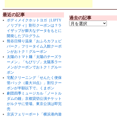
最近の記事
過去の記事
ボディメイクホットヨガ［LIPTY
／リプティ］割引クーポンは？ラ
イザップが膨大なデータをもとに
開発したプログラム
熊谷日帰り温泉「おふろカフェビ
バーク」フリータイム入館クーポ
ンがおトク！グルーポン
太陽のトマト麺「太陽のチーズラ
ーメン」「ちびリゾ」太陽系ラー
メンがクーポンでおトク！グルー
ポン
宅配クリーニング「せんたく便保
管パック（最大10点）」割引クー
ポンが半額以下で。くまポン
劇団四季ミュージカル「ノートル
ダムの鐘」京都貸切公演チケット
がルクサに登場。東京公演は即完
売
京浜フェリーボート「横浜港内遊