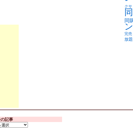
クサ
同
同
完売
放題
去の記事