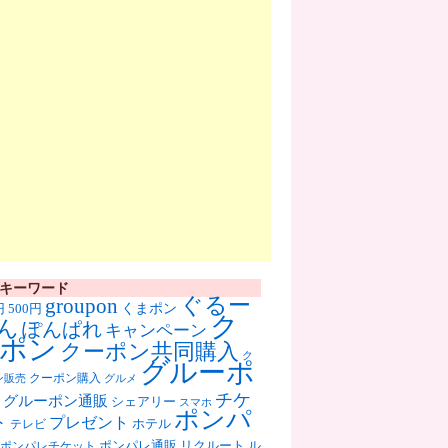
キーワード
ぐるー
groupon
くまポン
円
500円
ク
ん
ぽんぱれ
キャンペーン
ポン
クーポン共同購入
ク
グルーポ
クーポン購入
ン販売
グルメ
チケ
グルーポン通販
シェアリー
スマホ
ポンパ
ト
プレゼント
ホテル
テレビ
ポンパレ通販
リクルート
ル
ポンパレチケット