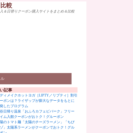
ト比較
入＆日替りクーポン購入サイトをまとめ＆比較
ベル
い記事
ディメイクホットヨガ［LIPTY／リプティ］割引
ーポンは？ライザップが膨大なデータをもとに
発したプログラム
谷日帰り温泉「おふろカフェビバーク」フリー
イム入館クーポンがおトク！グルーポン
陽のトマト麺「太陽のチーズラーメン」「ちび
ゾ」太陽系ラーメンがクーポンでおトク！グル
ポン