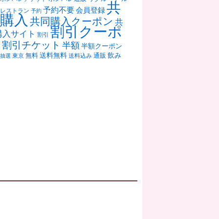
共
予約不要
会員登録
レストラン
予約
購入
共同購入クーポン
共
割引クーポ
購入サイト
割引
ン
割引チケット
半額
半額クーポン
送料無料
飲み
通販
東京
無料
抽選
送料込み