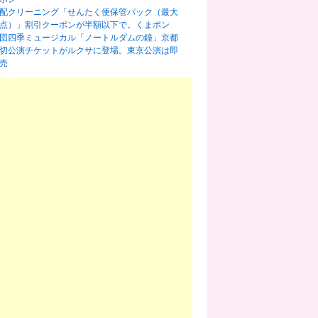
配クリーニング「せんたく便保管パック（最大
0点）」割引クーポンが半額以下で。くまポン
団四季ミュージカル「ノートルダムの鐘」京都
切公演チケットがルクサに登場。東京公演は即
売