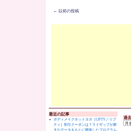
←
以前の投稿
最近の記事
過
ボディメイクホットヨガ［LIPTY／リプ
ティ］割引クーポンは？ライザップが膨
大なデータをもとに開発したプログラム