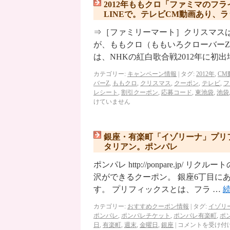
2012年ももクロ「ファミマのフライド
LINEで。テレビCM動画あり、
⇒［ファミリーマート］クリスマスは
が、ももクロ（ももいろクローバーZ
は、NHKの紅白歌合戦2012年に初
カテゴリー:
キャンペーン情報
|
タグ:
2012年
,
CM
バーZ
,
ももクロ
,
クリスマス
,
クーポン
,
テレビ
,
フ
レシート
,
割引クーポン
,
応募コード
,
東池袋
,
池袋
けていません
銀座・有楽町「イゾリーナ」プリ
タリアン。ポンパレ
ポンパレ http://ponpare.j
沢ができるクーポン。 銀座6丁目に
す。 プリフィックスとは、フラ …
カテゴリー:
おすすめクーポン情報
|
タグ:
イゾリ
ポンパレ
,
ポンパレチケット
,
ポンパレ有楽町
,
ポ
日
,
有楽町
,
週末
,
金曜日
,
銀座
|
コメントを受け付