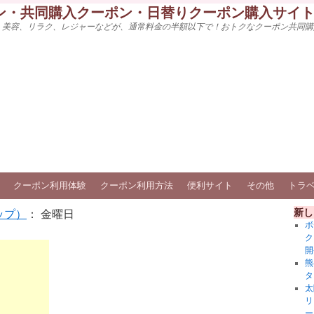
ン・共同購入クーポン・日替りクーポン購入サイ
、美容、リラク、レジャーなどが、通常料金の半額以下で！おトクなクーポン共同購
クーポン利用体験
クーポン利用方法
便利サイト
その他
トラ
新し
ップ）
： 金曜日
ボ
ク
開
熊
タ
太
リ
ー