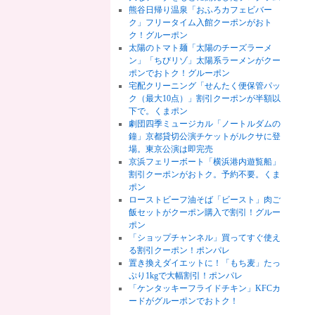
熊谷日帰り温泉「おふろカフェビバー
ク」フリータイム入館クーポンがおト
ク！グルーポン
太陽のトマト麺「太陽のチーズラーメ
ン」「ちびリゾ」太陽系ラーメンがクー
ポンでおトク！グルーポン
宅配クリーニング「せんたく便保管パッ
ク（最大10点）」割引クーポンが半額以
下で。くまポン
劇団四季ミュージカル「ノートルダムの
鐘」京都貸切公演チケットがルクサに登
場。東京公演は即完売
京浜フェリーボート「横浜港内遊覧船」
割引クーポンがおトク。予約不要。くま
ポン
ローストビーフ油そば「ビースト」肉ご
飯セットがクーポン購入で割引！グルー
ポン
「ショップチャンネル」買ってすぐ使え
る割引クーポン！ポンパレ
置き換えダイエットに！「もち麦」たっ
ぷり1kgで大幅割引！ポンパレ
「ケンタッキーフライドチキン」KFCカ
ードがグルーポンでおトク！