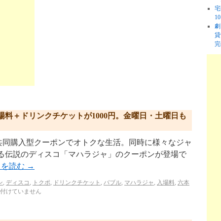
宅
1
劇
貸
完
料＋ドリンクチケットが1000円。金曜日・土曜日も
upo.jp/ 共同購入型クーポンでオトクな生活。同時に様々なジャ
ある伝説のディスコ「マハラジャ」のクーポンが登場で
きを読む
→
ン
,
ディスコ
,
トクポ
,
ドリンクチケット
,
バブル
,
マハラジャ
,
入場料
,
六本
付けていません