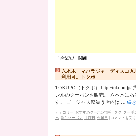
金曜日
「
」関連
六本木「マハラジャ」ディスコ入場
利用可。トクポ
TOKUPO（トクポ） http://tok
ンルのクーポンを販売。 六本木に
す。 ゴージャス感漂う店内は …
続
カテゴリー:
おすすめクーポン情報
|
タグ:
クーポ
木
,
割引クーポン
,
土曜日
,
金曜日
|
コメントを受け