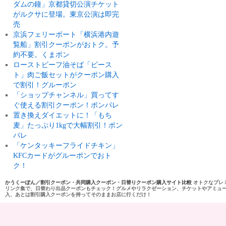
ダムの鐘」京都貸切公演チケット
がルクサに登場。東京公演は即完
売
京浜フェリーボート「横浜港内遊
覧船」割引クーポンがおトク。予
約不要。くまポン
ローストビーフ油そば「ビース
ト」肉ご飯セットがクーポン購入
で割引！グルーポン
「ショップチャンネル」買ってす
ぐ使える割引クーポン！ポンパレ
置き換えダイエットに！「もち
麦」たっぷり1kgで大幅割引！ポン
パレ
「ケンタッキーフライドチキン」
KFCカードがグルーポンでおト
ク！
かうくーぽん／割引クーポン・共同購入クーポン・日替りクーポン購入サイト比較
オトクなプレ
リンク集で、日替わり出品クーポンもチェック！グルメやリラクゼーション、チケットやアミュ
入、あとは割引購入クーポンを持ってそのままお店に行くだけ！