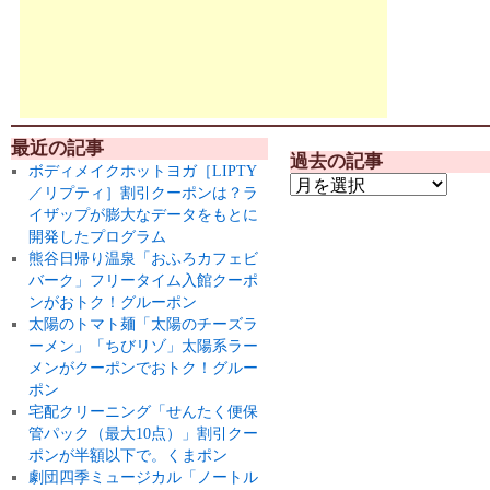
最近の記事
過去の記事
ボディメイクホットヨガ［LIPTY
／リプティ］割引クーポンは？ラ
イザップが膨大なデータをもとに
開発したプログラム
熊谷日帰り温泉「おふろカフェビ
バーク」フリータイム入館クーポ
ンがおトク！グルーポン
太陽のトマト麺「太陽のチーズラ
ーメン」「ちびリゾ」太陽系ラー
メンがクーポンでおトク！グルー
ポン
宅配クリーニング「せんたく便保
管パック（最大10点）」割引クー
ポンが半額以下で。くまポン
劇団四季ミュージカル「ノートル