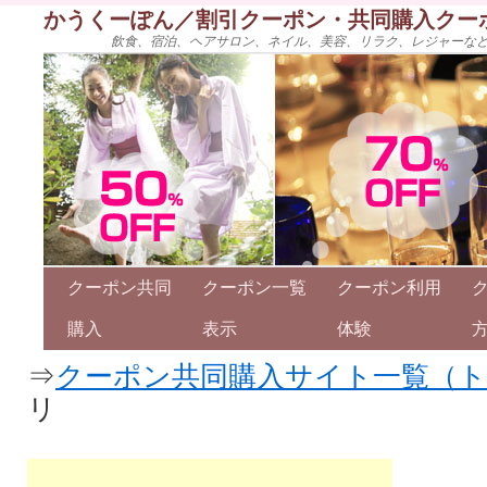
かうくーぽん／割引クーポン・共同購入クー
飲食、宿泊、ヘアサロン、ネイル、美容、リラク、レジャーな
クーポン共同
クーポン一覧
クーポン利用
購入
表示
体験
⇒
クーポン共同購入サイト一覧（
リ