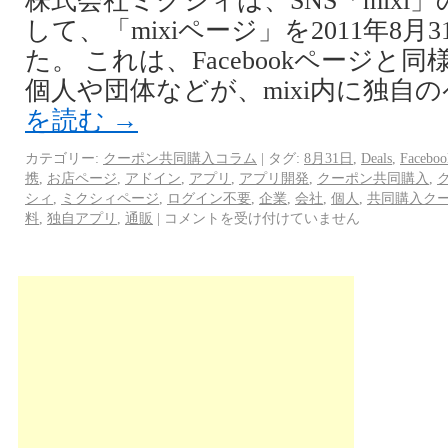
株式会社ミクシィは、SNS「mixi
して、「mixiページ」を2011年8
た。 これは、Facebookページと
個人や団体などが、mixi内に独自
を読む
→
カテゴリー:
クーポン共同購入コラム
|
タグ:
8月31日
,
Deals
,
Faceboo
携
,
お店ページ
,
アドイン
,
アプリ
,
アプリ開発
,
クーポン共同購入
,
シィ
,
ミクシィページ
,
ログイン不要
,
企業
,
会社
,
個人
,
共同購入ク
料
,
独自アプリ
,
通販
|
コメントを受け付けていません