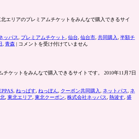
ート予定。 東北エリアのプレミアムチケットをみんなで購入できるサイ
ネッパス
,
プレミアムチケット
,
仙台
,
仙台市
,
共同購入
,
半額チ
NEPPAS（ネ
田
,
青森
|
コメントを受け付けていません
ッ
パ
ス）
は
レミアムチケットをみんなで購入できるサイトです。 2010年11月7日
EPPAS
,
ねっぱす
,
ねっぽん
,
クーポン共同購入
,
ネットパス
,
ネ
北
,
東北エリア
,
東北クーポン
,
株式会社ネッパス
,
熱波す
,
盛