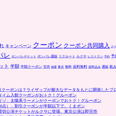
クーポン
クーポン共同購入
れ
キャンペーン
ク
パレ
予
ポンパレ通販
リクルート
ルクサ
ポンパレチケット
レストラン
予約
ット
半額
送料無料
飲
半額クーポン
完売
通販
東京
無料
抽選
送料込み
割引クーポンは？ライザップが膨大なデータをもとに開発したプ
タイム入館クーポンがおトク！グルーポン
リゾ」太陽系ラーメンがクーポンでおトク！グルーポン
0点）」割引クーポンが半額以下で。くまポン
貸切公演チケットがルクサに登場。東京公演は即完売