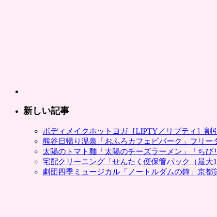
新しい記事
ボディメイクホットヨガ［LIPTY／リプティ］
熊谷日帰り温泉「おふろカフェビバーク」フリー
太陽のトマト麺「太陽のチーズラーメン」「ちび
宅配クリーニング「せんたく便保管パック（最大1
劇団四季ミュージカル「ノートルダムの鐘」京都