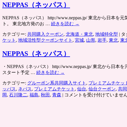
NEPPAS（ネッパス）
NEPPAS（ネッパス） http://www.neppas.jp
ト。 東北地方発のお …
続きを読む
→
カテゴリー:
共同購入クーポン
,
北海道・東北
,
地域特化型
|
タ
ケット
,
地域活性型クーポンサイト
,
宮城
,
山形
,
岩手
,
東北
,
東
NEPPAS（ネッパス）
・NEPPAS（ネッパス） http://www.neppas.jp
スタート予定 …
続きを読む
→
カテゴリー:
グルーポン系共同購入サイト
,
プレミアムチケッ
ッパス
,
ネパス
,
プレミアムチケット
,
仙台
,
仙台クーポン
,
共同
NEPPAS（ネ
岡
,
石川隆二
,
福島
,
秋田
,
青森
|
コメントを受け付けていませ
ッ
パ
ス）
は