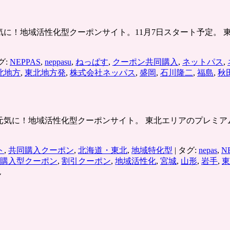
/ 東北から日本を元気に！地域活性化型クーポンサイト。11月7日スタ
グ:
NEPPAS
,
neppasu
,
ねっぱす
,
クーポン共同購入
,
ネットパス
,
北地方
,
東北地方発
,
株式会社ネッパス
,
盛岡
,
石川隆二
,
福島
,
秋
/ 東北から日本を元気に！地域活性化型クーポンサイト。 東北エリアのプ
ト
,
共同購入クーポン
,
北海道・東北
,
地域特化型
|
タグ:
nepas
,
N
購入型クーポン
,
割引クーポン
,
地域活性化
,
宮城
,
山形
,
岩手
,
東
ん