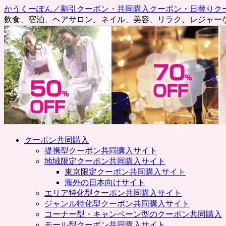
かうくーぽん／割引クーポン・共同購入クーポン・日替りク
飲食、宿泊、ヘアサロン、ネイル、美容、リラク、レジャー
コ
クーポン共同購入
ン
提携型クーポン共同購入サイト
テ
地域限定クーポン共同購入サイト
ン
東京限定クーポン共同購入サイト
ツ
海外の日本向けサイト
へ
エリア特化型クーポン共同購入サイト
ス
ジャンル特化型クーポン共同購入サイト
キ
コーナー型・キャンペーン型のクーポン共同購入
ッ
モール型クーポン共同購入サイト