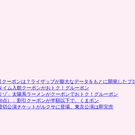
割引クーポンは？ライザップが膨大なデータをもとに開発したプ
タイム入館クーポンがおトク！グルーポン
リゾ」太陽系ラーメンがクーポンでおトク！グルーポン
0点）」割引クーポンが半額以下で。くまポン
貸切公演チケットがルクサに登場。東京公演は即完売