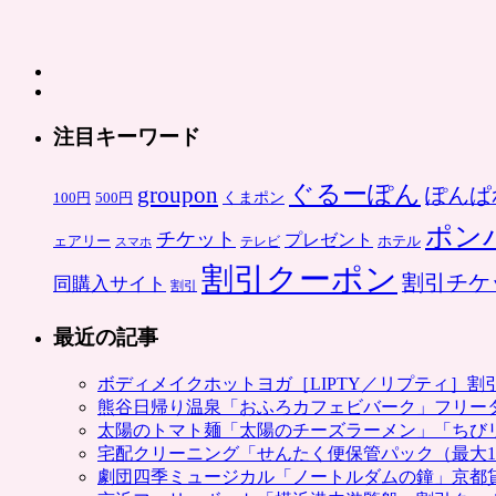
注目キーワード
ぐるーぽん
groupon
ぽんぱ
くまポン
100円
500円
ポン
チケット
プレゼント
ホテル
ェアリー
スマホ
テレビ
割引クーポン
割引チケ
同購入サイト
割引
最近の記事
ボディメイクホットヨガ［LIPTY／リプティ］
熊谷日帰り温泉「おふろカフェビバーク」フリー
太陽のトマト麺「太陽のチーズラーメン」「ちび
宅配クリーニング「せんたく便保管パック（最大1
劇団四季ミュージカル「ノートルダムの鐘」京都