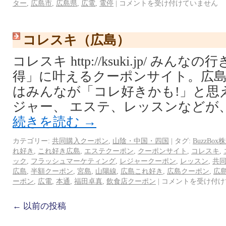
ター
,
広島市
,
広島県
,
広電
,
電停
|
コメントを受け付けていません
コレスキ（広島）
コレスキ http://ksuki.jp/ み
得」に叶えるクーポンサイト。広島
はみんなが「コレ好きかも!」と思
ジャー、 エステ、レッスンなどが、通
続きを読む
→
カテゴリー:
共同購入クーポン
,
山陰・中国・四国
|
タグ:
BuzzBo
れ好き
,
これ好き広島
,
エステクーポン
,
クーポンサイト
,
コレスキ
,
ック
,
フラッシュマーケティング
,
レジャークーポン
,
レッスン
,
共
広島
,
半額クーポン
,
宮島
,
山陽線
,
広島これ好き
,
広島クーポン
,
広
ーポン
,
広電
,
本通
,
福田卓真
,
飲食店クーポン
|
コメントを受け付け
←
以前の投稿