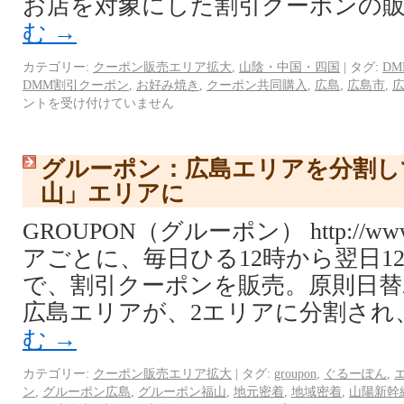
お店を対象にした割引クーポンの販
む
→
カテゴリー:
クーポン販売エリア拡大
,
山陰・中国・四国
|
タグ:
DM
DMM割引クーポン
,
お好み焼き
,
クーポン共同購入
,
広島
,
広島市
,
ントを受け付けていません
グルーポン：広島エリアを分割し
山」エリアに
GROUPON（グルーポン） http://www.
アごとに、毎日ひる12時から翌日1
で、割引クーポンを販売。原則日替
広島エリアが、2エリアに分割され
む
→
カテゴリー:
クーポン販売エリア拡大
|
タグ:
groupon
,
ぐるーぽん
,
ン
,
グルーポン広島
,
グルーポン福山
,
地元密着
,
地域密着
,
山陽新幹