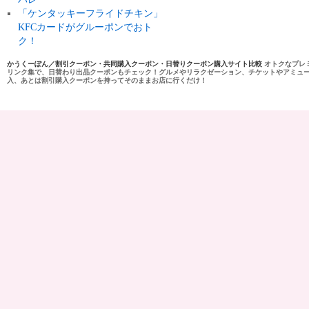
「ケンタッキーフライドチキン」
KFCカードがグルーポンでおト
ク！
かうくーぽん／割引クーポン・共同購入クーポン・日替りクーポン購入サイト比較
オトクなプレ
リンク集で、日替わり出品クーポンもチェック！グルメやリラクゼーション、チケットやアミュ
入、あとは割引購入クーポンを持ってそのままお店に行くだけ！