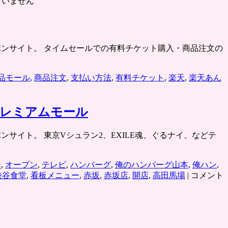
ていません
ミクーポンサイト。 タイムセールでの有料チケット購入・商品注文の
品モール
,
商品注文
,
支払い方法
,
有料チケット
,
楽天
,
楽天あん
プレミアムモール
ーポンサイト。 東京Vシュラン2、EXILE魂、ぐるナイ、などテ
ン
,
オープン
,
テレビ
,
ハンバーグ
,
俺のハンバーグ山本
,
俺ハン
,
「俺
渋谷食堂
,
看板メニュー
,
赤坂
,
赤坂店
,
開店
,
高田馬場
|
コメント
の
ハ
ン
バ