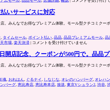
品
アムモール
,
品品モール
,
店舗詳細
,
確認
|
コメントを受け付け
品
プ
支払いサービスに対応
レ
ミ
いいこと、いいお店。みんなでお得なプレミアム体験。モール型クチコ
ア
ム
モ
な
,
タイムセール
,
ポイント払い
,
品品
,
品品プレミアムモール
,
品
ー
品
天市場
,
楽天決済
|
コメントを受け付けていません
ル：
品
ス
プ
日開店記念、クーポンが500円で。品品
マ
レ
ー
ミ
いこと、いいお店。みんなでお得なプレミアム体験。モール型クチコミク
ト
ア
フ
ム
ォ
モ
LE魂
,
おれはん
,
ぐるナイ
,
しなじな
,
オレのハンバーグ
,
オレハ
ン
ー
ンバーグ
,
恵比寿店
,
恵比寿本店
,
放送
,
東京Vシュラン2
,
渋谷
,
版
ル：
（iPhone・
楽
Android）
天
ウ
あ
ェ
ん