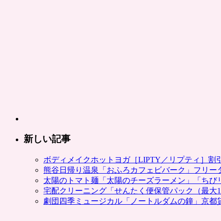
新しい記事
ボディメイクホットヨガ［LIPTY／リプティ］
熊谷日帰り温泉「おふろカフェビバーク」フリー
太陽のトマト麺「太陽のチーズラーメン」「ちび
宅配クリーニング「せんたく便保管パック（最大1
劇団四季ミュージカル「ノートルダムの鐘」京都