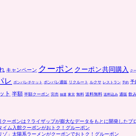
クーポン
クーポン共同購入
れ
キャンペーン
ク
パレ
予
ポンパレ通販
リクルート
ルクサ
ポンパレチケット
レストラン
予約
ット
半額
送料無料
飲
半額クーポン
完売
通販
東京
無料
抽選
送料込み
割引クーポンは？ライザップが膨大なデータをもとに開発したプ
タイム入館クーポンがおトク！グルーポン
リゾ」太陽系ラーメンがクーポンでおトク！グルーポン