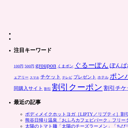
注目キーワード
ぐるーぽん
groupon
ぽんぱ
くまポン
100円
500円
ポン
チケット
プレゼント
ホテル
ェアリー
スマホ
テレビ
割引クーポン
割引チケ
同購入サイト
割引
最近の記事
ボディメイクホットヨガ［LIPTY／リプティ］
熊谷日帰り温泉「おふろカフェビバーク」フリー
太陽のトマト麺「太陽のチーズラーメン」「ちび