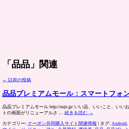
「
品品
」関連
←
以前の投稿
品品プレミアムモール：スマートフォン版（
品品プレミアムモール http://snjn.jp/ いい品、い
トの画面がリニューアルさ …
続きを読む
→
カテゴリー:
クーポン共同購入サイト関連情報
|
タグ:
Android
,