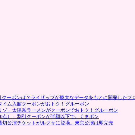
ブ
し
サ
ん
イ
支
ト
払
を
い
リ
サ
ニ
ー
ュ
ビ
ー
ス
ア
に
ル
対
は
応
は
割引クーポンは？ライザップが膨大なデータをもとに開発したプ
タイム入館クーポンがおトク！グルーポン
リゾ」太陽系ラーメンがクーポンでおトク！グルーポン
0点）」割引クーポンが半額以下で。くまポン
貸切公演チケットがルクサに登場。東京公演は即完売