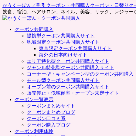
かうくーぽん／割引クーポン・共同購入クーポン・日替りク
飲食、宿泊、ヘアサロン、ネイル、美容、リラク、レジャー
コ
クーポン共同購入
ン
提携型クーポン共同購入サイト
テ
地域限定クーポン共同購入サイト
ン
東京限定クーポン共同購入サイト
ツ
海外の日本向けサイト
へ
エリア特化型クーポン共同購入サイト
ス
ジャンル特化型クーポン共同購入サイト
キ
コーナー型・キャンペーン型のクーポン共同購入
ッ
モール型クーポン共同購入サイト
プ
オープン前のクーポン共同購入サイト
販売停止・低稼働率・オープン未定サイト
クーポン一覧表示
クーポンまとめサイト
クーポンまとめブログ
クーポン口コミ系
クーポン購入ブログ
クーポン利用体験