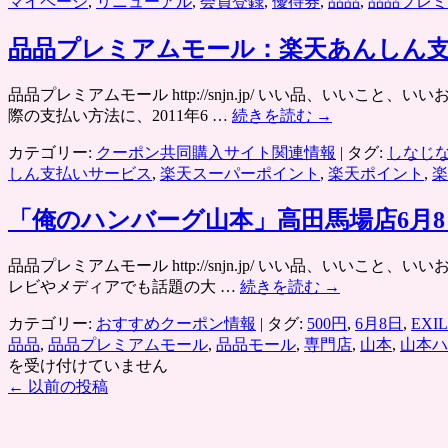
マイページ
,
リニューアル
,
会員登録
,
優待券
,
品品
,
品品プレミ
品品プレミアムモール：楽天あんしん
品品プレミアムモール http://snjn.jp/ いい品、
際の支払い方法に、2011年6 …
続きを読む
→
カテゴリー:
クーポン共同購入サイト関連情報
|
タグ:
しなじ
しん支払いサービス
,
楽天スーパーポイント
,
楽天ポイント
,
楽
「俺のハンバーグ山本」高田馬場店6月8
品品プレミアムモール http://snjn.jp/ いい品、い
レビやメディアでも話題の大 …
続きを読む
→
カテゴリー:
おすすめクーポン情報
|
タグ:
500円
,
6月8日
,
EXI
品品
,
品品プレミアムモール
,
品品モール
,
専門店
,
山本
,
山本ハ
を受け付けていません
←
以前の投稿