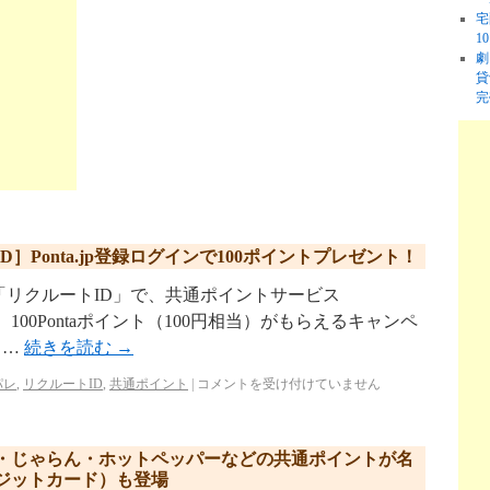
宅
1
劇
貸
完
Ponta.jp登録ログインで100ポイントプレゼント！
リクルートID」で、共通ポイントサービス
と、100Pontaポイント（100円相当）がもらえるキャンペ
 …
続きを読む
→
パレ
,
リクルートID
,
共通ポイント
|
コメントを受け付けていません
・じゃらん・ホットペッパーなどの共通ポイントが名
ジットカード）も登場