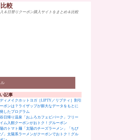
ト比較
入＆日替りクーポン購入サイトをまとめ＆比較
ベル
い記事
ディメイクホットヨガ［LIPTY／リプティ］割引
ーポンは？ライザップが膨大なデータをもとに
発したプログラム
谷日帰り温泉「おふろカフェビバーク」フリー
イム入館クーポンがおトク！グルーポン
陽のトマト麺「太陽のチーズラーメン」「ちび
ゾ」太陽系ラーメンがクーポンでおトク！グル
ポン