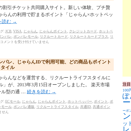
p/ リクルートの割引チケット共同購入サイト。新しい体験、プチ贅
ゃらんの利用で貯まるポイント「じゃらん×ホットペッ
を読む
→
グ:
JCB
,
VISA
,
じゃらん
,
じゃらんポイント
,
クレジットカード
,
ホットペ
ポンパレ
,
ポンパレモール
,
リクルートカード
,
リクルートカードプラス
,
リ
コメントを受け付けていません
ンパレ、じゃらんIDで利用可能、どの商品もポイント
スタイル
じゃらんなどを運営する、リクルートライフスタイルに
注目
」が、2013年3月15日オープンしました。 楽天市場
100
ール型の通 …
続きを読む
→
ぽ
ー
グ:
ECモール
,
じゃらん
,
じゃらんポイント
,
ホットペッパー
,
ポイント
,
ポ
レモール
,
ポンパレ通販
,
リクルートライフスタイル
,
共通ID
,
共通ポイン
ーポ
ません
ン
ッ
レ