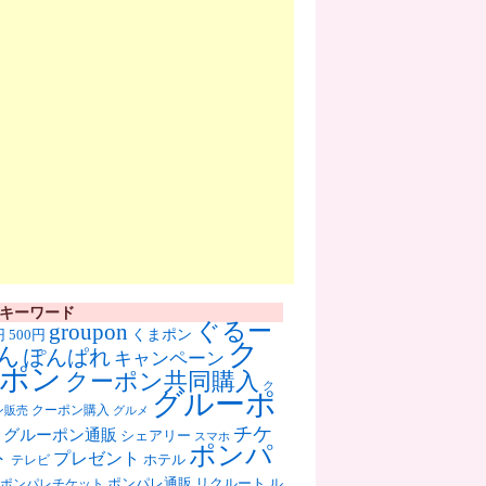
キーワード
ぐるー
groupon
くまポン
円
500円
ク
ん
ぽんぱれ
キャンペーン
ポン
クーポン共同購入
ク
グルーポ
クーポン購入
ン販売
グルメ
チケ
グルーポン通販
シェアリー
スマホ
ポンパ
ト
プレゼント
ホテル
テレビ
ポンパレ通販
リクルート
ル
ポンパレチケット