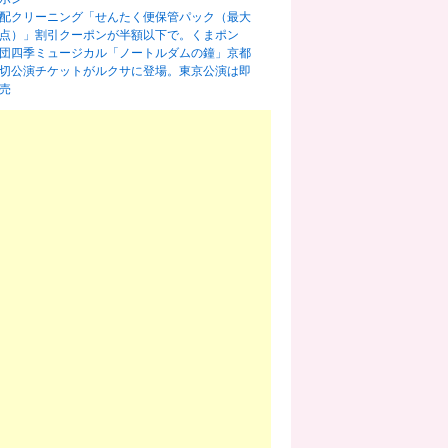
配クリーニング「せんたく便保管パック（最大
0点）」割引クーポンが半額以下で。くまポン
団四季ミュージカル「ノートルダムの鐘」京都
切公演チケットがルクサに登場。東京公演は即
売