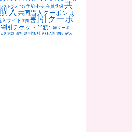
共
予約不要
会員登録
レストラン
予約
購入
共同購入クーポン
共
割引クーポ
購入サイト
割引
ン
割引チケット
半額
半額クーポン
送料無料
飲み
通販
東京
無料
抽選
送料込み