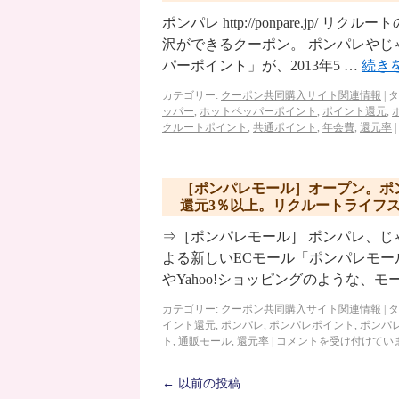
ポンパレ http://ponpare.j
沢ができるクーポン。 ポンパレやじ
パーポイント」が、2013年5 …
続き
カテゴリー:
クーポン共同購入サイト関連情報
|
タ
ッパー
,
ホットペッパーポイント
,
ポイント還元
,
クルートポイント
,
共通ポイント
,
年会費
,
還元率
|
［ポンパレモール］オープン。ポ
還元3％以上。リクルートライフ
⇒［ポンパレモール］ ポンパレ、
よる新しいECモール「ポンパレモール
やYahoo!ショッピングのような、モ
カテゴリー:
クーポン共同購入サイト関連情報
|
タ
イント還元
,
ポンパレ
,
ポンパレポイント
,
ポンパ
ト
,
通販モール
,
還元率
|
コメントを受け付けてい
←
以前の投稿