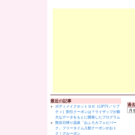
最近の記事
過
ボディメイクホットヨガ［LIPTY／リプ
ティ］割引クーポンは？ライザップが膨
大なデータをもとに開発したプログラム
熊谷日帰り温泉「おふろカフェビバー
ク」フリータイム入館クーポンがおト
ク！グルーポン