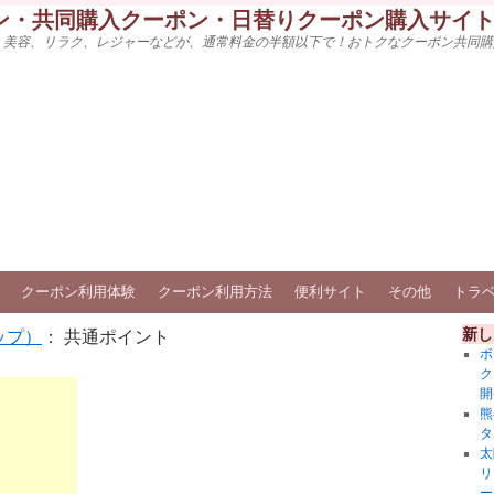
ン・共同購入クーポン・日替りクーポン購入サイ
、美容、リラク、レジャーなどが、通常料金の半額以下で！おトクなクーポン共同購
クーポン利用体験
クーポン利用方法
便利サイト
その他
トラ
新し
ップ）
： 共通ポイント
ボ
ク
開
熊
タ
太
リ
ー