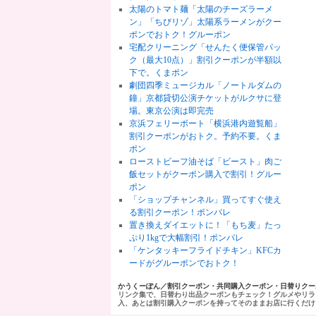
太陽のトマト麺「太陽のチーズラーメ
ン」「ちびリゾ」太陽系ラーメンがクー
ポンでおトク！グルーポン
宅配クリーニング「せんたく便保管パッ
ク（最大10点）」割引クーポンが半額以
下で。くまポン
劇団四季ミュージカル「ノートルダムの
鐘」京都貸切公演チケットがルクサに登
場。東京公演は即完売
京浜フェリーボート「横浜港内遊覧船」
割引クーポンがおトク。予約不要。くま
ポン
ローストビーフ油そば「ビースト」肉ご
飯セットがクーポン購入で割引！グルー
ポン
「ショップチャンネル」買ってすぐ使え
る割引クーポン！ポンパレ
置き換えダイエットに！「もち麦」たっ
ぷり1kgで大幅割引！ポンパレ
「ケンタッキーフライドチキン」KFCカ
ードがグルーポンでおトク！
かうくーぽん／割引クーポン・共同購入クーポン・日替りク
リンク集で、日替わり出品クーポンもチェック！グルメやリラ
入、あとは割引購入クーポンを持ってそのままお店に行くだけ