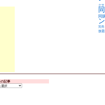
クサ
同
同
完売
放題
去の記事