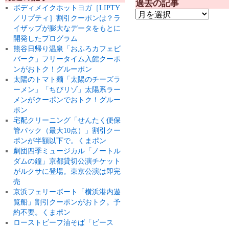
過去の記事
ボディメイクホットヨガ［LIPTY
／リプティ］割引クーポンは？ラ
イザップが膨大なデータをもとに
開発したプログラム
熊谷日帰り温泉「おふろカフェビ
バーク」フリータイム入館クーポ
ンがおトク！グルーポン
太陽のトマト麺「太陽のチーズラ
ーメン」「ちびリゾ」太陽系ラー
メンがクーポンでおトク！グルー
ポン
宅配クリーニング「せんたく便保
管パック（最大10点）」割引クー
ポンが半額以下で。くまポン
劇団四季ミュージカル「ノートル
ダムの鐘」京都貸切公演チケット
がルクサに登場。東京公演は即完
売
京浜フェリーボート「横浜港内遊
覧船」割引クーポンがおトク。予
約不要。くまポン
ローストビーフ油そば「ビース