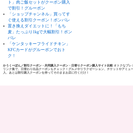
ト」肉ご飯セットがクーポン購入
で割引！グルーポン
「ショップチャンネル」買ってす
ぐ使える割引クーポン！ポンパレ
置き換えダイエットに！「もち
麦」たっぷり1kgで大幅割引！ポン
パレ
「ケンタッキーフライドチキン」
KFCカードがグルーポンでおト
ク！
かうくーぽん／割引クーポン・共同購入クーポン・日替りクーポン購入サイト比較
オトクなプレ
リンク集で、日替わり出品クーポンもチェック！グルメやリラクゼーション、チケットやアミュ
入、あとは割引購入クーポンを持ってそのままお店に行くだけ！