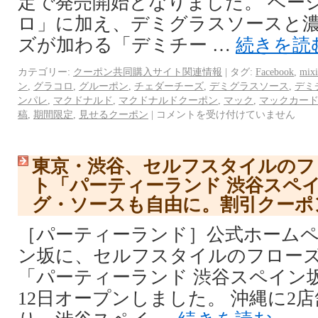
定で発売開始となりました。 ベー
ロ」に加え、デミグラスソースと
ズが加わる「デミチー …
続きを読
カテゴリー:
クーポン共同購入サイト関連情報
|
タグ:
Facebook
,
mixi
ン
,
グラコロ
,
グルーポン
,
チェダーチーズ
,
デミグラスソース
,
デミ
ンパレ
,
マクドナルド
,
マクドナルドクーポン
,
マック
,
マックカー
稿
,
期間限定
,
見せるクーポン
|
コメントを受け付けていません
東京・渋谷、セルフスタイルのフ
ト「パーティーランド 渋谷スペ
グ・ソースも自由に。割引クーポ
［パーティーランド］公式ホームペ
ン坂に、セルフスタイルのフロー
「パーティーランド 渋谷スペイン坂店
12日オープンしました。 沖縄に2