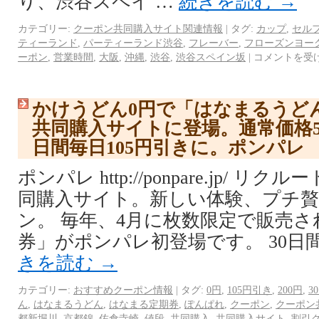
り、渋谷スペイ …
続きを読む
→
カテゴリー:
クーポン共同購入サイト関連情報
|
タグ:
カップ
,
セル
ティーランド
,
パーティーランド渋谷
,
フレーバー
,
フローズンヨー
ーポン
,
営業時間
,
大阪
,
沖縄
,
渋谷
,
渋谷スペイン坂
|
コメントを受
かけうどん0円で「はなまるうど
共同購入サイトに登場。通常価格50
日間毎日105円引きに。ポンパレ
ポンパレ http://ponpare.jp/ 
同購入サイト。新しい体験、プチ
ン。 毎年、4月に枚数限定で販売
券」がポンパレ初登場です。 30日
きを読む
→
カテゴリー:
おすすめクーポン情報
|
タグ:
0円
,
105円引き
,
200円
,
3
ん
,
はなまるうどん
,
はなまる定期券
,
ぽんぱれ
,
クーポン
,
クーポン
都新堀川
,
京都錦
,
佐倉寺崎
,
値段
,
共同購入
,
共同購入サイト
,
割引