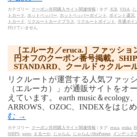
カテゴリー:
クーポン共同購入サイト関連情報
|
タグ:
JCB
,
VISA
,
じ
トカード
,
ホットペッパー
,
ホットペッパーポイント
,
ポイント還元
トカード
,
リクルートカードプラス
,
リクルートポイント
,
共通ポイ
付けていません
［エルーカ／eruca.］ファッショ
円オフのクーポン番号掲載。SHIPS
STANDARD、クールドゥクル
リクルートが運営する人気ファッション
（エルーカ）」が通販サイトをオ
えています。 earth music＆ecology
ARROWS、OZOC、INDEXをはじ
む
→
カテゴリー:
クーポン共同購入サイト関連情報
|
タグ:
eruca
,
eruka
,
H
SHIPS
,
wego
,
えるーか
,
じゃらん
,
じゃらん×HotPepper
,
インデック