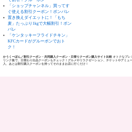
「ショップチャンネル」買ってす
ぐ使える割引クーポン！ポンパレ
置き換えダイエットに！「もち
麦」たっぷり1kgで大幅割引！ポン
パレ
「ケンタッキーフライドチキン」
KFCカードがグルーポンでおト
ク！
かうくーぽん／割引クーポン・共同購入クーポン・日替りクーポン購入サイト比較
オトクなプレ
リンク集で、日替わり出品クーポンもチェック！グルメやリラクゼーション、チケットやアミュ
入、あとは割引購入クーポンを持ってそのままお店に行くだけ！