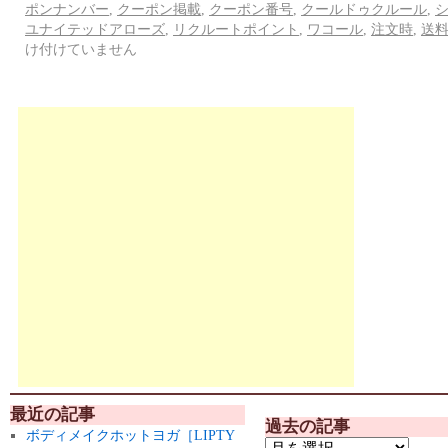
ポンナンバー
,
クーポン掲載
,
クーポン番号
,
クールドゥクルール
,
ユナイテッドアローズ
,
リクルートポイント
,
ワコール
,
注文時
,
送
け付けていません
最近の記事
過去の記事
ボディメイクホットヨガ［LIPTY