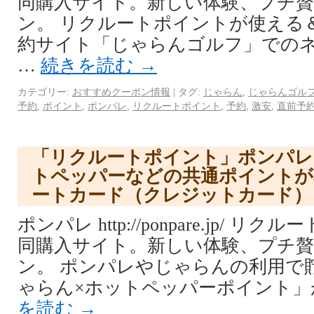
同購入サイト。新しい体験、プチ
ン。 リクルートポイントが使える
約サイト「じゃらんゴルフ」での
…
続きを読む
→
カテゴリー:
おすすめクーポン情報
|
タグ:
じゃらん
,
じゃらんゴル
予約
,
ポイント
,
ポンパレ
,
リクルートポイント
,
予約
,
激安
,
直前予
「リクルートポイント」ポンパレ
トペッパーなどの共通ポイントが
ートカード（クレジットカード）
ポンパレ http://ponpare.jp/ 
同購入サイト。新しい体験、プチ
ン。 ポンパレやじゃらんの利用で
ゃらん×ホットペッパーポイント」が、
を読む
→