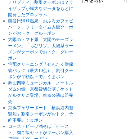
／リプティ］割引クーポンは？ラ
イザップが膨大なデータをもとに
開発したプログラム
熊谷日帰り温泉「おふろカフェビ
バーク」フリータイム入館クーポ
ンがおトク！グルーポン
太陽のトマト麺「太陽のチーズラ
ーメン」「ちびリゾ」太陽系ラー
メンがクーポンでおトク！グルー
ポン
宅配クリーニング「せんたく便保
管パック（最大10点）」割引クー
ポンが半額以下で。くまポン
劇団四季ミュージカル「ノートル
ダムの鐘」京都貸切公演チケット
がルクサに登場。東京公演は即完
売
京浜フェリーボート「横浜港内遊
覧船」割引クーポンがおトク。予
約不要。くまポン
ローストビーフ油そば「ビース
ト」肉ご飯セットがクーポン購入
で割引！グルーポン