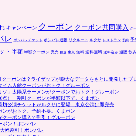
クーポン
クーポン共同購入
れ
キャンペーン
ク
パレ
予
ポンパレ通販
リクルート
ルクサ
ポンパレチケット
レストラン
予約
ット
半額
送料無料
飲
半額クーポン
完売
通販
東京
無料
抽選
送料込み
割引クーポンは？ライザップが膨大なデータをもとに開発したプ
タイム入館クーポンがおトク！グルーポン
リゾ」太陽系ラーメンがクーポンでおトク！グルーポン
0点）」割引クーポンが半額以下で。くまポン
貸切公演チケットがルクサに登場。東京公演は即完売
ポンがおトク。予約不要。くまポン
がクーポン購入で割引！グルーポン
ーポン！ポンパレ
で大幅割引！ポンパレ