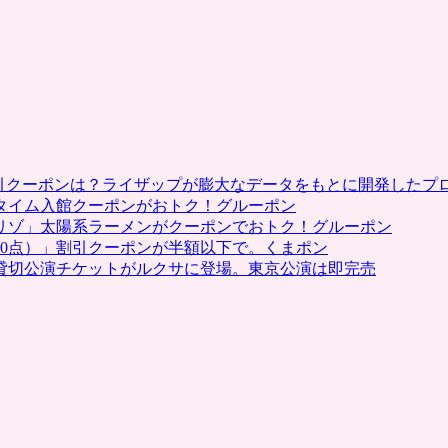
割引クーポンは？ライザップが膨大なデータをもとに開発したプ
タイム入館クーポンがおトク！グルーポン
リゾ」太陽系ラーメンがクーポンでおトク！グルーポン
0点）」割引クーポンが半額以下で。くまポン
貸切公演チケットがルクサに登場。東京公演は即完売