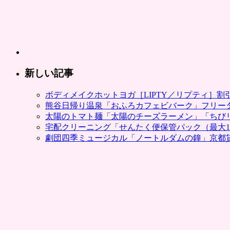
仕
オ
事・
フ
デ
ィ
イ
シ
ユ
ャ
ー
ル
ス
ホ
新しい記事
な
テ
ど
ル
ボディメイクホットヨガ［LIPTY／リプティ］
に。
が
熊谷日帰り温泉「おふろカフェビバーク」フリー
じ
お
太陽のトマト麺「太陽のチーズラーメン」「ちび
ゃ
ト
宅配クリーニング「せんたく便保管パック（最大1
ら
ク
劇団四季ミュージカル「ノートルダムの鐘」京都
ん
に
ポ
泊
イ
ま
ン
れ
ト
る
還
宿
元、
泊
割
ク
引