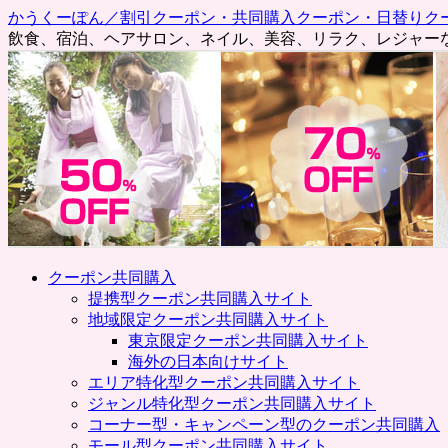
かうくーぽん／割引クーポン・共同購入クーポン・日替りク
飲食、宿泊、ヘアサロン、ネイル、美容、リラク、レジャー
コ
クーポン共同購入
ン
提携型クーポン共同購入サイト
テ
地域限定クーポン共同購入サイト
ン
東京限定クーポン共同購入サイト
ツ
海外の日本向けサイト
へ
エリア特化型クーポン共同購入サイト
ス
ジャンル特化型クーポン共同購入サイト
キ
コーナー型・キャンペーン型のクーポン共同購入
ッ
モール型クーポン共同購入サイト