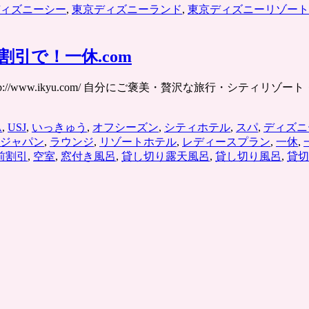
ィズニーシー
,
東京ディズニーランド
,
東京ディズニーリゾート
引で！一休.com
p://www.ikyu.com/ 自分にご褒美・贅沢な旅行・シティ
A
,
USJ
,
いっきゅう
,
オフシーズン
,
シティホテル
,
スパ
,
ディズニ
ジャパン
,
ラウンジ
,
リゾートホテル
,
レディースプラン
,
一休
,
前割引
,
空室
,
窓付き風呂
,
貸し切り露天風呂
,
貸し切り風呂
,
貸切