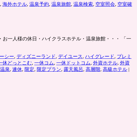
,
海外ホテル
,
温泉予約
,
温泉旅館
,
温泉検索
,
空室照会
,
空室確
リゾート・お一人様の休日・ハイクラスホテル・温泉旅館・・・ 「一
ーシー
,
ディズニーランド
,
デイユース
,
ハイグレード
,
プレミ
一休どっとこむ
,
一休コム
,
一休ドットコム
,
外資ホテル
,
外資
高
温泉
,
連休
,
限定
,
限定プラン
,
露天風呂
,
高層階
,
高級ホテル
|
級
ホ
テ
ル
温
泉
旅
館
の
宿