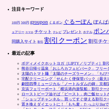
注目キーワード
ぐるーぽん
groupon
ぽんぱ
くまポン
100円
500円
ポン
チケット
プレゼント
ホテル
ェアリー
スマホ
テレビ
割引クーポン
割引チケ
同購入サイト
割引
最近の記事
ボディメイクホットヨガ［LIPTY／リプティ］
熊谷日帰り温泉「おふろカフェビバーク」フリー
太陽のトマト麺「太陽のチーズラーメン」「ちび
宅配クリーニング「せんたく便保管パック（最大1
劇団四季ミュージカル「ノートルダムの鐘」京都
京浜フェリーボート「横浜港内遊覧船」割引クー
ローストビーフ油そば「ビースト」肉ご飯セット
「ショップチャンネル」買ってすぐ使える割引ク
置き換えダイエットに！「もち麦」たっぷり1kg