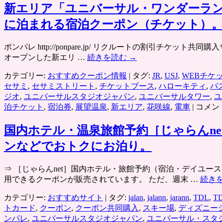
新エリア「ユニバーサル・ワンダーラン
に泊まれる宿泊クーポン（チケット）
ポンパレ http://ponpare.jp/ リクルートの割引チ
オープンした新エリ …
続きを読む
→
カテゴリー:
おすすめクーポン情報
|
タグ:
JR
,
USJ
,
WEBチケ
セサミ
,
セサミストリート
,
チケットブース
,
ハローキティ
,
パ
ジオ
,
ユニバーサルスタジオジャパン
,
ユニバーサルタワー
,
ユ
新
泊チケット
,
宿泊券
,
展望温泉
,
新エリア
,
花咲線
,
電車
|
コメン
エ
リ
国内ホテル・温泉旅館予約［じゃらんn
ア
ンなどでおトクにお泊り。
「ユ
ニ
⇒ ［じゃらんnet］国内ホテル・旅館予約（宿泊・デイユ
バ
用できるクーポンが販売されています。 ただ、週末 …
続き
ー
サ
カテゴリー:
おすすめサイト
|
タグ:
jalan
,
jalann
,
jarann
,
TDL
,
T
ル・
トカード
,
クーポン
,
クーポン共同購入
,
スキー場
,
ディズニー
ワ
ンパレ
,
ユニバーサルスタジオジャパン
,
ユニバーサル・スタ
ン