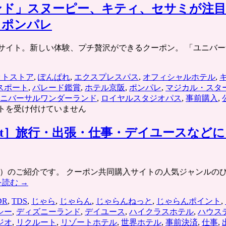
ド」スヌーピー、キティ、セサミが注目
。ポンパレ
ケット共同購入サイト。新しい体験、プチ贅沢ができるクーポン。 「ユニ
ットストア
,
ぽんぱれ
,
エクスプレスパス
,
オフィシャルホテル
,
スポート
,
パレード鑑賞
,
ホテル京阪
,
ポンパレ
,
マジカル・スタ
ニバーサルワンダーランド
,
ロイヤルスタジオパス
,
事前購入
,
トを受け付けていません
et］旅行・出張・仕事・デイユースなど
ース）のご紹介です。 クーポン共同購入サイトの人気ジャンル
を読む
→
DR
,
TDS
,
じゃら
,
じゃらん
,
じゃらんねっと
,
じゃらんポイント
,
シー
,
ディズニーランド
,
デイユース
,
ハイクラスホテル
,
ハウス
ジオ
,
リクルート
,
リゾートホテル
,
世界ホテル
,
事前決済
,
仕事
,