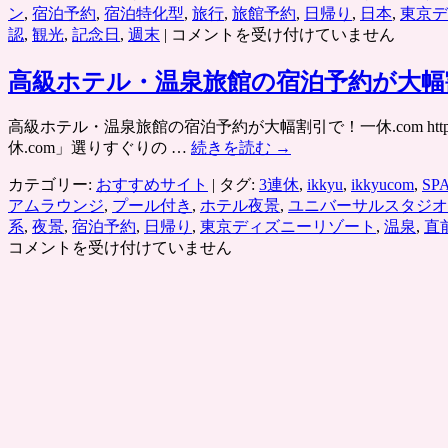
ン
,
宿泊予約
,
宿泊特化型
,
旅行
,
旅館予約
,
日帰り
,
日本
,
東京デ
ダ
国
認
,
観光
,
記念日
,
週末
|
コメントを受け付けていません
ー
内
ラ
ホ
高級ホテル・温泉旅館の宿泊予約が大幅割
ン
テ
ド」
ル・
ス
高級ホテル・温泉旅館の宿泊予約が大幅割引で！一休.com htt
温
ヌ
休.com」選りすぐりの …
続きを読む
→
泉
ー
旅
カテゴリー:
おすすめサイト
|
タグ:
3連休
,
ikkyu
,
ikkyucom
,
SP
ピ
館
アムラウンジ
,
プール付き
,
ホテル夜景
,
ユニバーサルスタジオ
ー、
予
系
,
夜景
,
宿泊予約
,
日帰り
,
東京ディズニーリゾート
,
温泉
,
直
キ
約
コメントを受け付けていません
テ
［じ
ィ、
ゃ
セ
ら
サ
ん
ミ
net］
が
旅
注
行・
目、
出
USJ
張・
の