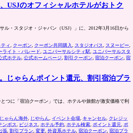
、USJのオフィシャルホテルがおトク
バーサル・スタジオ・ジャパン（USJ）」に、2012年3月16日から
キティ
,
クーポン
,
クーポン共同購入
,
スタジオパス
,
スヌーピー
,
ーライト・パレード
,
ユニバーサルシティ駅
,
ユニバーサルスタ
公式ホテル
,
公式ホームページ
,
割引クーポン
,
宿泊クーポン
,
宿
に。じゃらんポイント還元、割引宿泊プラ
のひとつに「宿泊クーポン」では、ホテルや旅館が激安価格で利
じゃらん海外
,
じやらん
,
イベント会場
,
キャンセル
,
クレジッ
テンボス
,
ビジネス
,
ホテル予約
,
ホテル検索
,
ポイント還元
,
ポ
出張
,
割引プラン
,
変更
,
外資系ホテル
,
宿泊クーポン
,
宿泊プラ