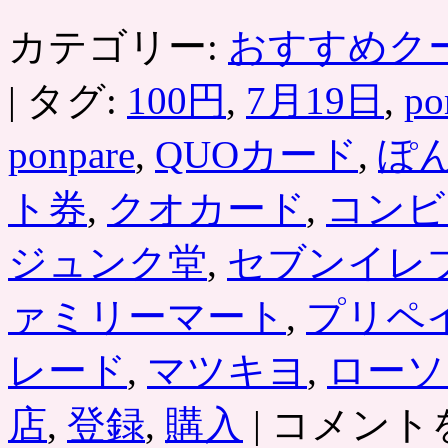
か
ら
カテゴリー:
おすすめク
の
購
|
タグ:
100円
,
7月19日
,
po
入
限
定］
ponpare
,
QUOカード
,
ぽ
コ
ン
ビ
ト券
,
クオカード
,
コンビ
ニ
や
ジュンク堂
,
セブンイレ
本
屋
な
ァミリーマート
,
プリペ
ど
で
レード
,
マツキヨ
,
ローソ
の
支
払
7
店
,
登録
,
購入
|
コメント
月
い
19
に