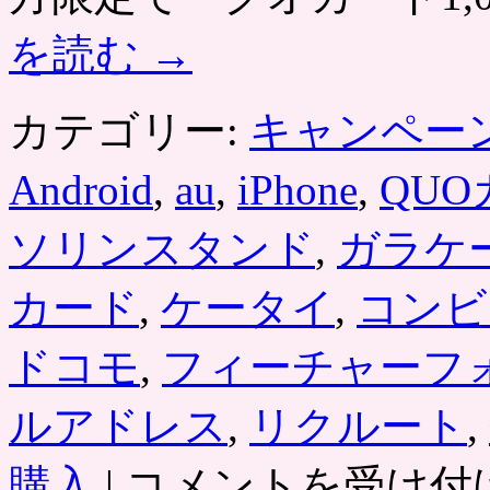
を読む
→
カテゴリー:
キャンペー
Android
,
au
,
iPhone
,
QU
ソリンスタンド
,
ガラケ
カード
,
ケータイ
,
コンビ
ドコモ
,
フィーチャーフ
ルアドレス
,
リクルート
,
ク
購入
|
コメントを受け付
オ