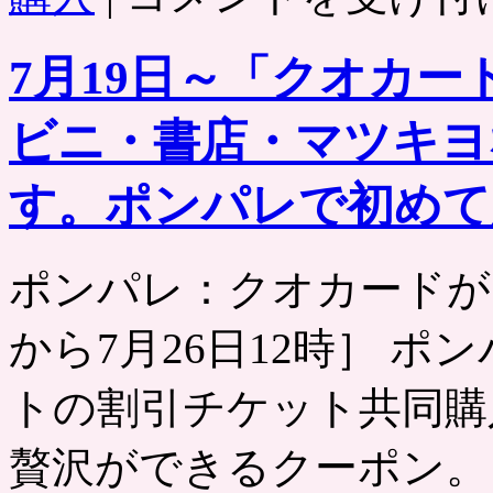
カ
ー
7月19日～「クオカード
ド
1,000
円
ビニ・書店・マツキヨ
分
が
100
す。ポンパレで初めて
円
で
［ケ
ー
ポンパレ：クオカードが10
タ
イ・
から7月26日12時］ ポンパレ h
ス
マ
ー
トの割引チケット共同購
ト
フ
贅沢ができるクーポン。
ォ
ン