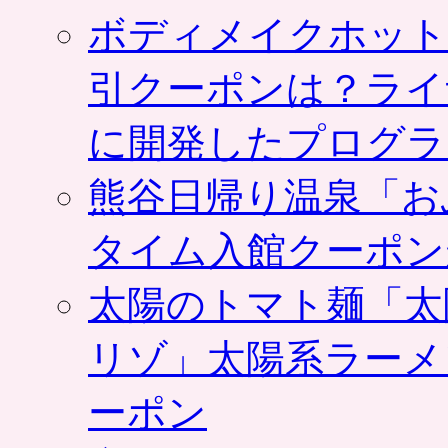
ツ
ボディメイクホット
キ
ヨ
な
引クーポンは？ライ
ど
で
の
に開発したプログラ
支
払
熊谷日帰り温泉「お
い
に
使
タイム入館クーポン
え
ま
太陽のトマト麺「太
す。
ポ
ン
リゾ」太陽系ラーメ
パ
レ
ーポン
で
初
め