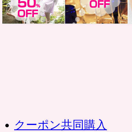
コ
ン
テ
ン
ツ
へ
ス
キ
ッ
プ
クーポン共同購入