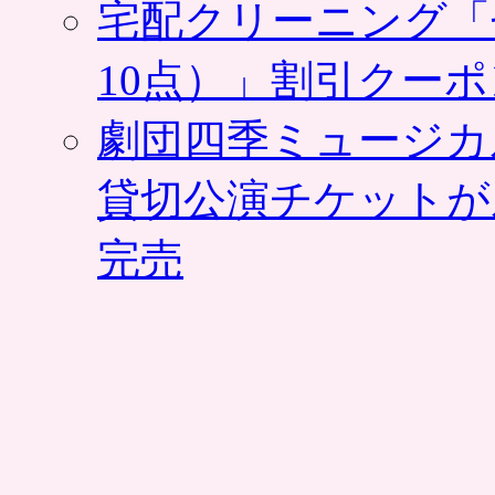
宅配クリーニング「
て
購
入
10点）」割引クー
す
る
劇団四季ミュージカ
方
限
定
貸切公演チケットが
は
完売