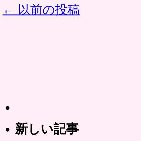
日
←
以前の投稿
使
～
え
「ク
る
オ
カ
カ
ー
ー
ド。
ド
ポ
500
ン
円
パ
券
レ
が
は
100
円
で」
コ
ン
ビ
ニ・
書
新しい記事
店・
マ