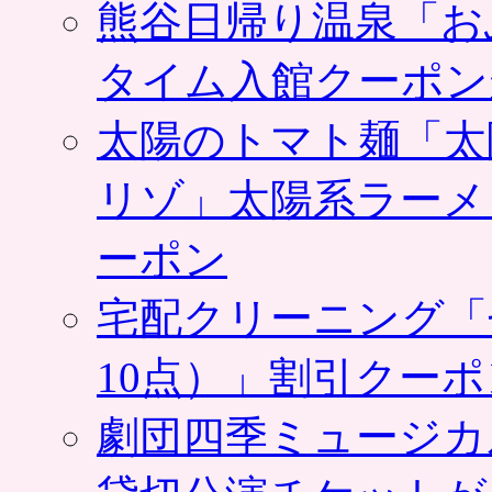
熊谷日帰り温泉「お
タイム入館クーポン
太陽のトマト麺「太
リゾ」太陽系ラーメ
ーポン
宅配クリーニング「
10点）」割引クー
劇団四季ミュージカ