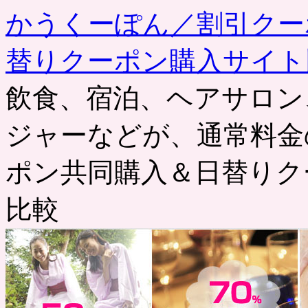
かうくーぽん／割引クー
替りクーポン購入サイト
飲食、宿泊、ヘアサロン
ジャーなどが、通常料金
ポン共同購入＆日替りク
比較