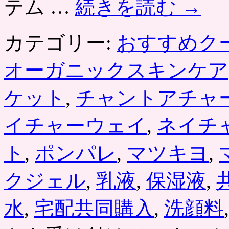
テム …
続きを読む
→
カテゴリー:
おすすめク
オーガニックスキンケア
ケット
,
チャントアチャ
イチャーウェイ
,
ネイチ
ト
,
ポンパレ
,
マツキヨ
,
クジェル
,
乳液
,
保湿液
,
水
,
宅配共同購入
,
洗顔料