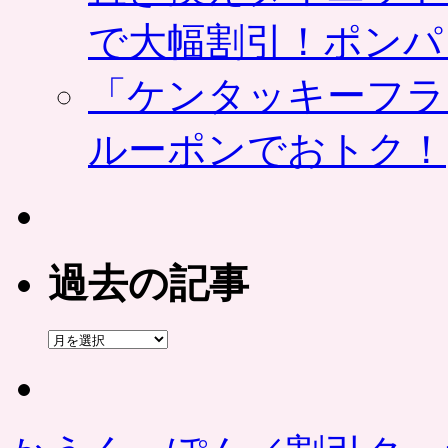
で大幅割引！ポンパ
「ケンタッキーフラ
ルーポンでおトク！
過去の記事
過
去
の
記
事