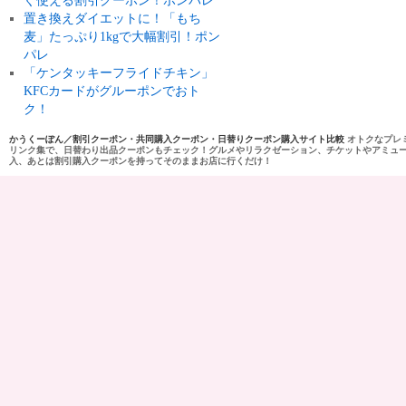
ぐ使える割引クーポン！ポンパレ
置き換えダイエットに！「もち
麦」たっぷり1kgで大幅割引！ポン
パレ
「ケンタッキーフライドチキン」
KFCカードがグルーポンでおト
ク！
かうくーぽん／割引クーポン・共同購入クーポン・日替りクーポン購入サイト比較
オトクなプレ
リンク集で、日替わり出品クーポンもチェック！グルメやリラクゼーション、チケットやアミュ
入、あとは割引購入クーポンを持ってそのままお店に行くだけ！