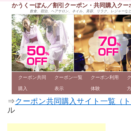
かうくーぽん／割引クーポン・共同購入クー
飲食、宿泊、ヘアサロン、ネイル、美容、リラク、レジャーな
クーポン共同
クーポン一覧
クーポン利用
購入
表示
体験
⇒
クーポン共同購入サイト一覧（
ル