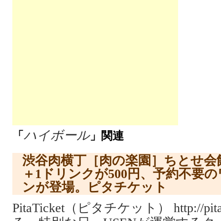
ハイボール
「
」関連
渋谷肉横丁［肉の楽園］ちとせ会
＋1ドリンクが500円、予約不要
ンが登場。ピタチケット
PitaTicket（ピタチケット） http://p