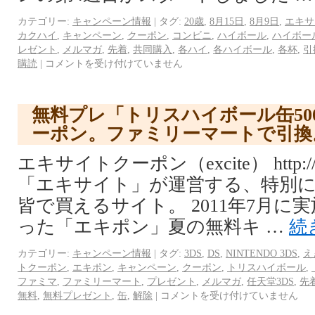
カテゴリー:
キャンペーン情報
|
タグ:
20歳
,
8月15日
,
8月9日
,
エキサ
カクハイ
,
キャンペーン
,
クーポン
,
コンビニ
,
ハイボール
,
ハイボー
レゼント
,
メルマガ
,
先着
,
共同購入
,
各ハイ
,
各ハイボール
,
各杯
,
引
購読
|
コメントを受け付けていません
無料プレ「トリスハイボール缶50
ーポン。ファミリーマートで引換。先
エキサイトクーポン（excite） http://coup
「エキサイト」が運営する、特別
皆で買えるサイト。 2011年7月に
った「エキポン」夏の無料キ …
続
カテゴリー:
キャンペーン情報
|
タグ:
3DS
,
DS
,
NINTENDO 3DS
,
え
トクーポン
,
エキポン
,
キャンペーン
,
クーポン
,
トリスハイボール
,
ファミマ
,
ファミリーマート
,
プレゼント
,
メルマガ
,
任天堂3DS
,
先
無料
,
無料プレゼント
,
缶
,
解除
|
コメントを受け付けていません