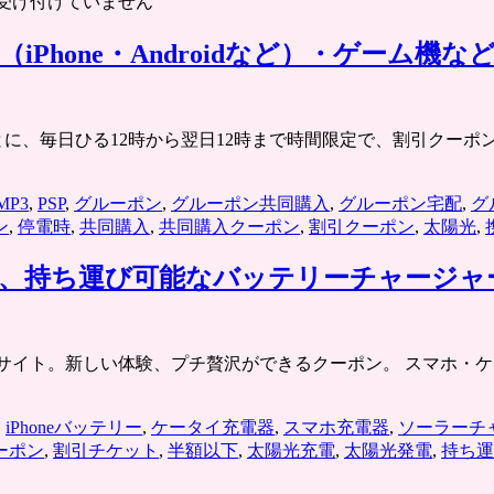
受け付けていません
Phone・Androidなど）・ゲーム
.jp/ 各エリアごとに、毎日ひる12時から翌日12時まで時間限定で、
MP3
,
PSP
,
グルーポン
,
グルーポン共同購入
,
グルーポン宅配
,
グ
ン
,
停電時
,
共同購入
,
共同購入クーポン
,
割引クーポン
,
太陽光
,
持ち運び可能なバッテリーチャージャーが半
チケット共同購入サイト。新しい体験、プチ贅沢ができるクーポン。 
,
iPhoneバッテリー
,
ケータイ充電器
,
スマホ充電器
,
ソーラーチ
ーポン
,
割引チケット
,
半額以下
,
太陽光充電
,
太陽光発電
,
持ち運