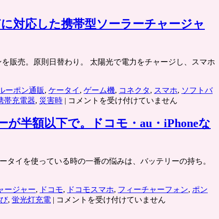
機などに対応した携帯型ソーラーチャージャ
割引クーポンを販売。原則日替わり。 太陽光で電力をチャージし、スマホ
ルーポン通販
,
ケータイ
,
ゲーム機
,
コネクタ
,
スマホ
,
ソフトバ
太
携帯充電器
,
災害時
|
コメントを受け付けていません
陽
光
額以下で。ドコモ・au・iPhoneな
で
充
電
スマホ・ケータイを使っている時の一番の悩みは、バッテリーの持ち。
で
き
る
ャージャー
,
ドコモ
,
ドコモスマホ
,
フィーチャーフォン
,
ポン
携
太
び
,
蛍光灯充電
|
コメントを受け付けていません
帯
陽
充