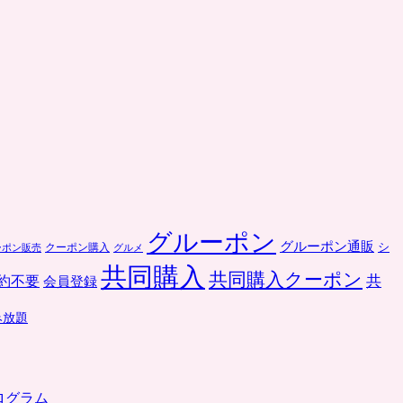
iPhone
ル
な
ー
ど
ポ
に
ン
対
は
応。
ポ
ン
パ
レ
は
グルーポン
グルーポン通販
クーポン購入
シ
ーポン販売
グルメ
共同購入
共同購入クーポン
共
約不要
会員登録
み放題
ログラム