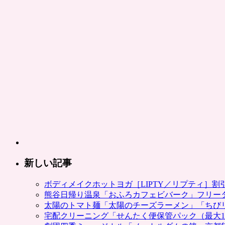
ャ
ー
（充
電
器）
が
共
同
購
入
で
激
安。
ポ
ン
新しい記事
パ
レ
ボディメイクホットヨガ［LIPTY／リプティ］
は
熊谷日帰り温泉「おふろカフェビバーク」フリー
太陽のトマト麺「太陽のチーズラーメン」「ちび
宅配クリーニング「せんたく便保管パック（最大1