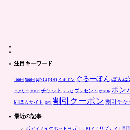
注目キーワード
ぐるーぽん
groupon
ぽんぱ
くまポン
100円
500円
ポン
チケット
プレゼント
ホテル
ェアリー
スマホ
テレビ
割引クーポン
割引チケ
同購入サイト
割引
最近の記事
ボディメイクホットヨガ［LIPTY／リプティ］