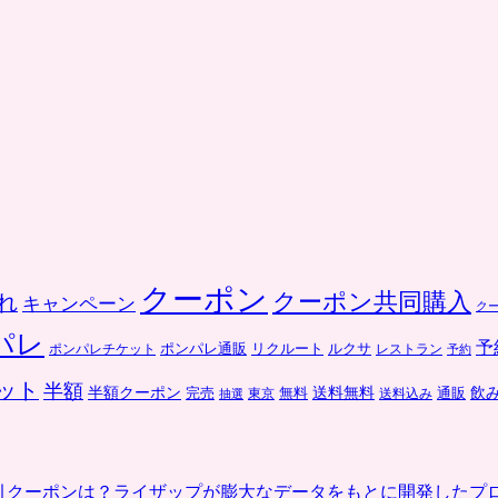
クーポン
クーポン共同購入
れ
キャンペーン
ク
パレ
予
ポンパレ通販
リクルート
ルクサ
ポンパレチケット
レストラン
予約
ット
半額
送料無料
飲
半額クーポン
完売
通販
東京
無料
抽選
送料込み
割引クーポンは？ライザップが膨大なデータをもとに開発したプ