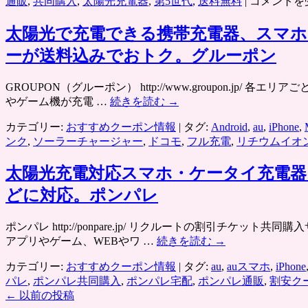
ス
通販
,
共同購入
,
太陽光充電器
,
第5世代
,
送料無料
|
コメントを
マ
ホ
太陽光で充電できる携帯充電器、スマホ（i
（iPhone・
ーが送料込みでおトク。グルーポン
Android）・
ケ
GROUPON（グルーポン） http://www.groupon
ー
やゲーム機が充電 …
続きを読む
→
タ
イ・
カテゴリー:
おすすめクーポン情報
|
タグ:
Android
,
au
,
iPhone
,
ゲ
ンク
,
ソーラーチャージャー
,
ドコモ
,
フル充電
,
リチウムイオ
ー
ム
太陽光充電対応スマホ・ケータイ充電器、
機
の
どに対応。ポンパレ
ソ
ー
ポンパレ http://ponpare.jp/ リクルートの割引
ラ
アプリやゲーム、WEBやワ …
続きを読む
→
ー
チ
カテゴリー:
おすすめクーポン情報
|
タグ:
au
,
auスマホ
,
iPhone
ャ
パレ
,
ポンパレ共同購入
,
ポンパレ宅配
,
ポンパレ通販
,
割安ク
ー
←
以前の投稿
ジ