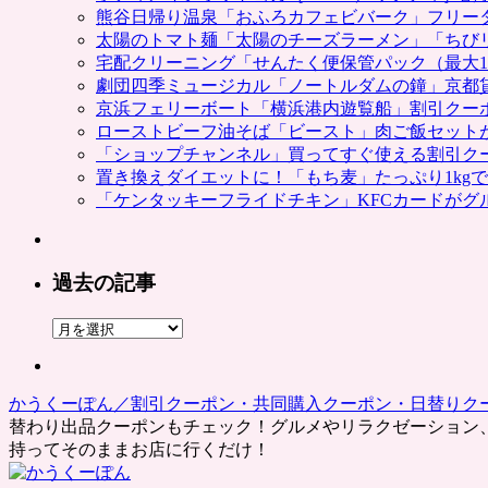
熊谷日帰り温泉「おふろカフェビバーク」フリー
太陽のトマト麺「太陽のチーズラーメン」「ちび
宅配クリーニング「せんたく便保管パック（最大1
劇団四季ミュージカル「ノートルダムの鐘」京都
京浜フェリーボート「横浜港内遊覧船」割引クー
ローストビーフ油そば「ビースト」肉ご飯セット
「ショップチャンネル」買ってすぐ使える割引ク
置き換えダイエットに！「もち麦」たっぷり1kg
「ケンタッキーフライドチキン」KFCカードがグ
過去の記事
過
去
の
記
かうくーぽん／割引クーポン・共同購入クーポン・日替りク
事
替わり出品クーポンもチェック！グルメやリラクゼーション
持ってそのままお店に行くだけ！