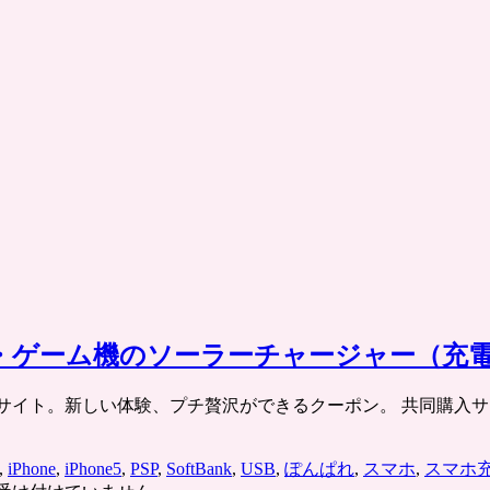
ケータイ・ゲーム機のソーラーチャージャー
チケット共同購入サイト。新しい体験、プチ贅沢ができるクーポン。 
,
iPhone
,
iPhone5
,
PSP
,
SoftBank
,
USB
,
ぽんぱれ
,
スマホ
,
スマホ