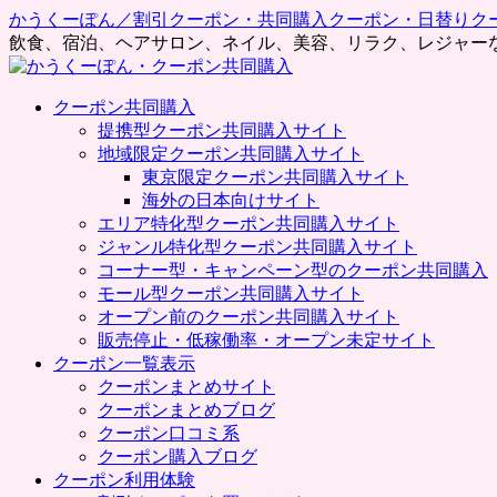
かうくーぽん／割引クーポン・共同購入クーポン・日替りク
飲食、宿泊、ヘアサロン、ネイル、美容、リラク、レジャー
コ
クーポン共同購入
ン
提携型クーポン共同購入サイト
テ
地域限定クーポン共同購入サイト
ン
東京限定クーポン共同購入サイト
ツ
海外の日本向けサイト
へ
エリア特化型クーポン共同購入サイト
ス
ジャンル特化型クーポン共同購入サイト
キ
コーナー型・キャンペーン型のクーポン共同購入
ッ
モール型クーポン共同購入サイト
プ
オープン前のクーポン共同購入サイト
販売停止・低稼働率・オープン未定サイト
クーポン一覧表示
クーポンまとめサイト
クーポンまとめブログ
クーポン口コミ系
クーポン購入ブログ
クーポン利用体験