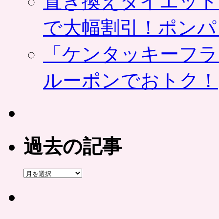
置き換えダイエット
で大幅割引！ポンパ
「ケンタッキーフラ
ルーポンでおトク！
過去の記事
過
去
の
記
事