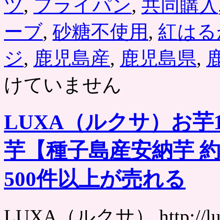
ツ
,
フライパン
,
共同購入
ーブ
,
砂糖不使用
,
紅はる
ジ
,
鹿児島産
,
鹿児島県
,
けていません
LUXA（ルクサ）お
芋【種子島産安納芋 約2
500件以上が売れる
LUXA（ルクサ） http://