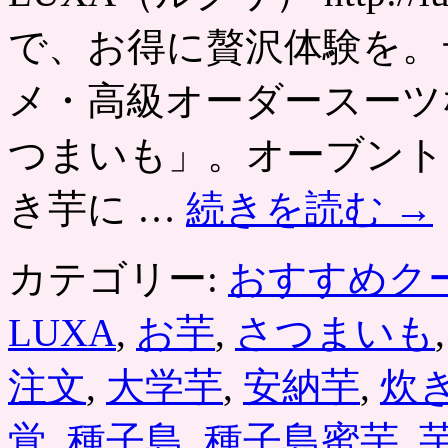
で、お得に贅沢体験を。
メ・高級オーダースーツ
つまいも」。オーブント
き芋に …
続きを読む
→
カテゴリー:
おすすめク
LUXA
,
お芋
,
さつまいも
注文
,
大学芋
,
安納芋
,
炊
覚
,
種子島
,
種子島蜜芋
,