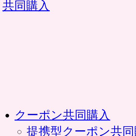
コ
ン
テ
ン
ツ
へ
ス
キ
ッ
プ
クーポン共同購入
提携型クーポン共同