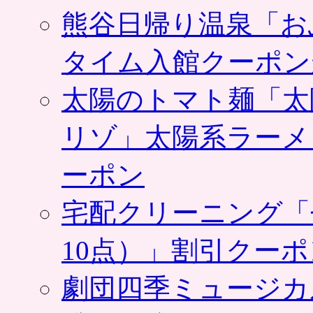
熊谷日帰り温泉「お
タイム入館クーポン
太陽のトマト麺「太
リゾ」太陽系ラーメ
ーポン
宅配クリーニング「
10点）」割引クー
劇団四季ミュージカ