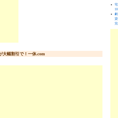
宅
1
劇
貸
完
大幅割引で！一休.com