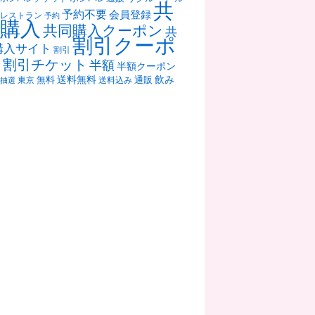
共
予約不要
会員登録
レストラン
予約
購入
共同購入クーポン
共
割引クーポ
購入サイト
割引
ン
割引チケット
半額
半額クーポン
送料無料
飲み
通販
東京
無料
抽選
送料込み