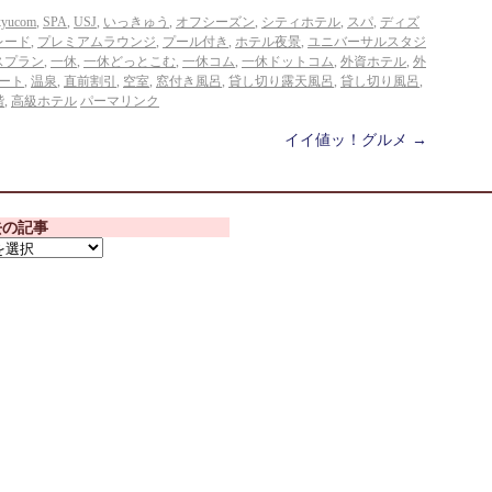
kyucom
,
SPA
,
USJ
,
いっきゅう
,
オフシーズン
,
シティホテル
,
スパ
,
ディズ
レード
,
プレミアムラウンジ
,
プール付き
,
ホテル夜景
,
ユニバーサルスタジ
スプラン
,
一休
,
一休どっとこむ
,
一休コム
,
一休ドットコム
,
外資ホテル
,
外
ート
,
温泉
,
直前割引
,
空室
,
窓付き風呂
,
貸し切り露天風呂
,
貸し切り風呂
,
階
,
高級ホテル
パーマリンク
イイ値ッ！グルメ
→
去の記事