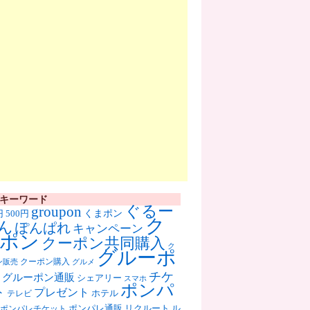
キーワード
ぐるー
groupon
くまポン
円
500円
ク
ん
ぽんぱれ
キャンペーン
ポン
クーポン共同購入
ク
グルーポ
クーポン購入
ン販売
グルメ
チケ
グルーポン通販
シェアリー
スマホ
ポンパ
ト
プレゼント
ホテル
テレビ
ポンパレ通販
リクルート
ル
ポンパレチケット