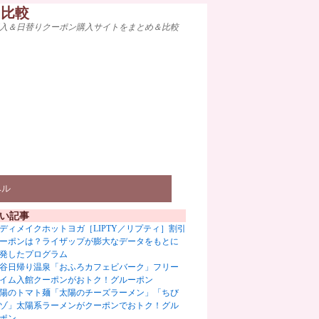
ト比較
入＆日替りクーポン購入サイトをまとめ＆比較
ベル
い記事
ディメイクホットヨガ［LIPTY／リプティ］割引
ーポンは？ライザップが膨大なデータをもとに
発したプログラム
谷日帰り温泉「おふろカフェビバーク」フリー
イム入館クーポンがおトク！グルーポン
陽のトマト麺「太陽のチーズラーメン」「ちび
ゾ」太陽系ラーメンがクーポンでおトク！グル
ポン