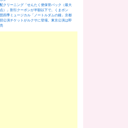
配クリーニング「せんたく便保管パック（最大
0点）」割引クーポンが半額以下で。くまポン
団四季ミュージカル「ノートルダムの鐘」京都
切公演チケットがルクサに登場。東京公演は即
売