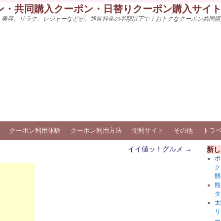
ン・共同購入クーポン・日替りクーポン購入サイ
、美容、リラク、レジャーなどが、通常料金の半額以下で！おトクなクーポン共同購
クーポン利用体験
クーポン利用方法
便利サイト
その他
トラ
イイ値ッ！グルメ
→
新し
ボ
ク
開
熊
タ
太
リ
ー