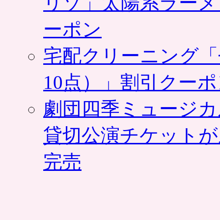
リゾ」太陽系ラーメ
ーポン
宅配クリーニング「
10点）」割引クー
劇団四季ミュージカ
貸切公演チケットが
完売