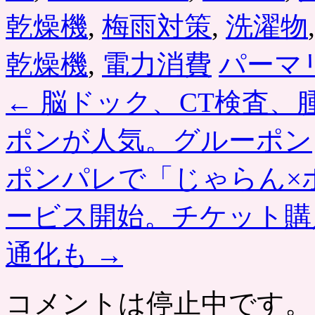
乾燥機
,
梅雨対策
,
洗濯物
乾燥機
,
電力消費
パーマ
←
脳ドック、CT検査、
ポンが人気。グルーポン
ポンパレで「じゃらん×
ービス開始。チケット購
通化も
→
コメントは停止中です。