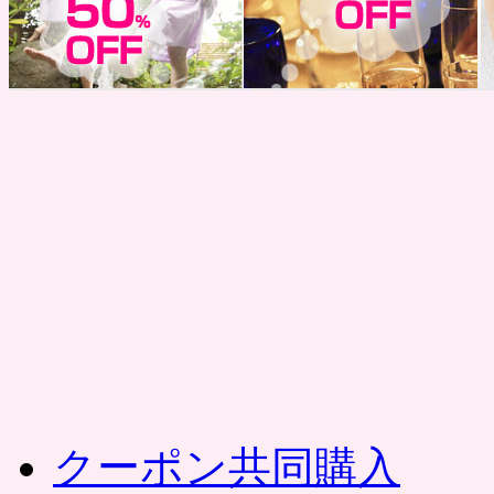
コ
ン
テ
ン
ツ
へ
ス
キ
ッ
プ
クーポン共同購入