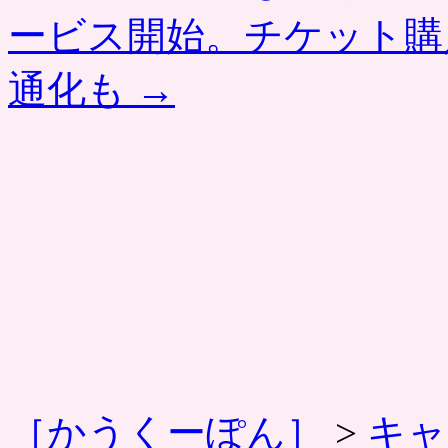
ービス開始。チケット購
通化も
→
［かうくーぽん］
>
キャ