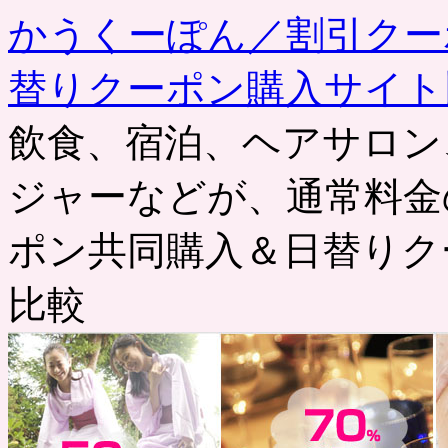
かうくーぽん／割引クー
替りクーポン購入サイト
飲食、宿泊、ヘアサロン
ジャーなどが、通常料金
ポン共同購入＆日替りク
比較