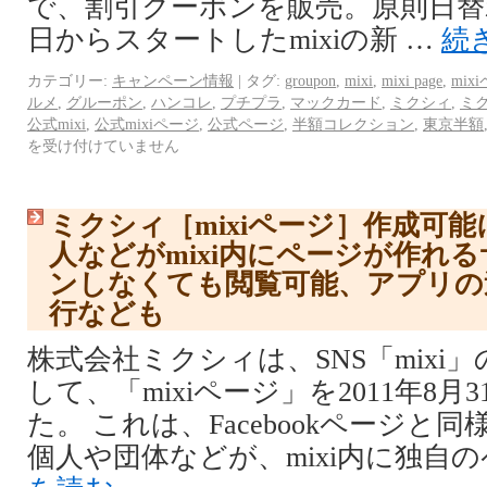
で、割引クーポンを販売。原則日替わり
日からスタートしたmixiの新 …
続
カテゴリー:
キャンペーン情報
|
タグ:
groupon
,
mixi
,
mixi page
,
mix
ルメ
,
グルーポン
,
ハンコレ
,
プチプラ
,
マックカード
,
ミクシィ
,
ミ
公式mixi
,
公式mixiページ
,
公式ページ
,
半額コレクション
,
東京半額
を受け付けていません
ミクシィ［mixiページ］作成可
人などがmixi内にページが作れ
ンしなくても閲覧可能、アプリの
行なども
株式会社ミクシィは、SNS「mixi
して、「mixiページ」を2011年8
た。 これは、Facebookページと
個人や団体などが、mixi内に独自