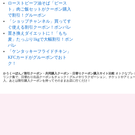
ローストビーフ油そば「ビース
ト」肉ご飯セットがクーポン購入
で割引！グルーポン
「ショップチャンネル」買ってす
ぐ使える割引クーポン！ポンパレ
置き換えダイエットに！「もち
麦」たっぷり1kgで大幅割引！ポン
パレ
「ケンタッキーフライドチキン」
KFCカードがグルーポンでおト
ク！
かうくーぽん／割引クーポン・共同購入クーポン・日替りクーポン購入サイト比較
オトクなプレ
リンク集で、日替わり出品クーポンもチェック！グルメやリラクゼーション、チケットやアミュ
入、あとは割引購入クーポンを持ってそのままお店に行くだけ！