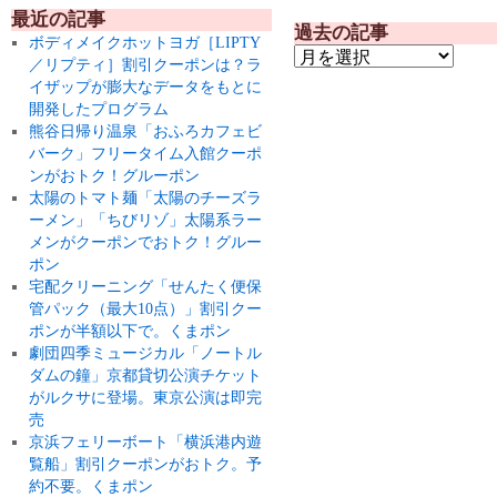
最近の記事
過去の記事
ボディメイクホットヨガ［LIPTY
／リプティ］割引クーポンは？ラ
イザップが膨大なデータをもとに
開発したプログラム
熊谷日帰り温泉「おふろカフェビ
バーク」フリータイム入館クーポ
ンがおトク！グルーポン
太陽のトマト麺「太陽のチーズラ
ーメン」「ちびリゾ」太陽系ラー
メンがクーポンでおトク！グルー
ポン
宅配クリーニング「せんたく便保
管パック（最大10点）」割引クー
ポンが半額以下で。くまポン
劇団四季ミュージカル「ノートル
ダムの鐘」京都貸切公演チケット
がルクサに登場。東京公演は即完
売
京浜フェリーボート「横浜港内遊
覧船」割引クーポンがおトク。予
約不要。くまポン