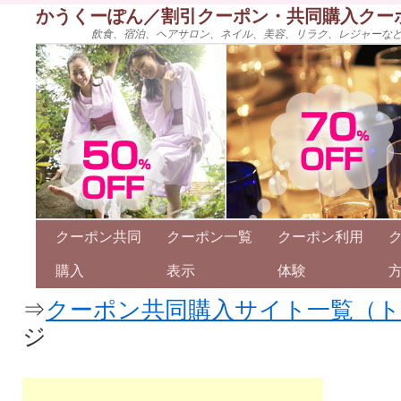
かうくーぽん／割引クーポン・共同購入クー
飲食、宿泊、ヘアサロン、ネイル、美容、リラク、レジャーな
クーポン共同
クーポン一覧
クーポン利用
購入
表示
体験
⇒
クーポン共同購入サイト一覧（
ジ