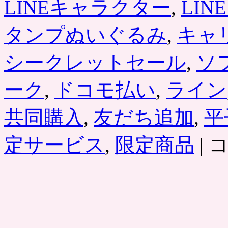
LINEキャラクター
,
LI
タンプぬいぐるみ
,
キャ
シークレットセール
,
ソ
ーク
,
ドコモ払い
,
ライン
共同購入
,
友だち追加
,
平
「LI
定サービス
,
限定商品
|
シ
ー
ク
レ
ッ
ト
セ
ー