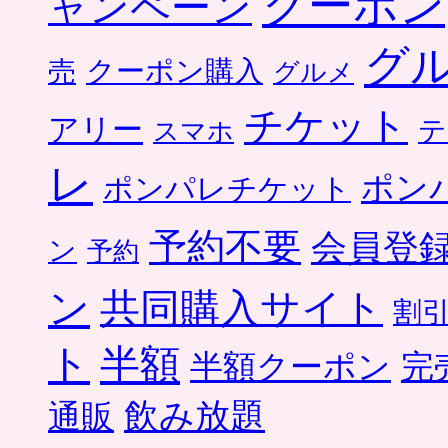
クーポン
ャンペーン
グ
クーポン購入
売
グルメ
チケット
アリー
テ
スマホ
レ
ポン
ポンパレチケット
予約不要
会員登
ン
予約
ン
共同購入サイト
割
ト
半額
半額クーポン
完
飲み放題
通販