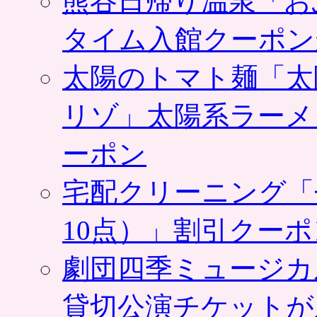
熊谷日帰り温泉「お
ス
タ
タイム入館クーポン
ン
プ
太陽のトマト麺「太
キ
ャ
ラ
リゾ」太陽系ラーメ
ぬ
い
ーポン
ぐ
る
み
宅配クリーニング「
も
販
売
10点）」割引クー
は
劇団四季ミュージカ
貸切公演チケットが