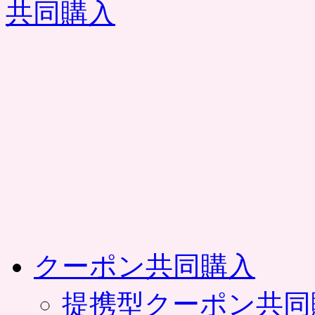
コ
ン
テ
ン
ツ
へ
ス
キ
ッ
プ
クーポン共同購入
提携型クーポン共同