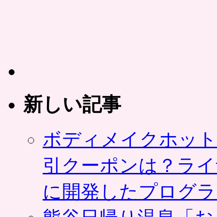
ル」
時
間
限
定・
数
量
限
定
の
新しい記事
ア
プ
リ
ボディメイクホット
限
定
シ
引クーポンは？ライ
ョ
ッ
に開発したプログラ
ピ
ン
グ。
LINE