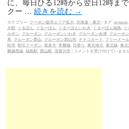
に、毎日ひる12時から翌日12時ま
クー …
続きを読む
→
カテゴリー:
クーポン販売エリア拡大
,
北海道・東北
|
タグ:
groupon
き駅
,
ぐるぽん
,
ぐるーぽん
,
ぐるーぽんいわき
,
ぐるーぽん福島
,
ぐ
ルポン
,
グルーポン
,
グルーポンいわき
,
グルーポン会津
,
グルーポ
系
,
グルーポン郡山
,
グルーポン郡山市
,
ナナコカード
,
フリーメー
松市
,
割引クーポン
,
喜多方
,
常磐線
,
日替り
,
東北地方
,
東北線
,
東北
磐越西線
,
福島駅
,
郡山駅
,
須賀川市
|
コメントを受け付けていませ