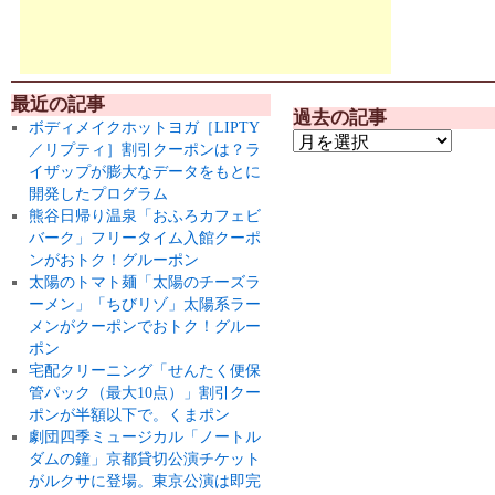
最近の記事
過去の記事
ボディメイクホットヨガ［LIPTY
／リプティ］割引クーポンは？ラ
イザップが膨大なデータをもとに
開発したプログラム
熊谷日帰り温泉「おふろカフェビ
バーク」フリータイム入館クーポ
ンがおトク！グルーポン
太陽のトマト麺「太陽のチーズラ
ーメン」「ちびリゾ」太陽系ラー
メンがクーポンでおトク！グルー
ポン
宅配クリーニング「せんたく便保
管パック（最大10点）」割引クー
ポンが半額以下で。くまポン
劇団四季ミュージカル「ノートル
ダムの鐘」京都貸切公演チケット
がルクサに登場。東京公演は即完