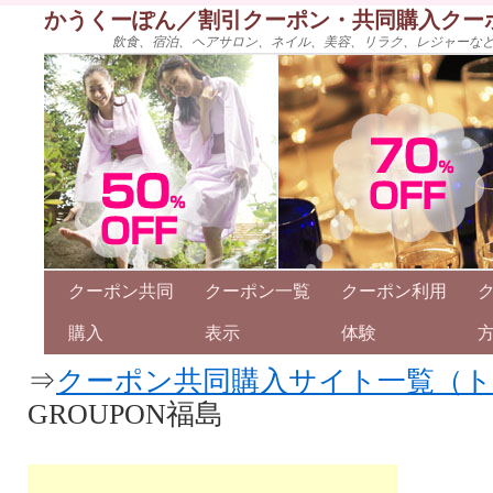
かうくーぽん／割引クーポン・共同購入クー
飲食、宿泊、ヘアサロン、ネイル、美容、リラク、レジャーな
クーポン共同
クーポン一覧
クーポン利用
購入
表示
体験
⇒
クーポン共同購入サイト一覧（
GROUPON福島