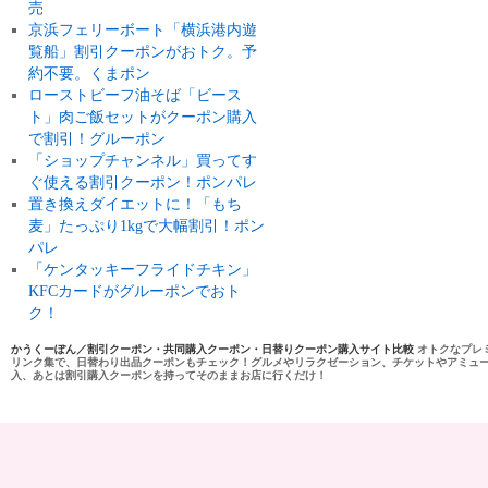
売
京浜フェリーボート「横浜港内遊
覧船」割引クーポンがおトク。予
約不要。くまポン
ローストビーフ油そば「ビース
ト」肉ご飯セットがクーポン購入
で割引！グルーポン
「ショップチャンネル」買ってす
ぐ使える割引クーポン！ポンパレ
置き換えダイエットに！「もち
麦」たっぷり1kgで大幅割引！ポン
パレ
「ケンタッキーフライドチキン」
KFCカードがグルーポンでおト
ク！
かうくーぽん／割引クーポン・共同購入クーポン・日替りクーポン購入サイト比較
オトクなプレ
リンク集で、日替わり出品クーポンもチェック！グルメやリラクゼーション、チケットやアミュ
入、あとは割引購入クーポンを持ってそのままお店に行くだけ！