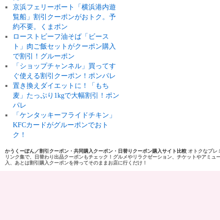
京浜フェリーボート「横浜港内遊
覧船」割引クーポンがおトク。予
約不要。くまポン
ローストビーフ油そば「ビース
ト」肉ご飯セットがクーポン購入
で割引！グルーポン
「ショップチャンネル」買ってす
ぐ使える割引クーポン！ポンパレ
置き換えダイエットに！「もち
麦」たっぷり1kgで大幅割引！ポン
パレ
「ケンタッキーフライドチキン」
KFCカードがグルーポンでおト
ク！
かうくーぽん／割引クーポン・共同購入クーポン・日替りクーポン購入サイト比較
オトクなプレ
リンク集で、日替わり出品クーポンもチェック！グルメやリラクゼーション、チケットやアミュ
入、あとは割引購入クーポンを持ってそのままお店に行くだけ！