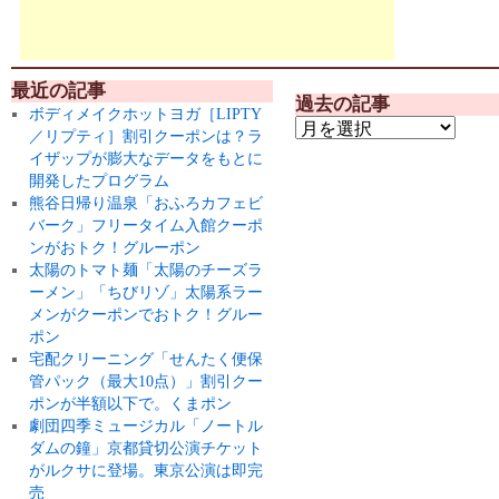
最近の記事
過去の記事
ボディメイクホットヨガ［LIPTY
／リプティ］割引クーポンは？ラ
イザップが膨大なデータをもとに
開発したプログラム
熊谷日帰り温泉「おふろカフェビ
バーク」フリータイム入館クーポ
ンがおトク！グルーポン
太陽のトマト麺「太陽のチーズラ
ーメン」「ちびリゾ」太陽系ラー
メンがクーポンでおトク！グルー
ポン
宅配クリーニング「せんたく便保
管パック（最大10点）」割引クー
ポンが半額以下で。くまポン
劇団四季ミュージカル「ノートル
ダムの鐘」京都貸切公演チケット
がルクサに登場。東京公演は即完
売