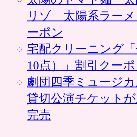
リゾ」太陽系ラーメ
ーポン
宅配クリーニング「
10点）」割引クー
劇団四季ミュージカ
貸切公演チケットが
完売