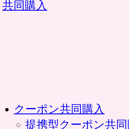
コ
ン
テ
ン
ツ
へ
ス
キ
ッ
プ
クーポン共同購入
提携型クーポン共同