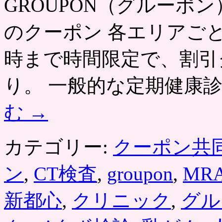
GROUPON（グルーポン） htt
のクーポン 各エリアごと
時まで時間限定で、割引
り。 一般的な定期健康
む
→
カテゴリー:
クーポン共
ン
,
CT検査
,
groupon
,
MR
新都心
,
クリニック
,
グル