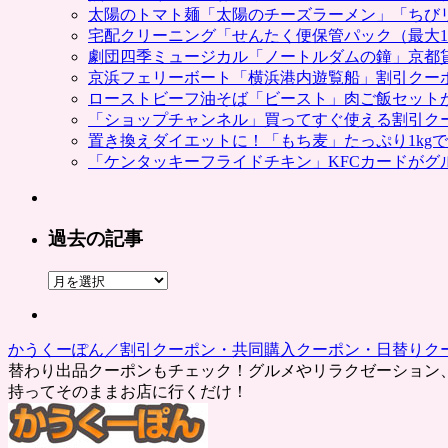
太陽のトマト麺「太陽のチーズラーメン」「ちび
宅配クリーニング「せんたく便保管パック（最大1
劇団四季ミュージカル「ノートルダムの鐘」京都
京浜フェリーボート「横浜港内遊覧船」割引クー
ローストビーフ油そば「ビースト」肉ご飯セット
「ショップチャンネル」買ってすぐ使える割引ク
置き換えダイエットに！「もち麦」たっぷり1kg
「ケンタッキーフライドチキン」KFCカードがグ
過去の記事
過
去
の
記
かうくーぽん／割引クーポン・共同購入クーポン・日替りク
事
替わり出品クーポンもチェック！グルメやリラクゼーション
持ってそのままお店に行くだけ！