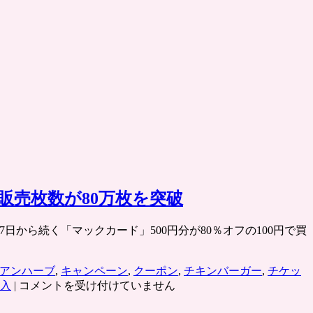
販売枚数が80万枚を突破
5月17日から続く「マックカード」500円分が80％オフの100円で買
アンハーブ
,
キャンペーン
,
クーポン
,
チキンバーガー
,
チケッ
マ
入
|
コメントを受け付けていません
ク