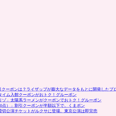
割引クーポンは？ライザップが膨大なデータをもとに開発したプ
タイム入館クーポンがおトク！グルーポン
リゾ」太陽系ラーメンがクーポンでおトク！グルーポン
0点）」割引クーポンが半額以下で。くまポン
貸切公演チケットがルクサに登場。東京公演は即完売