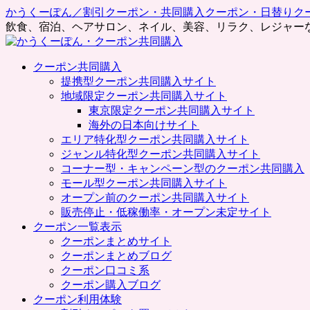
かうくーぽん／割引クーポン・共同購入クーポン・日替りク
飲食、宿泊、ヘアサロン、ネイル、美容、リラク、レジャー
コ
クーポン共同購入
ン
提携型クーポン共同購入サイト
テ
地域限定クーポン共同購入サイト
ン
東京限定クーポン共同購入サイト
ツ
海外の日本向けサイト
へ
エリア特化型クーポン共同購入サイト
ス
ジャンル特化型クーポン共同購入サイト
キ
コーナー型・キャンペーン型のクーポン共同購入
ッ
モール型クーポン共同購入サイト
プ
オープン前のクーポン共同購入サイト
販売停止・低稼働率・オープン未定サイト
クーポン一覧表示
クーポンまとめサイト
クーポンまとめブログ
クーポン口コミ系
クーポン購入ブログ
クーポン利用体験