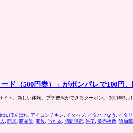
ド（500円券）」がポンパレで100円、
ット共同購入サイト。新しい体験、プチ贅沢ができるクーポン。 2011年
tter
,
ぽんぱれ
,
アイコンチキン
,
イタハブ
,
イタハブなう
,
イタリ
入
,
同居
,
商品券
,
家族
,
当たる
,
期間限定
,
終了
,
販売枚数
,
追加購