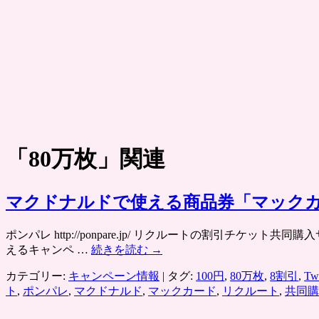
「
80万枚
」関連
マクドナルドで使える商品券「マックカー
ポンパレ http://ponpare.jp/ リクルートの割引チケ
えるキャンペ …
続きを読む
→
カテゴリー:
キャンペーン情報
|
タグ:
100円
,
80万枚
,
8割引
,
Twi
ト
,
ポンパレ
,
マクドナルド
,
マックカード
,
リクルート
,
共同購