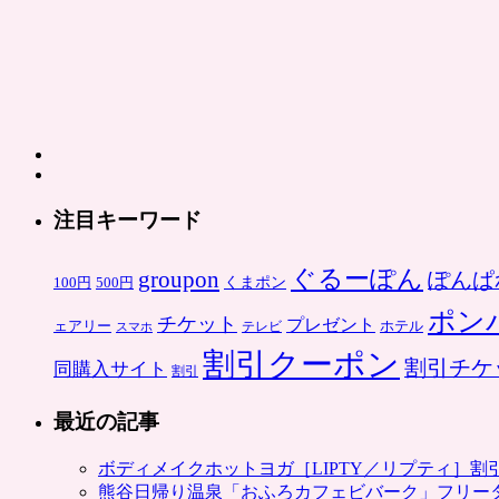
注目キーワード
ぐるーぽん
groupon
ぽんぱ
くまポン
100円
500円
ポン
チケット
プレゼント
ホテル
ェアリー
スマホ
テレビ
割引クーポン
割引チケ
同購入サイト
割引
最近の記事
ボディメイクホットヨガ［LIPTY／リプティ］
熊谷日帰り温泉「おふろカフェビバーク」フリー