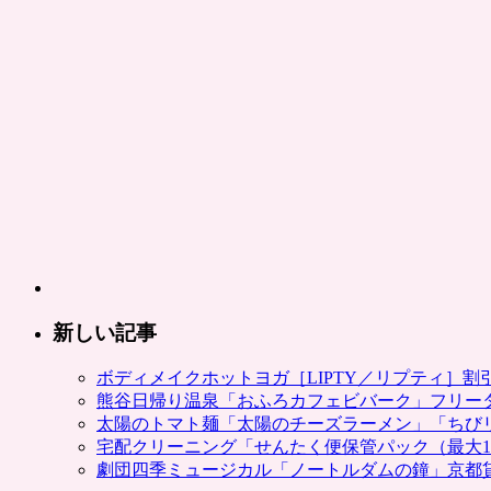
新しい記事
ボディメイクホットヨガ［LIPTY／リプティ］
熊谷日帰り温泉「おふろカフェビバーク」フリー
太陽のトマト麺「太陽のチーズラーメン」「ちび
宅配クリーニング「せんたく便保管パック（最大1
劇団四季ミュージカル「ノートルダムの鐘」京都