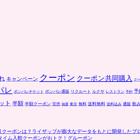
クーポン
クーポン共同購入
れ
キャンペーン
ク
パレ
予
ポンパレ通販
リクルート
ルクサ
ポンパレチケット
レストラン
予約
ット
半額
送料無料
飲
半額クーポン
完売
通販
東京
無料
抽選
送料込み
割引クーポンは？ライザップが膨大なデータをもとに開発したプ
タイム入館クーポンがおトク！グルーポン