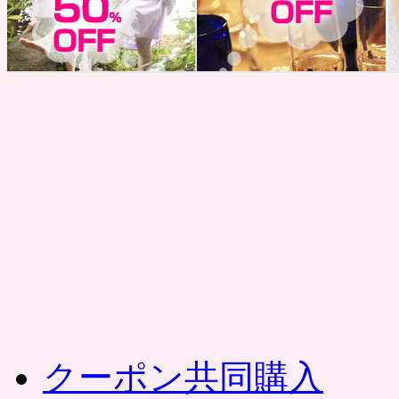
コ
ン
テ
ン
ツ
へ
ス
キ
ッ
プ
クーポン共同購入