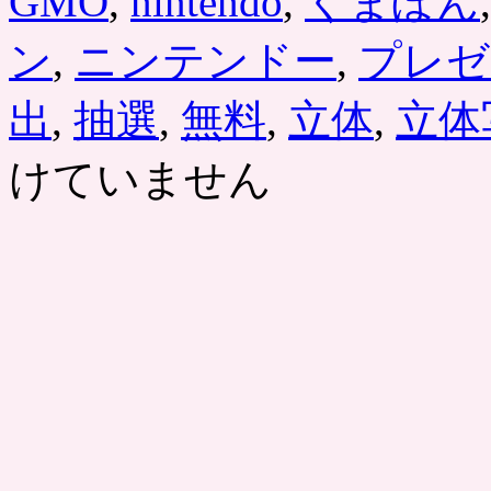
GMO
,
nintendo
,
くまぽん
ン
,
ニンテンドー
,
プレゼ
出
,
抽選
,
無料
,
立体
,
立体
けていません