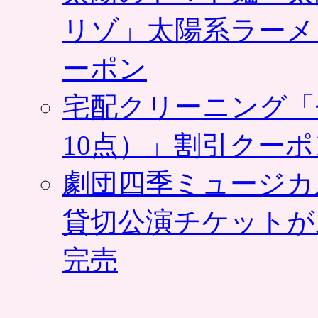
リゾ」太陽系ラーメ
ーポン
宅配クリーニング「
10点）」割引クー
劇団四季ミュージカ
貸切公演チケットが
完売