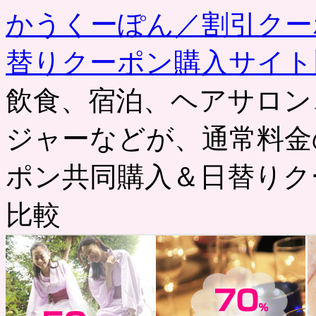
かうくーぽん／割引クー
替りクーポン購入サイト
飲食、宿泊、ヘアサロン
ジャーなどが、通常料金
ポン共同購入＆日替りク
比較