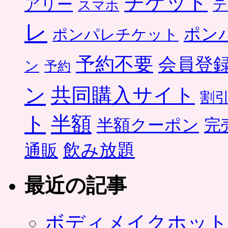
チケット
アリー
テ
スマホ
レ
ポン
ポンパレチケット
予約不要
会員登
ン
予約
ン
共同購入サイト
割
ト
半額
半額クーポン
完
飲み放題
通販
最近の記事
ボディメイクホット