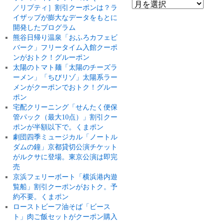
／リプティ］割引クーポンは？ラ
イザップが膨大なデータをもとに
開発したプログラム
熊谷日帰り温泉「おふろカフェビ
バーク」フリータイム入館クーポ
ンがおトク！グルーポン
太陽のトマト麺「太陽のチーズラ
ーメン」「ちびリゾ」太陽系ラー
メンがクーポンでおトク！グルー
ポン
宅配クリーニング「せんたく便保
管パック（最大10点）」割引クー
ポンが半額以下で。くまポン
劇団四季ミュージカル「ノートル
ダムの鐘」京都貸切公演チケット
がルクサに登場。東京公演は即完
売
京浜フェリーボート「横浜港内遊
覧船」割引クーポンがおトク。予
約不要。くまポン
ローストビーフ油そば「ビース
ト」肉ご飯セットがクーポン購入