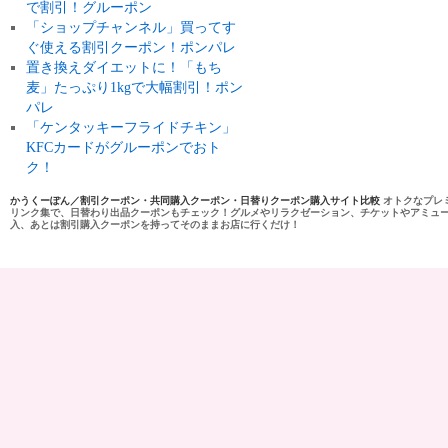
で割引！グルーポン
「ショップチャンネル」買ってす
ぐ使える割引クーポン！ポンパレ
置き換えダイエットに！「もち
麦」たっぷり1kgで大幅割引！ポン
パレ
「ケンタッキーフライドチキン」
KFCカードがグルーポンでおト
ク！
かうくーぽん／割引クーポン・共同購入クーポン・日替りクーポン購入サイト比較
オトクなプレ
リンク集で、日替わり出品クーポンもチェック！グルメやリラクゼーション、チケットやアミュ
入、あとは割引購入クーポンを持ってそのままお店に行くだけ！