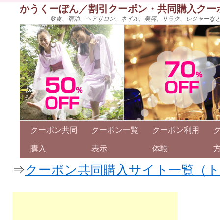
かうくーぽん／割引クーポン・共同購入クー
飲食、宿泊、ヘアサロン、ネイル、美容、リラク、レジャーな
クーポン共同
クーポン一覧
クーポン利用
購入
表示
体験
⇒
クーポン共同購入サイト一覧（