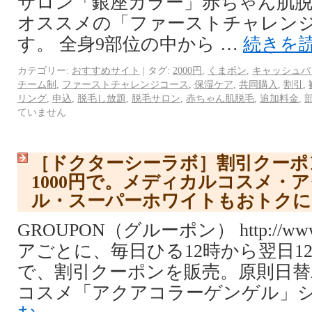
サロン「銀座カラー」赤ちゃん肌脱
オススメの「ファーストチャレン
す。 全身9部位の中から …
続きを
カテゴリー:
おすすめサイト
|
タグ:
2000円
,
くまポン
,
キャッシュバ
チーム制
,
ファーストチャレンジコース
,
保湿ケア
,
共同購入
,
割引
,
リング
,
申込
,
脱毛し放題
,
脱毛サロン
,
赤ちゃん肌脱毛
,
追加料金
,
ていません
［ドクターシーラボ］割引クーポ
1000円で。メディカルコスメ・
ル・スーパーホワイトもおトクに
GROUPON（グルーポン） http://www.
アごとに、毎日ひる12時から翌日1
で、割引クーポンを販売。原則日替
コスメ「アクアコラーゲンゲル」シ