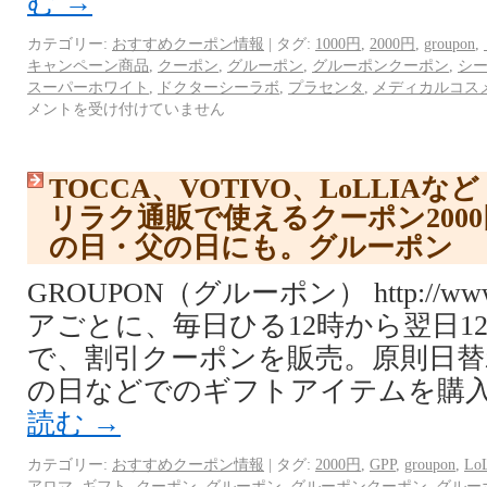
む
→
カテゴリー:
おすすめクーポン情報
|
タグ:
1000円
,
2000円
,
groupon
,
キャンペーン商品
,
クーポン
,
グルーポン
,
グルーポンクーポン
,
シ
スーパーホワイト
,
ドクターシーラボ
,
プラセンタ
,
メディカルコス
メントを受け付けていません
TOCCA、VOTIVO、LoLLIA
リラク通販で使えるクーポン200
の日・父の日にも。グルーポン
GROUPON（グルーポン） http://www.
アごとに、毎日ひる12時から翌日1
で、割引クーポンを販売。原則日替
の日などでのギフトアイテムを購入
読む
→
カテゴリー:
おすすめクーポン情報
|
タグ:
2000円
,
GPP
,
groupon
,
Lo
アロマ
,
ギフト
,
クーポン
,
グルーポン
,
グルーポンクーポン
,
グルー