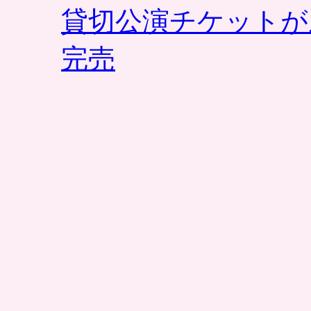
貸切公演チケットが
リ
カ
シ
完売
リ
ー
ズ
は