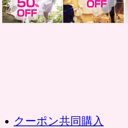
コ
ン
テ
ン
ツ
へ
ス
キ
ッ
プ
クーポン共同購入