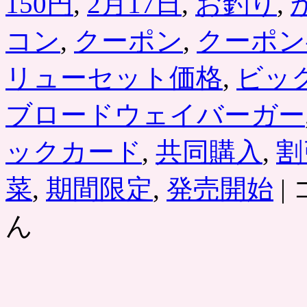
150円
,
2月17日
,
お釣り
,
コン
,
クーポン
,
クーポン
リューセット価格
,
ビッ
ブロードウェイバーガー
ックカード
,
共同購入
,
割
「
菜
,
期間限定
,
発売開始
|
ロ
ー
ん
ド
ウ
ェ
イ
バ
ー
ガ