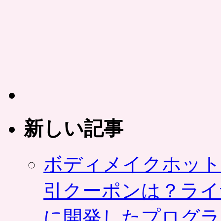
ー
2
月
17
日
か
ら
販
売
は
み
出
新しい記事
す
ベ
ー
ボディメイクホット
コ
ン
に
引クーポンは？ライ
彩
り
に開発したプログラ
野