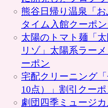
菜
ク
熊谷日帰り温泉「お
ー
ポ
タイム入館クーポン
ン
利
用
太陽のトマト麺「太
で
割
引
リゾ」太陽系ラーメ
も
マ
ーポン
ク
ド
ナ
宅配クリーニング「
ル
ド
10点）」割引クー
「
ッ
ク
劇団四季ミュージカ
ア
メ