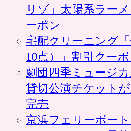
リゾ」太陽系ラーメ
ーポン
宅配クリーニング「
10点）」割引クー
劇団四季ミュージカ
貸切公演チケットが
完売
京浜フェリーボート