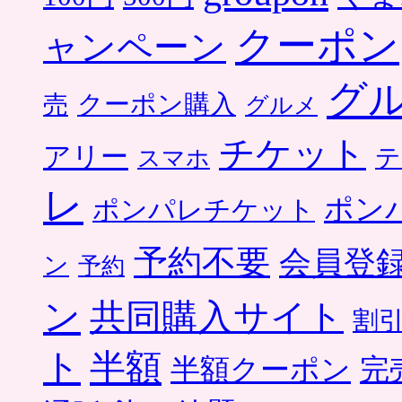
クーポン
ャンペーン
グ
クーポン購入
売
グルメ
チケット
アリー
テ
スマホ
レ
ポン
ポンパレチケット
予約不要
会員登
ン
予約
ン
共同購入サイト
割
ト
半額
半額クーポン
完