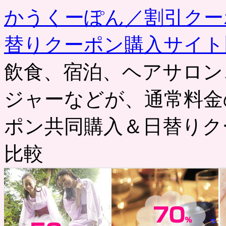
かうくーぽん／割引クー
替りクーポン購入サイト
飲食、宿泊、ヘアサロン
ジャーなどが、通常料金
ポン共同購入＆日替りク
比較